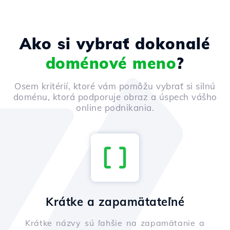
Ako si vybrať dokonalé
doménové meno
?
Osem kritérií, ktoré vám pomôžu vybrať si silnú
doménu, ktorá podporuje obraz a úspech vášho
online podnikania.
Krátke a zapamätateľné
Krátke názvy sú ľahšie na zapamätanie a