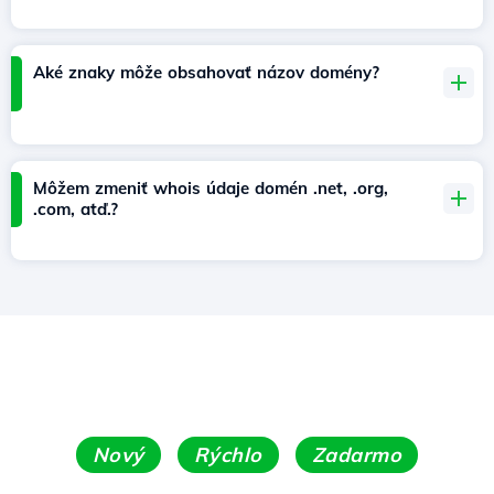
Aké znaky môže obsahovať názov domény?
Môžem zmeniť whois údaje domén .net, .org,
.com, atď.?
Nový
Rýchlo
Zadarmo