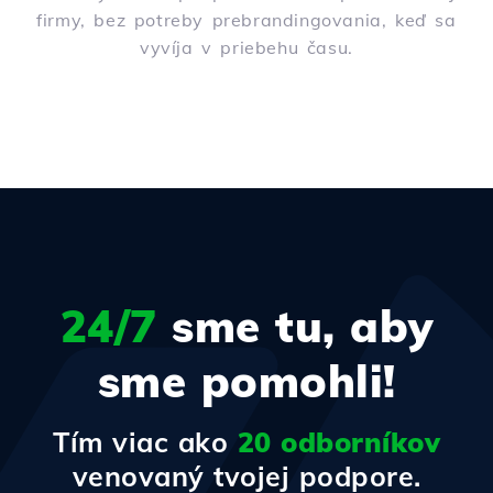
firmy, bez potreby prebrandingovania, keď sa
vyvíja v priebehu času.
24/7
sme tu, aby
sme pomohli!
Tím viac ako
20 odborníkov
venovaný tvojej podpore.