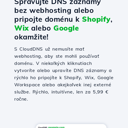
Spravujte DNS záznamy
bez webhosting alebo
pripojte doménu k
Shopify
,
Wix
alebo
Google
okamžite!
S CloudDNS už nemusíte mať
webhosting, aby ste mohli používať
doménu. V niekoľkých kliknutiach
vytvoríte alebo upravíte DNS záznamy a
rýchlo ho pripojíte k Shopify, Wix, Google
Workspace alebo akejkoľvek inej externé
službe. Rýchlo, intuitívne, len za 5,99 €
ročne.