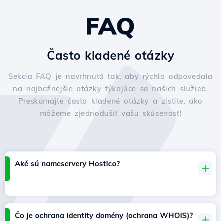
FAQ
Často kladené otázky
Sekcia FAQ je navrhnutá tak, aby rýchlo odpovedala
na najbežnejšie otázky týkajúce sa našich služieb.
Preskúmajte často kladené otázky a zistite, ako
môžeme zjednodušiť vašu skúsenosť!
Aké sú nameservery Hostico?
Čo je ochrana identity domény (ochrana WHOIS)?