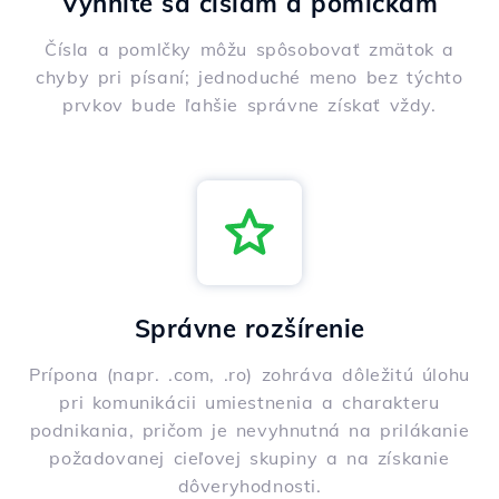
Vyhnite sa číslam a pomlčkám
Čísla a pomlčky môžu spôsobovať zmätok a
chyby pri písaní; jednoduché meno bez týchto
prvkov bude ľahšie správne získať vždy.
Správne rozšírenie
Prípona (napr. .com, .ro) zohráva dôležitú úlohu
pri komunikácii umiestnenia a charakteru
podnikania, pričom je nevyhnutná na prilákanie
požadovanej cieľovej skupiny a na získanie
dôveryhodnosti.