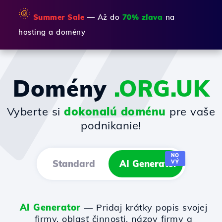
🌞
Summer Sale
— Až do
70% zľava
na
hosting a domény
Domény
.ORG.UK
Vyberte si
dokonalú doménu
pre vaše
podnikanie!
NO
Standard
AI Generator
VÝ
AI Generator
— Pridaj krátky popis svojej
firmy, oblasť činnosti, názov firmy a