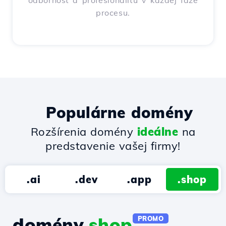
odbornosť a profesionalitu v každej fáze
procesu.
Populárne domény
Rozšírenia domény
ideálne
na
predstavenie vašej firmy!
.ai
.dev
.app
.shop
domény.
shop
PROMO