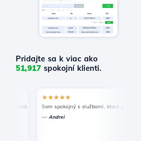
Pridajte sa k viac ako
51,917
spokojní klienti.
★★★★★
★
mptná a efektívna technická podpora.
Som spokojný s službami, ktoré ponúka Host
Gr
—
—
Andrei