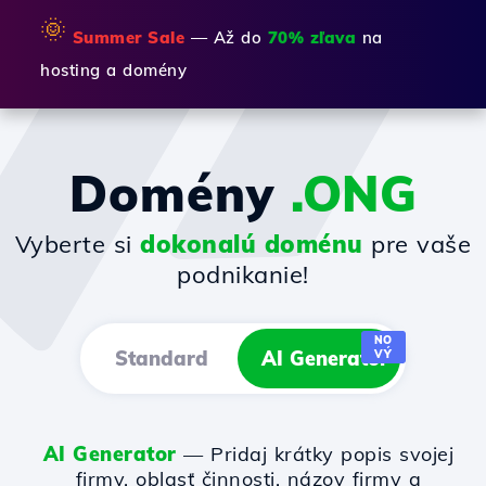
🌞
Summer Sale
— Až do
70% zľava
na
hosting a domény
Domény
.ONG
Vyberte si
dokonalú doménu
pre vaše
podnikanie!
NO
Standard
AI Generator
VÝ
AI Generator
— Pridaj krátky popis svojej
firmy, oblasť činnosti, názov firmy a