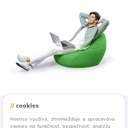
//
cookies
Stiahnuť aplikáciu
Hostico
Hostico využíva, zhromažďuje a spracováva
cookies na funkčnosť, bezpečnosť, analýzu