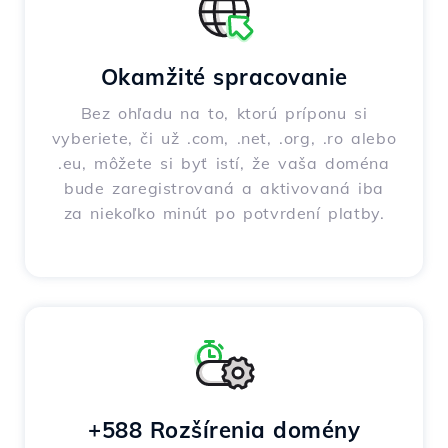
Okamžité spracovanie
Bez ohľadu na to, ktorú príponu si
vyberiete, či už .com, .net, .org, .ro alebo
.eu, môžete si byť istí, že vaša doména
bude zaregistrovaná a aktivovaná iba
za niekoľko minút po potvrdení platby.
+588 Rozšírenia domény