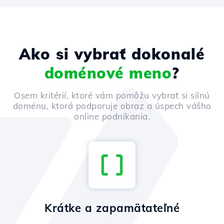
Ako si vybrať dokonalé
doménové meno
?
Osem kritérií, ktoré vám pomôžu vybrať si silnú
doménu, ktorá podporuje obraz a úspech vášho
online podnikania.
Krátke a zapamätateľné