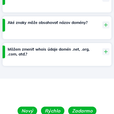
Aké znaky môže obsahovať názov domény?
Môžem zmeniť whois údaje domén .net, .org,
.com, atď.?
Nový
Rýchlo
Zadarmo