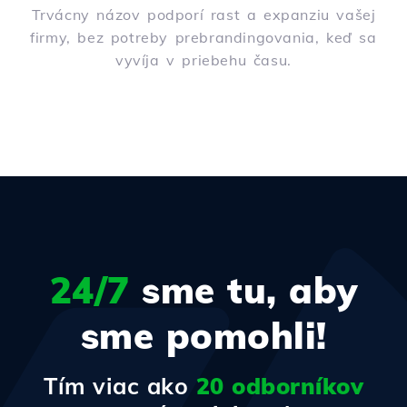
Trvácny názov podporí rast a expanziu vašej
firmy, bez potreby prebrandingovania, keď sa
vyvíja v priebehu času.
24/7
sme tu, aby
sme pomohli!
Tím viac ako
20 odborníkov