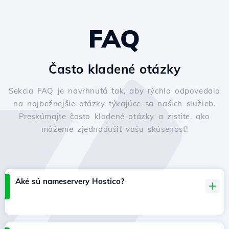
FAQ
Často kladené otázky
Sekcia FAQ je navrhnutá tak, aby rýchlo odpovedala
na najbežnejšie otázky týkajúce sa našich služieb.
Preskúmajte často kladené otázky a zistite, ako
môžeme zjednodušiť vašu skúsenosť!
Aké sú nameservery Hostico?