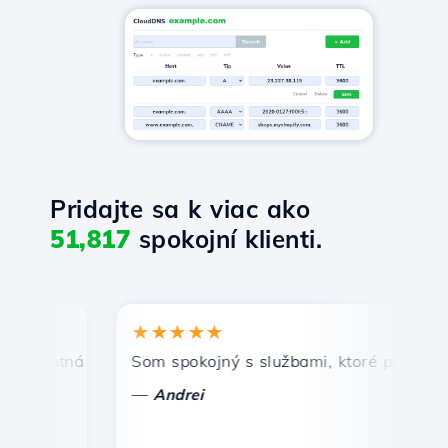
Pridajte sa k viac ako
51,817
spokojní klienti.
★★★★★
★
mptná a efektívna technická podpora.
Som spokojný s službami, ktoré ponúka Host
Gra
—
—
Andrei