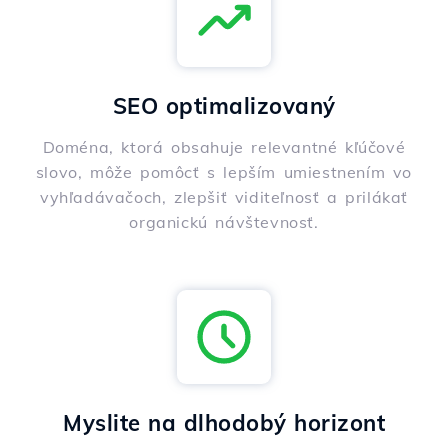
SEO optimalizovaný
Doména, ktorá obsahuje relevantné kľúčové
slovo, môže pomôcť s lepším umiestnením vo
vyhľadávačoch, zlepšiť viditeľnosť a prilákať
organickú návštevnosť.
Myslite na dlhodobý horizont