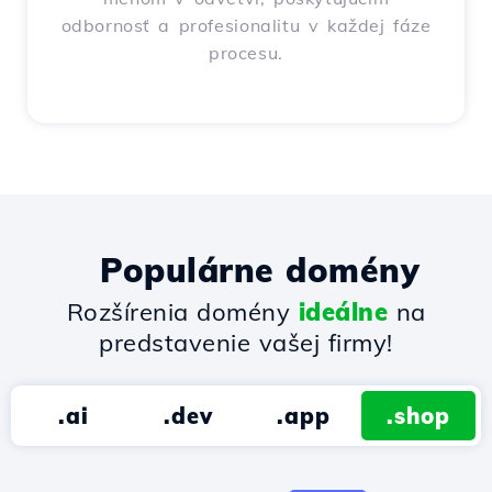
odbornosť a profesionalitu v každej fáze
procesu.
Populárne domény
Rozšírenia domény
ideálne
na
predstavenie vašej firmy!
.ai
.dev
.app
.shop