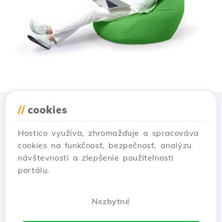
//
cookies
Stiahnuť aplikáciu
Hostico
Hostico využíva, zhromažďuje a spracováva
cookies na funkčnosť, bezpečnosť, analýzu
návštevnosti a zlepšenie použiteľnosti
portálu.
Nezbytné