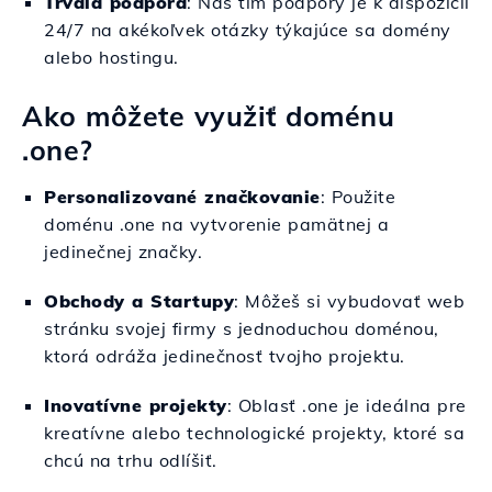
Trvalá podpora
: Náš tím podpory je k dispozícii
24/7 na akékoľvek otázky týkajúce sa domény
alebo hostingu.
Ako môžete využiť doménu
.one?
Personalizované značkovanie
: Použite
doménu .one na vytvorenie pamätnej a
jedinečnej značky.
Obchody a Startupy
: Môžeš si vybudovať web
stránku svojej firmy s jednoduchou doménou,
ktorá odráža jedinečnosť tvojho projektu.
Inovatívne projekty
: Oblasť .one je ideálna pre
kreatívne alebo technologické projekty, ktoré sa
chcú na trhu odlíšiť.