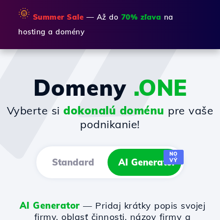
🌞
Summer Sale
— Až do
70% zľava
na
hosting a domény
Domeny
.ONE
Vyberte si
dokonalú doménu
pre vaše
podnikanie!
NO
Standard
AI Generator
VÝ
AI Generator
— Pridaj krátky popis svojej
firmy, oblasť činnosti, názov firmy a