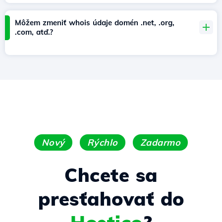
Môžem zmeniť whois údaje domén .net, .org,
.com, atď.?
Nový
Rýchlo
Zadarmo
Chcete sa
presťahovať do