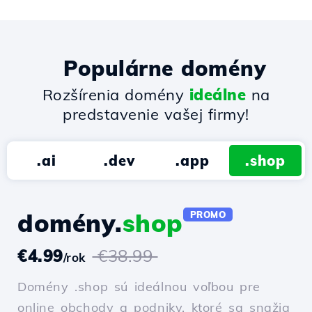
Populárne domény
Rozšírenia domény
ideálne
na
predstavenie vašej firmy!
.ai
.dev
.app
.shop
domény.
shop
PROMO
€4.99
€38.99
/rok
Domény .shop sú ideálnou voľbou pre
online obchody a podniky, ktoré sa snažia