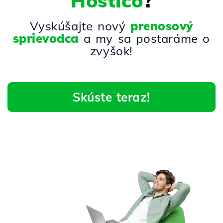
Hostico
?
Vyskúšajte nový
prenosový
sprievodca
a my sa postaráme o
zvyšok!
Skúste teraz!