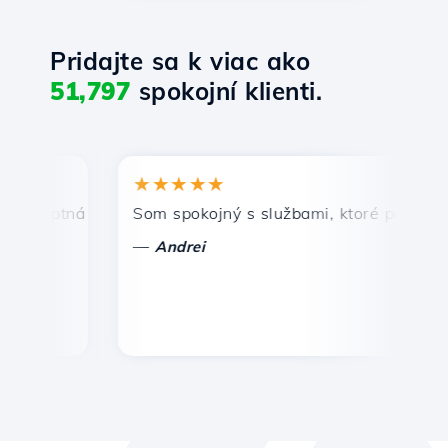
Pridajte sa k viac ako
51,797
spokojní klienti.
★★★★★
★
mptná a efektívna technická podpora.
Som spokojný s službami, ktoré ponúka Host
Gr
—
—
Andrei