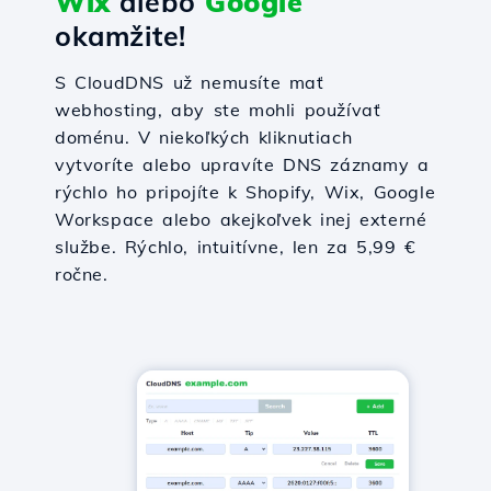
Wix
alebo
Google
okamžite!
S CloudDNS už nemusíte mať
webhosting, aby ste mohli používať
doménu. V niekoľkých kliknutiach
vytvoríte alebo upravíte DNS záznamy a
rýchlo ho pripojíte k Shopify, Wix, Google
Workspace alebo akejkoľvek inej externé
službe. Rýchlo, intuitívne, len za 5,99 €
ročne.