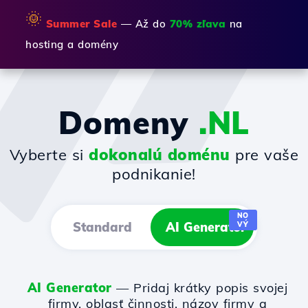
🌞
Summer Sale
— Až do
70% zľava
na
hosting a domény
Domeny
.NL
Vyberte si
dokonalú doménu
pre vaše
podnikanie!
NO
Standard
AI Generator
VÝ
AI Generator
— Pridaj krátky popis svojej
firmy, oblasť činnosti, názov firmy a