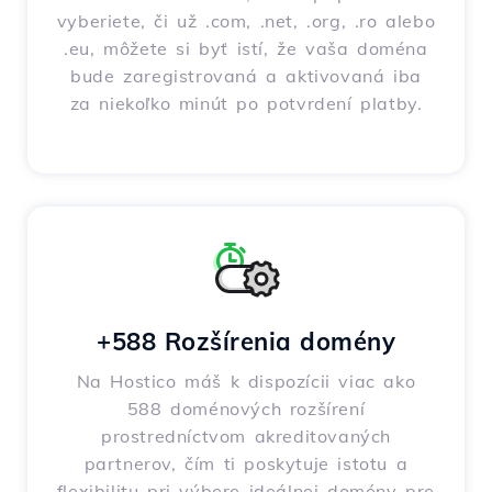
vyberiete, či už .com, .net, .org, .ro alebo
.eu, môžete si byť istí, že vaša doména
bude zaregistrovaná a aktivovaná iba
za niekoľko minút po potvrdení platby.
+588 Rozšírenia domény
Na Hostico máš k dispozícii viac ako
588 doménových rozšírení
prostredníctvom akreditovaných
partnerov, čím ti poskytuje istotu a
flexibilitu pri výbere ideálnej domény pre