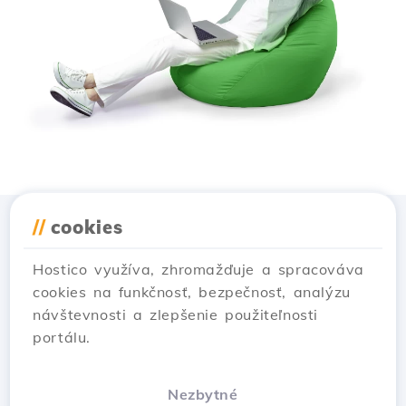
//
cookies
Stiahnuť aplikáciu
Hostico
Hostico využíva, zhromažďuje a spracováva
cookies na funkčnosť, bezpečnosť, analýzu
návštevnosti a zlepšenie použiteľnosti
portálu.
Nezbytné