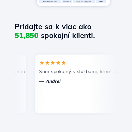
Pridajte sa k viac ako
51,850
spokojní klienti.
★★★★★
★
mptná a efektívna technická podpora.
Som spokojný s službami, ktoré ponúka Host
Gr
—
—
Andrei