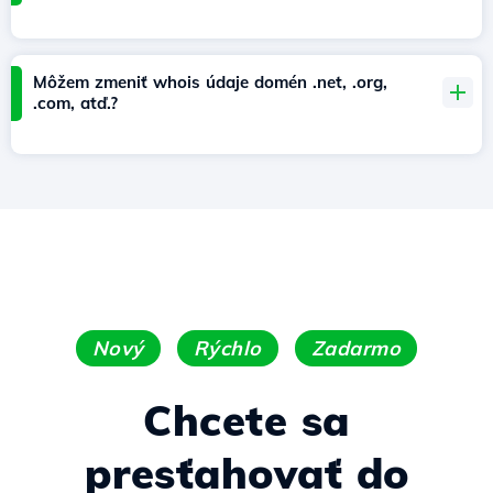
Môžem zmeniť whois údaje domén .net, .org,
.com, atď.?
Nový
Rýchlo
Zadarmo
Chcete sa
presťahovať do