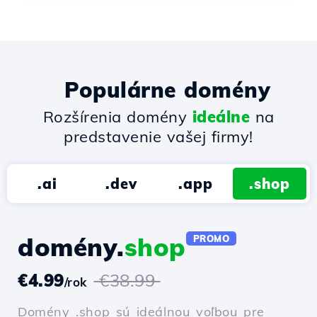
Populárne domény
Rozšírenia domény
ideálne
na
predstavenie vašej firmy!
.ai
.dev
.app
.shop
domény.
shop
PROMO
€4.99
€38.99
/rok
Domény .shop sú ideálnou voľbou pre