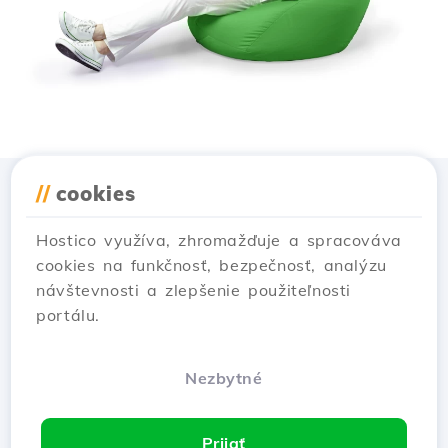
//
cookies
Stiahnuť aplikáciu
Hostico
Hostico využíva, zhromažďuje a spracováva
cookies na funkčnosť, bezpečnosť, analýzu
návštevnosti a zlepšenie použiteľnosti
portálu.
Nezbytné
Prijať