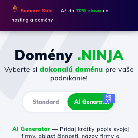
🌞
Summer Sale
— Až do
70% zľava
na
hosting a domény
Domény
.NINJA
Vyberte si
dokonalú doménu
pre vaše
podnikanie!
NO
Standard
AI Generator
VÝ
AI Generator
— Pridaj krátky popis svojej
firmy, oblasť činnosti, názov firmy a