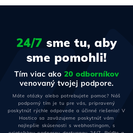
24/7
sme tu, aby
sme pomohli!
Tím viac ako
20 odborníkov
venovaný tvojej podpore.
Máte otázky alebo potrebujete pomoc? Náš
podporný tím je tu pre vás, pripravený
poskytnúť rýchle odpovede a účinné riešenia! V
Hostico sa zaväzujeme poskytnúť vám
najlepšie skúsenosti s webhostingom, s
priateľskou podporou dostupnou 24/7. Príďte a