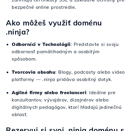
bezpečné online prostredie.
Ako môžeš využiť doménu
.ninja?
Odborníci v Technológii
: Predstavte si svoju
odbornosť pamätihodným a osobitým
spôsobom.
Tvorcovia obsahu
: Blogy, podcasty alebo video
platformy — .ninja pridáva osobitný dotyk.
Agilné firmy alebo freelanceri
: Ideálne pre
konzultantov, vývojárov, dizajnérov alebo
digitálnych pedagógov, ktorí hľadajú jedinečnú
oblasť.
Rezervuj si svoj .ninja doménu s