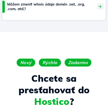
Môžem zmeniť whois údaje domén .net, .org,
.com, atď.?
Nový
Rýchlo
Zadarmo
Chcete sa
presťahovať do
Hostico
?