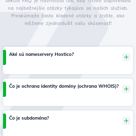
Sekcia FAQ je navrhnutá tak, aby rýchlo odpovedala
na najbežnejšie otázky týkajúce sa našich služieb.
Preskúmajte často kladené otázky a zistite, ako
môžeme zjednodušiť vašu skúsenosť!
Aké sú nameservery Hostico?
Čo je ochrana identity domény (ochrana WHOIS)?
Čo je subdoména?