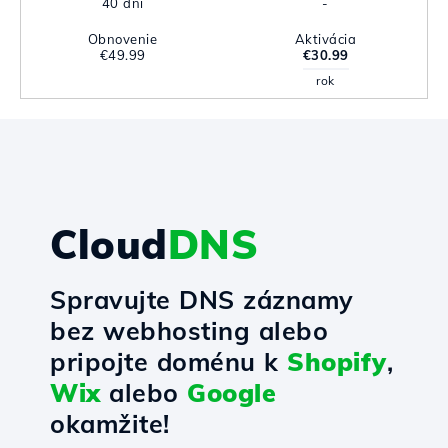
40 dni
-
Obnovenie
Aktivácia
€49.99
€30.99
rok
Cloud
DNS
Spravujte DNS záznamy
bez webhosting alebo
pripojte doménu k
Shopify
,
Wix
alebo
Google
okamžite!