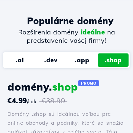
Populárne domény
Rozšírenia domény
ideálne
na
predstavenie vašej firmy!
.ai
.dev
.app
.shop
domény.
shop
PROMO
€4.99
€38.99
/rok
Domény .shop sú ideálnou voľbou pre
online obchody a podniky, ktoré sa snažia
prilákať zákazníkov z celého sveta. Táto