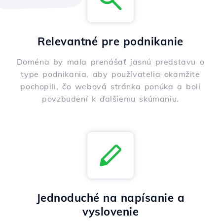
Relevantné pre podnikanie
Doména by mala prenášať jasnú predstavu o
type podnikania, aby používatelia okamžite
pochopili, čo webová stránka ponúka a boli
povzbudení k ďalšiemu skúmaniu.
Jednoduché na napísanie a
vyslovenie