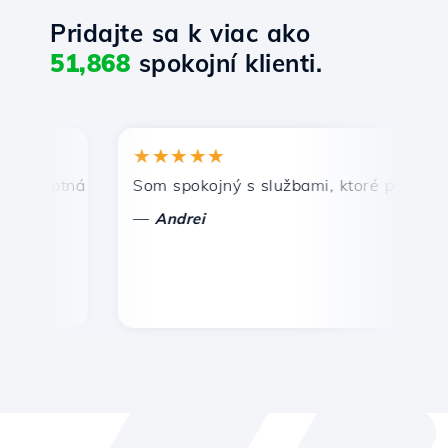
Pridajte sa k viac ako
51,868
spokojní klienti.
★★★★★
★
mptná a efektívna technická podpora.
Som spokojný s službami, ktoré ponúka Host
Gr
—
—
Andrei