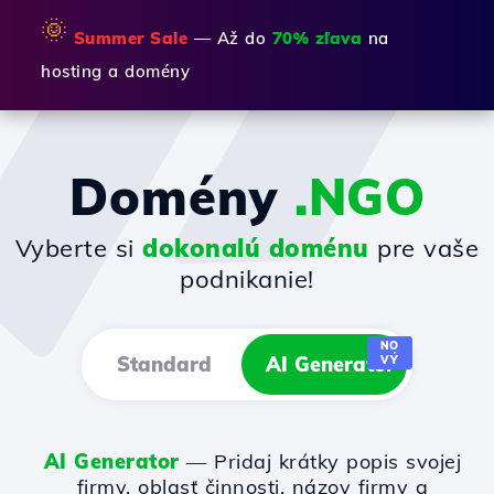
🌞
Summer Sale
— Až do
70% zľava
na
hosting a domény
Domény
.NGO
Vyberte si
dokonalú doménu
pre vaše
podnikanie!
NO
Standard
AI Generator
VÝ
AI Generator
— Pridaj krátky popis svojej
firmy, oblasť činnosti, názov firmy a