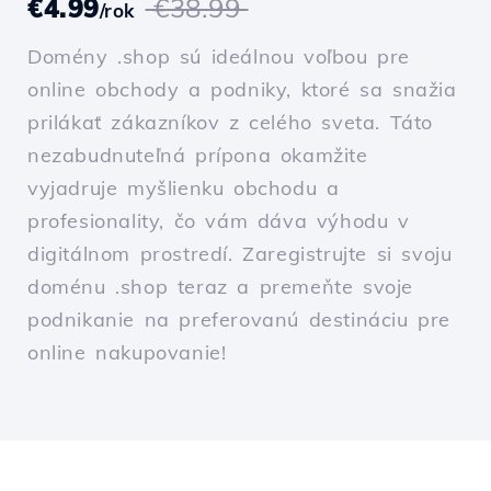
€4.99
€38.99
/rok
Domény .shop sú ideálnou voľbou pre
online obchody a podniky, ktoré sa snažia
prilákať zákazníkov z celého sveta. Táto
nezabudnuteľná prípona okamžite
vyjadruje myšlienku obchodu a
profesionality, čo vám dáva výhodu v
digitálnom prostredí. Zaregistrujte si svoju
doménu .shop teraz a premeňte svoje
podnikanie na preferovanú destináciu pre
online nakupovanie!