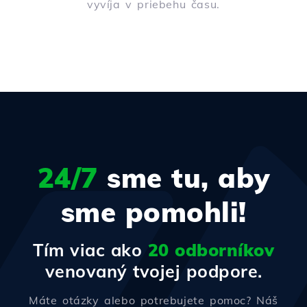
vyvíja v priebehu času.
24/7
sme tu, aby
sme pomohli!
Tím viac ako
20 odborníkov
venovaný tvojej podpore.
Máte otázky alebo potrebujete pomoc? Náš