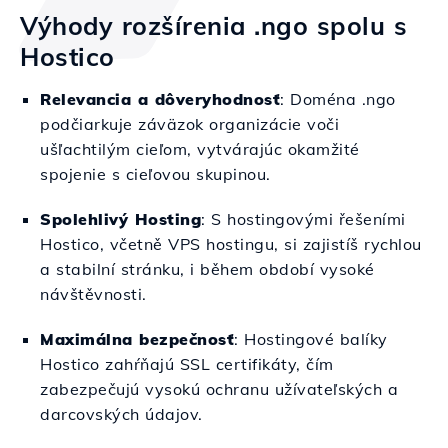
Výhody rozšírenia .ngo spolu s
Hostico
Relevancia a dôveryhodnosť
: Doména .ngo
podčiarkuje záväzok organizácie voči
ušľachtilým cieľom, vytvárajúc okamžité
spojenie s cieľovou skupinou.
Spolehlivý Hosting
: S hostingovými řešeními
Hostico, včetně VPS hostingu, si zajistíš rychlou
a stabilní stránku, i během období vysoké
návštěvnosti.
Maximálna bezpečnosť
: Hostingové balíky
Hostico zahŕňajú SSL certifikáty, čím
zabezpečujú vysokú ochranu užívateľských a
darcovských údajov.