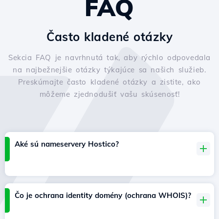
FAQ
Často kladené otázky
Sekcia FAQ je navrhnutá tak, aby rýchlo odpovedala
na najbežnejšie otázky týkajúce sa našich služieb.
Preskúmajte často kladené otázky a zistite, ako
môžeme zjednodušiť vašu skúsenosť!
Aké sú nameservery Hostico?
Čo je ochrana identity domény (ochrana WHOIS)?