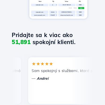
Pridajte sa k viac ako
51,891
spokojní klienti.
★★★★★
★
omptná a efektívna technická podpora.
Som spokojný s službami, ktoré ponúka Host
Gr
—
Andrei