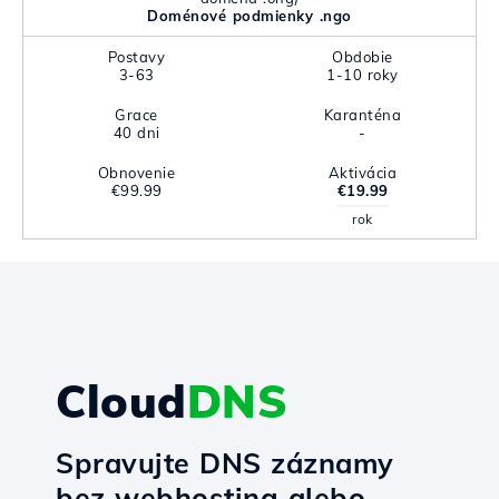
Doménové podmienky .ngo
Postavy
Obdobie
3-63
1-10 roky
Grace
Karanténa
40 dni
-
Obnovenie
Aktivácia
€99.99
€19.99
rok
Cloud
DNS
Spravujte DNS záznamy
bez webhosting alebo