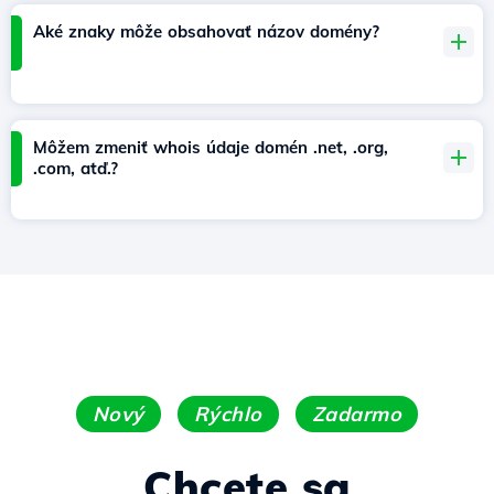
Aké znaky môže obsahovať názov domény?
Môžem zmeniť whois údaje domén .net, .org,
.com, atď.?
Nový
Rýchlo
Zadarmo
Chcete sa