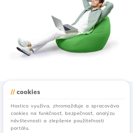
//
cookies
Stiahnuť aplikáciu
Hostico
Hostico využíva, zhromažďuje a spracováva
cookies na funkčnosť, bezpečnosť, analýzu
návštevnosti a zlepšenie použiteľnosti
portálu.