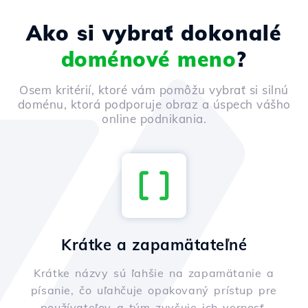
Ako si vybrať dokonalé
doménové meno
?
Osem kritérií, ktoré vám pomôžu vybrať si silnú
doménu, ktorá podporuje obraz a úspech vášho
online podnikania.
Krátke a zapamätateľné
Krátke názvy sú ľahšie na zapamätanie a
písanie, čo uľahčuje opakovaný prístup pre
používateľov a tým zvyšuje ich vernosť.