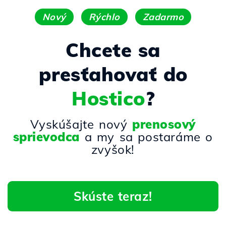
Nový
Rýchlo
Zadarmo
Chcete sa
presťahovať do
Hostico
?
Vyskúšajte nový
prenosový
sprievodca
a my sa postaráme o
zvyšok!
Skúste teraz!