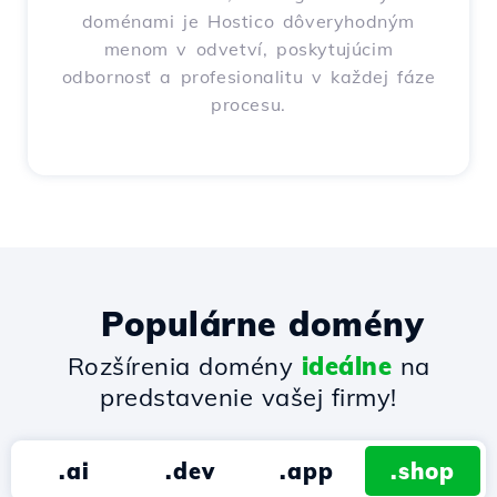
doménami je Hostico dôveryhodným
menom v odvetví, poskytujúcim
odbornosť a profesionalitu v každej fáze
procesu.
Populárne domény
Rozšírenia domény
ideálne
na
predstavenie vašej firmy!
.ai
.dev
.app
.shop