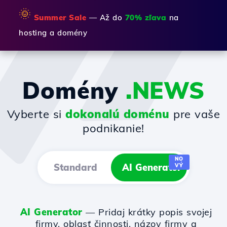
🌞
Summer Sale
— Až do
70% zľava
na
hosting a domény
Domény
.NEWS
Vyberte si
dokonalú doménu
pre vaše
podnikanie!
NO
Standard
AI Generator
VÝ
AI Generator
— Pridaj krátky popis svojej
firmy, oblasť činnosti, názov firmy a