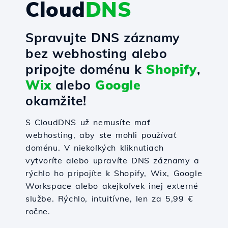
Cloud
DNS
Spravujte DNS záznamy
bez webhosting alebo
pripojte doménu k
Shopify
,
Wix
alebo
Google
okamžite!
S CloudDNS už nemusíte mať
webhosting, aby ste mohli používať
doménu. V niekoľkých kliknutiach
vytvoríte alebo upravíte DNS záznamy a
rýchlo ho pripojíte k Shopify, Wix, Google
Workspace alebo akejkoľvek inej externé
službe. Rýchlo, intuitívne, len za 5,99 €
ročne.