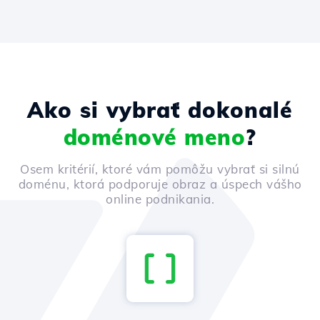
Ako si vybrať dokonalé
doménové meno
?
Osem kritérií, ktoré vám pomôžu vybrať si silnú
doménu, ktorá podporuje obraz a úspech vášho
online podnikania.