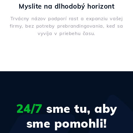
Myslite na dlhodobý horizont
Trvácny názov podporí rast a expanziu vašej
firmy, bez potreby prebrandingovania, keď sa
vyvíja v priebehu času.
24/7
sme tu, aby
sme pomohli!