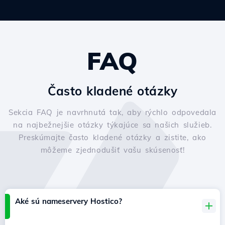
FAQ
Často kladené otázky
Sekcia FAQ je navrhnutá tak, aby rýchlo odpovedala
na najbežnejšie otázky týkajúce sa našich služieb.
Preskúmajte často kladené otázky a zistite, ako
môžeme zjednodušiť vašu skúsenosť!
Aké sú nameservery Hostico?