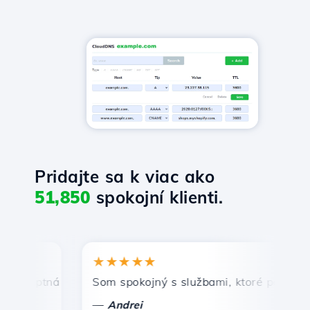
Pridajte sa k viac ako
51,850
spokojní klienti.
★★★★★
★
mptná a efektívna technická podpora.
Som spokojný s službami, ktoré ponúka Host
Gr
—
—
Andrei