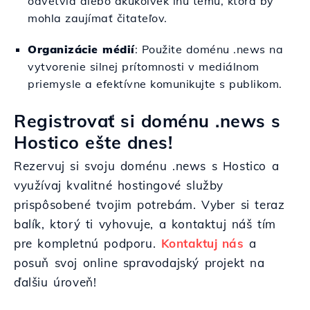
odvetvia alebo akúkoľvek inú tému, ktorá by
mohla zaujímať čitateľov.
Organizácie médií
: Použite doménu .news na
vytvorenie silnej prítomnosti v mediálnom
priemysle a efektívne komunikujte s publikom.
Registrovať si doménu .news s
Hostico ešte dnes!
Rezervuj si svoju doménu .news s Hostico a
využívaj kvalitné hostingové služby
prispôsobené tvojim potrebám. Vyber si teraz
balík, ktorý ti vyhovuje, a kontaktuj náš tím
pre kompletnú podporu.
Kontaktuj nás
a
posuň svoj online spravodajský projekt na
ďalšiu úroveň!