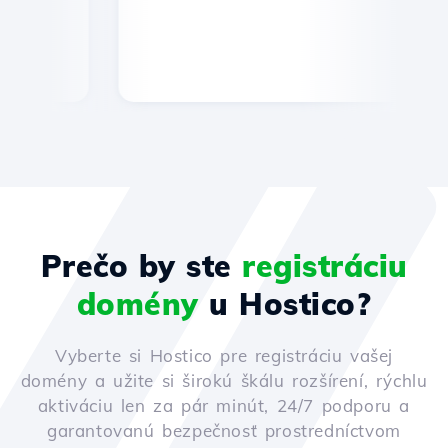
Prečo by ste
registráciu
domény
u Hostico?
Vyberte si Hostico pre registráciu vašej
domény a užite si širokú škálu rozšírení, rýchlu
aktiváciu len za pár minút, 24/7 podporu a
garantovanú bezpečnosť prostredníctvom