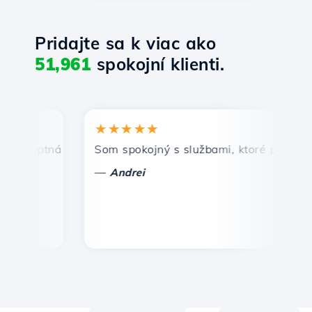
Pridajte sa k viac ako
51,961
spokojní klienti.
★★★★★
romptná a efektívna technická podpora.
Som spokojný s službami, ktoré ponúka Ho
G
—
Andrei