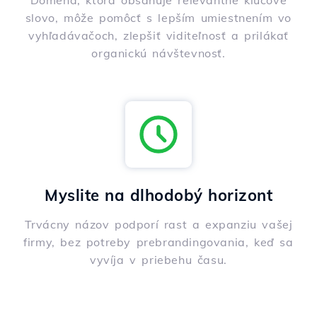
Doména, ktorá obsahuje relevantné kľúčové
slovo, môže pomôcť s lepším umiestnením vo
vyhľadávačoch, zlepšiť viditeľnosť a prilákať
organickú návštevnosť.
Myslite na dlhodobý horizont
Trvácny názov podporí rast a expanziu vašej
firmy, bez potreby prebrandingovania, keď sa
vyvíja v priebehu času.