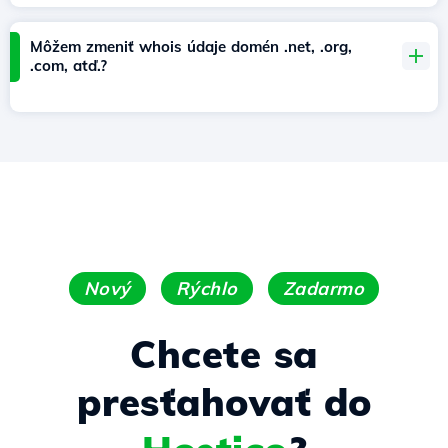
Môžem zmeniť whois údaje domén .net, .org,
.com, atď.?
Nový
Rýchlo
Zadarmo
Chcete sa
presťahovať do