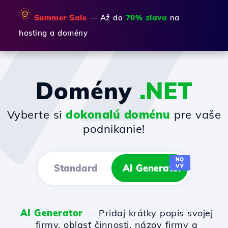
🌞
Summer Sale
— Až do
70% zľava
na
hosting a domény
Domény
.NET
Vyberte si
dokonalú doménu
pre vaše
podnikanie!
NO
Standard
AI Generator
VÝ
AI Generator
— Pridaj krátky popis svojej
firmy, oblasť činnosti, názov firmy a