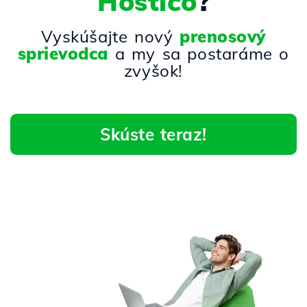
Hostico
?
Vyskúšajte nový
prenosový
sprievodca
a my sa postaráme o
zvyšok!
Skúste teraz!