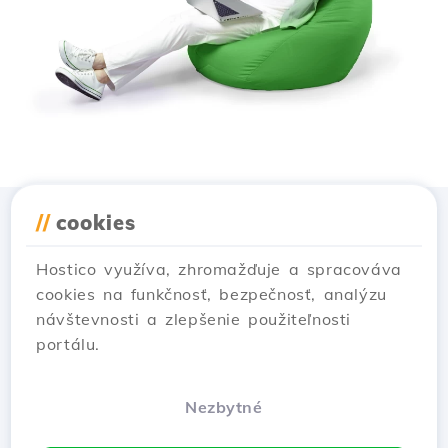
//
cookies
Stiahnuť aplikáciu
Hostico
Hostico využíva, zhromažďuje a spracováva
cookies na funkčnosť, bezpečnosť, analýzu
návštevnosti a zlepšenie použiteľnosti
portálu.
Nezbytné