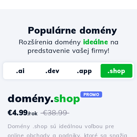
Populárne domény
Rozšírenia domény
ideálne
na
predstavenie vašej firmy!
.ai
.dev
.app
.shop
domény.
shop
PROMO
€4.99
€38.99
/rok
Domény .shop sú ideálnou voľbou pre
online obchody a podniky, ktoré sa snažia