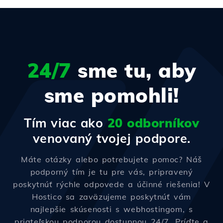
24/7
sme tu, aby
sme pomohli!
Tím viac ako
20 odborníkov
venovaný tvojej podpore.
Máte otázky alebo potrebujete pomoc? Náš
podporný tím je tu pre vás, pripravený
poskytnúť rýchle odpovede a účinné riešenia! V
Hostico sa zaväzujeme poskytnúť vám
najlepšie skúsenosti s webhostingom, s
priateľskou podporou dostupnou 24/7. Príďte a