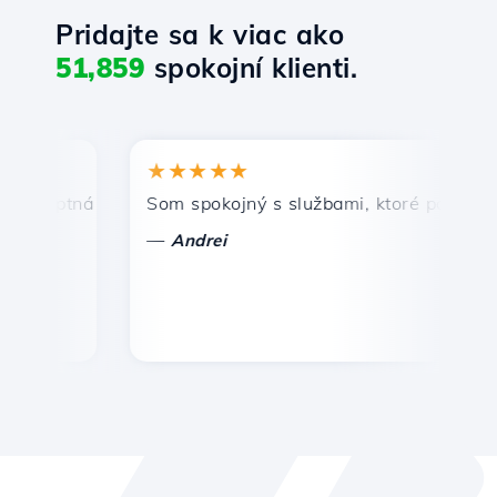
Pridajte sa k viac ako
51,859
spokojní klienti.
★★★★★
★
mptná a efektívna technická podpora.
Som spokojný s službami, ktoré ponúka Host
Gr
—
—
Andrei