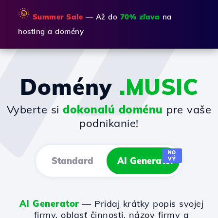
🌞
Summer Sale
— Až do
70% zľava
na
hosting a domény
Domény
.MUSIC
Vyberte si
dokonalú doménu
pre vaše
podnikanie!
NO
Standard
AI Generator
VÝ
AI Generator
— Pridaj krátky popis svojej
firmy, oblasť činnosti, názov firmy a