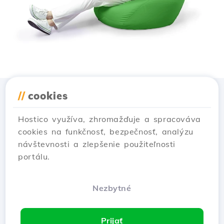
//
cookies
Stiahnuť aplikáciu
Hostico
Hostico využíva, zhromažďuje a spracováva
cookies na funkčnosť, bezpečnosť, analýzu
návštevnosti a zlepšenie použiteľnosti
portálu.
Nezbytné
Prijať