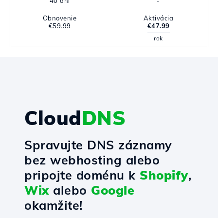
40 dni
-
Obnovenie
Aktivácia
€59.99
€47.99
rok
Cloud
DNS
Spravujte DNS záznamy
bez webhosting alebo
pripojte doménu k
Shopify
,
Wix
alebo
Google
okamžite!