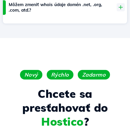
Môžem zmeniť whois údaje domén .net, .org,
.com, atď.?
Nový
Rýchlo
Zadarmo
Chcete sa
presťahovať do
Hostico
?