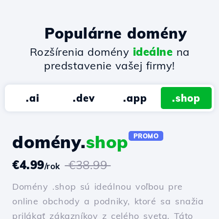
Populárne domény
Rozšírenia domény
ideálne
na
predstavenie vašej firmy!
.ai
.dev
.app
.shop
domény.
shop
PROMO
€4.99
€38.99
/rok
Domény .shop sú ideálnou voľbou pre
online obchody a podniky, ktoré sa snažia
prilákať zákazníkov z celého sveta. Táto