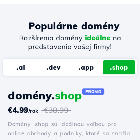
Populárne domény
Rozšírenia domény
ideálne
na
predstavenie vašej firmy!
.ai
.dev
.app
.shop
domény.
shop
PROMO
€4.99
€38.99
/rok
Domény .shop sú ideálnou voľbou pre
online obchody a podniky, ktoré sa snažia