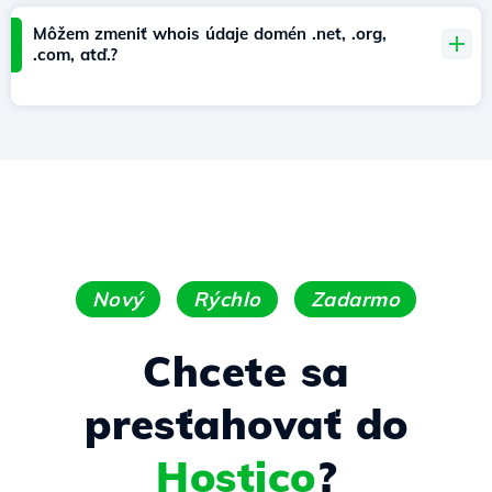
Môžem zmeniť whois údaje domén .net, .org,
.com, atď.?
Nový
Rýchlo
Zadarmo
Chcete sa
presťahovať do
Hostico
?