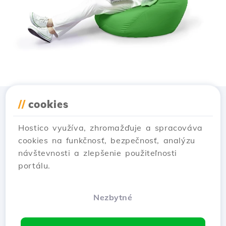
//
cookies
Stiahnuť aplikáciu
Hostico
Hostico využíva, zhromažďuje a spracováva
cookies na funkčnosť, bezpečnosť, analýzu
návštevnosti a zlepšenie použiteľnosti
portálu.
Nezbytné