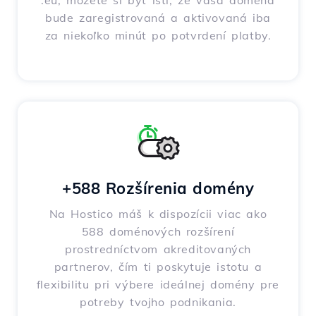
.eu, môžete si byť istí, že vaša doména
bude zaregistrovaná a aktivovaná iba
za niekoľko minút po potvrdení platby.
+588 Rozšírenia domény
Na Hostico máš k dispozícii viac ako
588 doménových rozšírení
prostredníctvom akreditovaných
partnerov, čím ti poskytuje istotu a
flexibilitu pri výbere ideálnej domény pre
potreby tvojho podnikania.