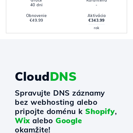
Grace
Karanténa
40 dni
-
Obnovenie
Aktivácia
€49.99
€343.99
rok
Cloud
DNS
Spravujte DNS záznamy
bez webhosting alebo
pripojte doménu k
Shopify
,
Wix
alebo
Google
okamžite!