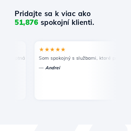
Pridajte sa k viac ako
51,876
spokojní klienti.
★★★★★
★
mptná a efektívna technická podpora.
Som spokojný s službami, ktoré ponúka Host
Gr
—
—
Andrei