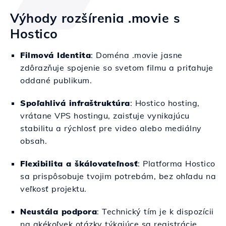
Výhody rozšírenia .movie s
Hostico
Filmová Identita
: Doména .movie jasne
zdôrazňuje spojenie so svetom filmu a priťahuje
oddané publikum.
Spoľahlivá infraštruktúra
: Hostico hosting,
vrátane VPS hostingu, zaisťuje vynikajúcu
stabilitu a rýchlosť pre video alebo mediálny
obsah.
Flexibilita a škálovateľnosť
: Platforma Hostico
sa prispôsobuje tvojim potrebám, bez ohľadu na
veľkosť projektu.
Neustála podpora
: Technický tím je k dispozícii
na akékoľvek otázky týkajúce sa registrácie