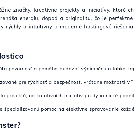
žne značky, kreatívne projekty a iniciatívy, ktoré 
ša energiu, dopad a originalitu, čo je perfektné pr
 rýchly a intuitívny a moderné hostingové riešenia 
Hostico
úta pozornosť a pomáha budovať výnimočnú a ľahko za
izované pre rýchlosť a bezpečnosť, vrátane možností VP
lu projektů, od kreativních iniciativ po dynamické podni
je špecializovanú pomoc na efektívne spravovanie každ
nster?