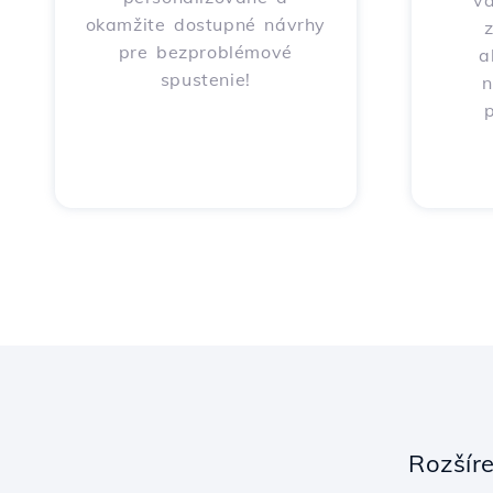
v
okamžite dostupné návrhy
pre bezproblémové
a
spustenie!
n
p
Rozšír