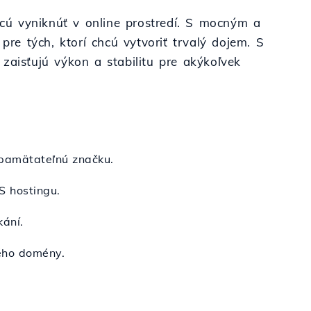
chcú vyniknúť v online prostredí. S mocným a
e tých, ktorí chcú vytvoriť trvalý dojem. S
zaisťujú výkon a stabilitu pre akýkoľvek
pamätateľnú značku.
S hostingu.
kání.
ého domény.