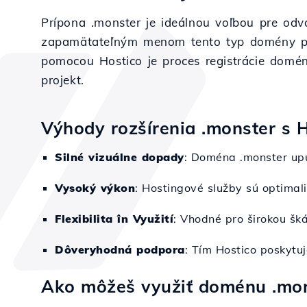
Prípona .monster je ideálnou voľbou pre odvá
zapamätateľným menom tento typ domény prená
pomocou Hostico je proces registrácie domény
projekt.
Výhody rozšírenia .monster s 
Silné vizuálne dopady
: Doména .monster up
Vysoký výkon
: Hostingové služby sú optimal
Flexibilita în Využití
: Vhodné pro širokou šká
Dôveryhodná podpora
: Tím Hostico poskytu
Ako môžeš využiť doménu .mo