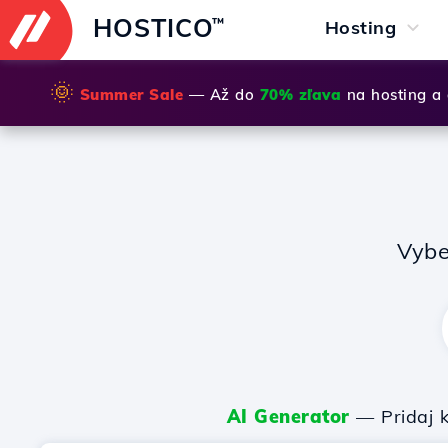
HOSTICO
™
Hosting
🌞
Summer Sale
— Až do
70% zľava
na hosting a
Vybe
AI Generator
— Pridaj k