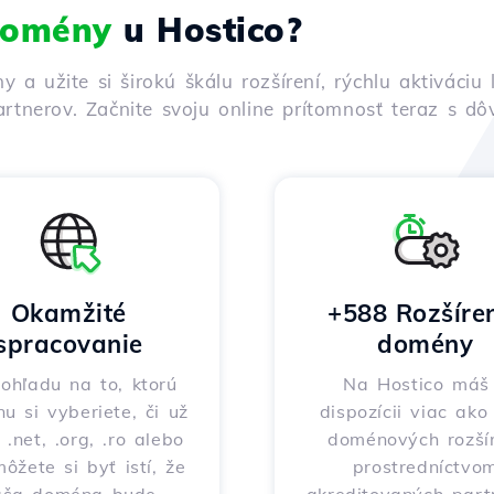
 domény
u Hostico?
ny a užite si širokú škálu rozšírení, rýchlu aktivác
rtnerov. Začnite svoju online prítomnosť teraz s d
Okamžité
+588 Rozšíre
spracovanie
domény
ohľadu na to, ktorú
Na Hostico máš
nu si vyberiete, či už
dispozícii viac ak
 .net, .org, .ro alebo
doménových rozšír
môžete si byť istí, že
prostredníctvo