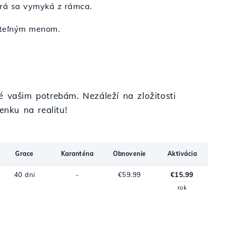
torá sa vymyká z rámca.
ateľným menom.
é vašim potrebám. Nezáleží na zložitosti
nku na realitu!
Grace
Karanténa
Obnovenie
Aktivácia
40 dni
-
€59.99
€15.99
rok