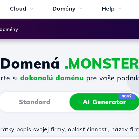
Cloud
Domény
Help
 domény
Domená
.MONSTE
rte si
dokonalú doménu
pre vaše podnik
NOVÝ
Standard
AI Generator
rátky popis svojej firmy, oblasť činnosti, názov 