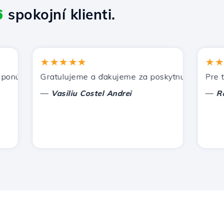
6
spokojní klienti.
★★★★★
★★★★
úka Hostico. Odporučil som vás iným známym.
Gratulujeme a ďakujeme za poskytnutú podporu!
Pre tento
—
—
Vasiliu Costel Andrei
Radu L