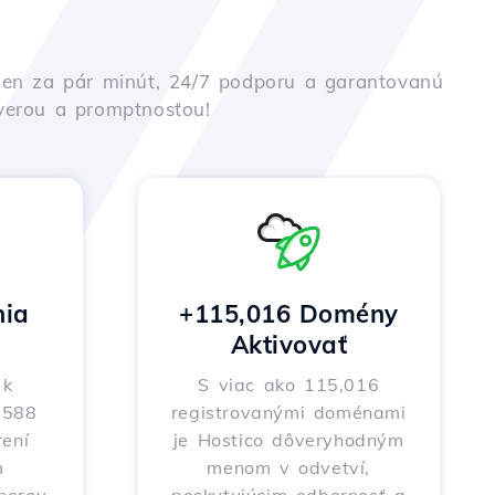
iu len za pár minút, 24/7 podporu a garantovanú
ôverou a promptnosťou!
nia
+115,016 Domény
Aktivovať
 k
S viac ako 115,016
o 588
registrovanými doménami
ení
je Hostico dôveryhodným
m
menom v odvetví,