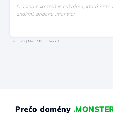
Min: 25 | Max: 500 | Chars:
0
Prečo domény
.MONSTE