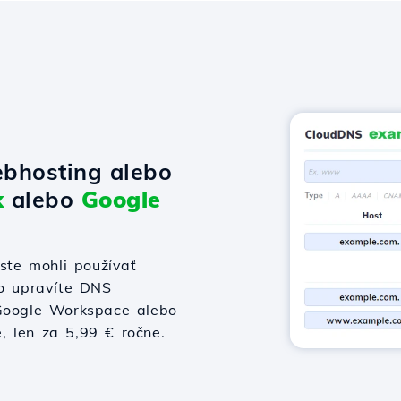
bhosting alebo
x
alebo
Google
te mohli používať
bo upravíte DNS
 Google Workspace alebo
e, len za 5,99 € ročne.