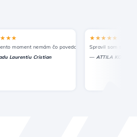
★
★★★★★
 moment nemám čo povedať, len oceniť. S osobitnou úctou
Spravil som správnu voľ
—
aurentiu Cristian
ATTILA KOLES