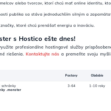
umelcov alebo tvorcov, ktorí chcú mať online identitu, k
rnosti publika sa stáva jednoduchším silným a zapamät
 značky, ktoré chcú prenášať energiu a inováciu.
ter s Hostico ešte dnes!
využite profesionálne hostingové služby prispôsoben
né riešenia.
Kontaktujte nás
a premeňte svoju myšlie
Postavy
Obdobie
j schránky
3-64
1-10 roky
ky .monster