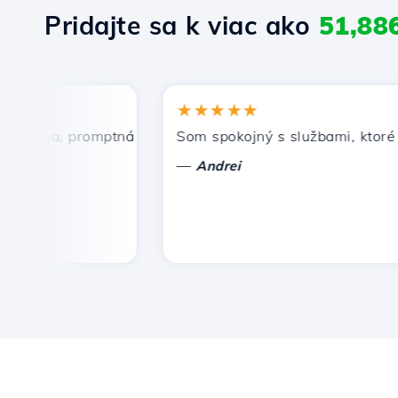
Pridajte sa k viac ako
51,88
★★★★★
cena, promptná a efektívna technická podpora.
Som spokojný s službami, ktoré pon
—
Andrei