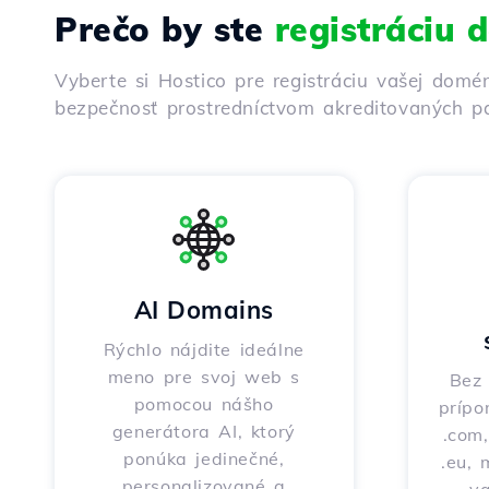
Prečo by ste
registráciu
Vyberte si Hostico pre registráciu vašej domé
bezpečnosť prostredníctvom akreditovaných pa
AI Domains
Rýchlo nájdite ideálne
meno pre svoj web s
Bez 
pomocou nášho
prípo
generátora AI, ktorý
.com,
ponúka jedinečné,
.eu, 
personalizované a