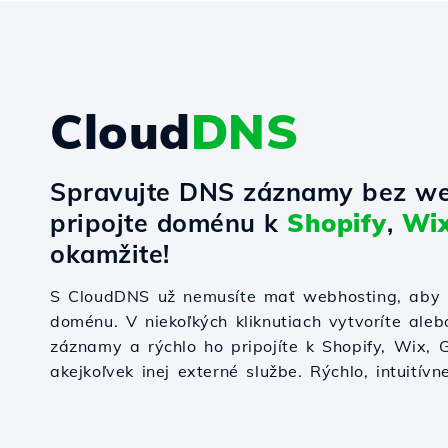
Cloud
DNS
Spravujte DNS záznamy bez we
pripojte doménu k
Shopify
,
Wi
okamžite!
S CloudDNS už nemusíte mať webhosting, aby s
doménu. V niekoľkých kliknutiach vytvoríte ale
záznamy a rýchlo ho pripojíte k Shopify, Wix,
akejkoľvek inej externé službe. Rýchlo, intuitívn