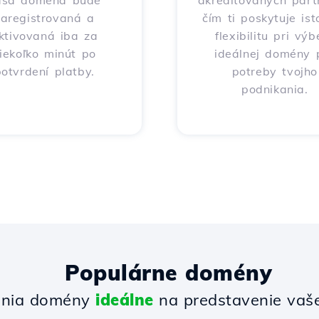
aša doména bude
akreditovaných part
zaregistrovaná a
čím ti poskytuje ist
ktivovaná iba za
flexibilitu pri výb
iekoľko minút po
ideálnej domény 
otvrdení platby.
potreby tvojho
podnikania.
Populárne domény
enia domény
ideálne
na predstavenie vašej