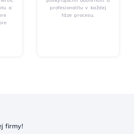
nerov,
poskytujúcim odbornosť a
otu a
profesionalitu v každej
ere
fáze procesu.
pre
 firmy!