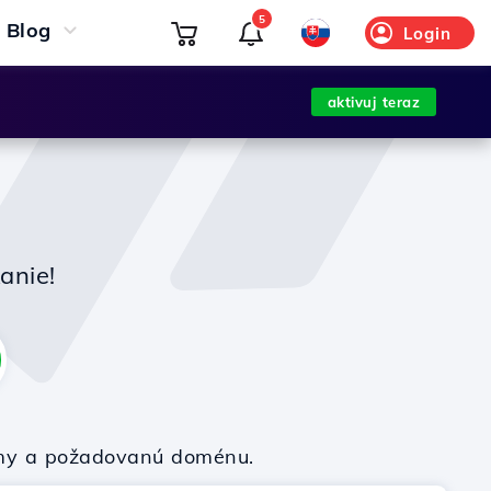
5
Blog
Login
aktivuj teraz
R
anie!
firmy a požadovanú doménu.