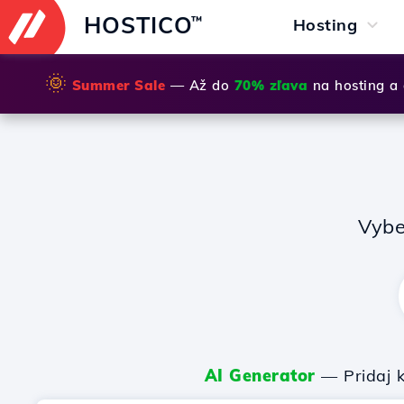
HOSTICO
™
Hosting
🌞
Summer Sale
— Až do
70% zľava
na hosting a
Vybe
AI Generator
— Pridaj k