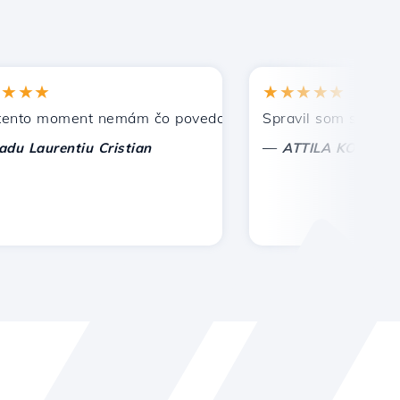
★★
★★★★★
 moment nemám čo povedať, len oceniť. S osobitnou úctou
Spravil som správnu voľ
—
aurentiu Cristian
ATTILA KOLES