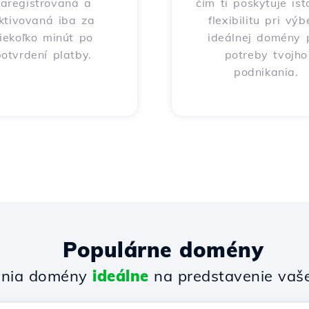
zaregistrovaná a
čím ti poskytuje ist
ktivovaná iba za
flexibilitu pri výb
iekoľko minút po
ideálnej domény 
otvrdení platby.
potreby tvojho
podnikania.
Populárne domény
enia domény
ideálne
na predstavenie vašej