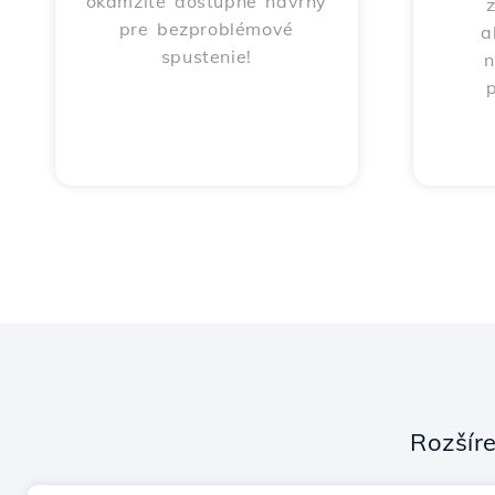
okamžite dostupné návrhy
pre bezproblémové
a
spustenie!
n
p
Rozšír