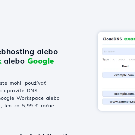
bhosting alebo
x
alebo
Google
te mohli používať
bo upravíte DNS
 Google Workspace alebo
e, len za 5,99 € ročne.