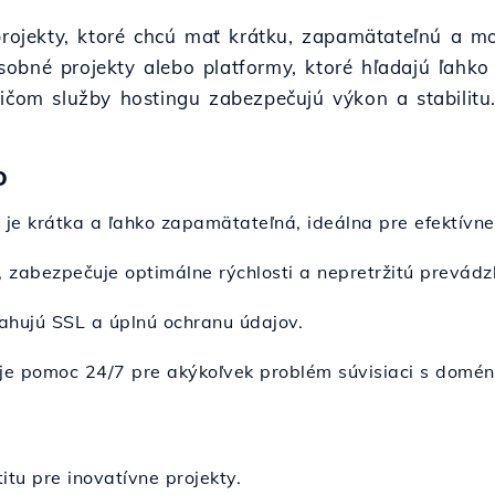
projekty, ktoré chcú mať krátku, zapamätateľnú a mo
, osobné projekty alebo platformy, ktoré hľadajú ľah
ičom služby hostingu zabezpečujú výkon a stabilitu
o
 je krátka a ľahko zapamätateľná, ideálna pre efektívn
, zabezpečuje optimálne rýchlosti a nepretržitú prevádz
sahujú SSL a úplnú ochranu údajov.
uje pomoc 24/7 pre akýkoľvek problém súvisiaci s domé
titu pre inovatívne projekty.