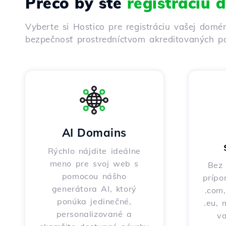
Prečo by ste
registráciu
Vyberte si Hostico pre registráciu vašej domé
bezpečnosť prostredníctvom akreditovaných pa
AI Domains
Rýchlo nájdite ideálne
meno pre svoj web s
Bez 
pomocou nášho
prípo
generátora AI, ktorý
.com,
ponúka jedinečné,
.eu, 
personalizované a
v