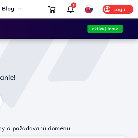
5
Blog
Login
aktivuj teraz
anie!
firmy a požadovanú doménu.