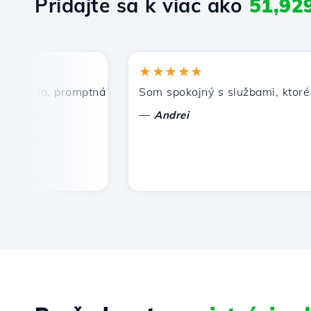
Pridajte sa k viac ako
51,92
★★★★★
cena, promptná a efektívna technická podpora.
Som spokojný s službami, ktoré pon
—
Andrei