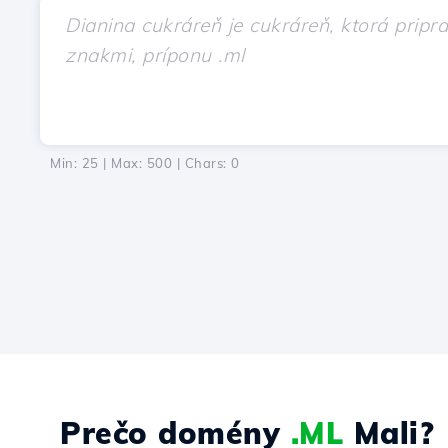
Min: 25 | Max: 500 | Chars:
0
Prečo domény
.ML
Mali?