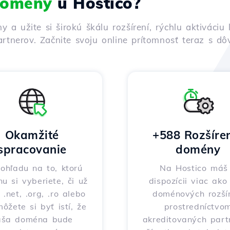
 domény
u Hostico?
ny a užite si širokú škálu rozšírení, rýchlu aktivác
rtnerov. Začnite svoju online prítomnosť teraz s d
Okamžité
+588 Rozšíre
spracovanie
domény
ohľadu na to, ktorú
Na Hostico máš
nu si vyberiete, či už
dispozícii viac ak
 .net, .org, .ro alebo
doménových rozšír
môžete si byť istí, že
prostredníctvo
aša doména bude
akreditovaných part