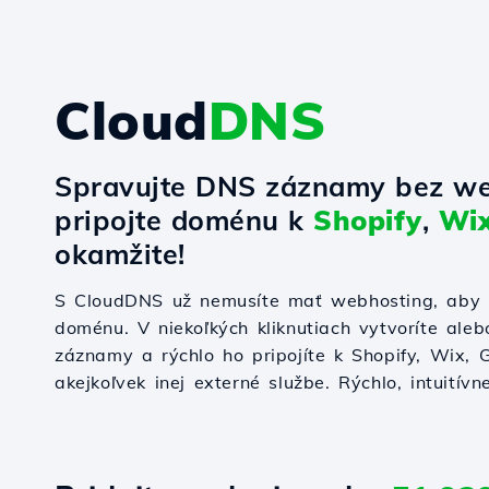
Cloud
DNS
Spravujte DNS záznamy bez we
pripojte doménu k
Shopify
,
Wi
okamžite!
S CloudDNS už nemusíte mať webhosting, aby s
doménu. V niekoľkých kliknutiach vytvoríte ale
záznamy a rýchlo ho pripojíte k Shopify, Wix,
akejkoľvek inej externé službe. Rýchlo, intuitívn