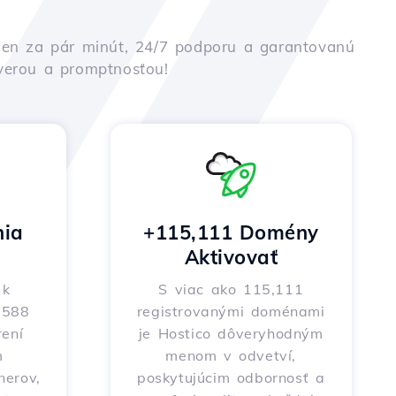
iu len za pár minút, 24/7 podporu a garantovanú
ôverou a promptnosťou!
nia
+115,111 Domény
Aktivovať
 k
S viac ako 115,111
o 588
registrovanými doménami
ení
je Hostico dôveryhodným
m
menom v odvetví,
nerov,
poskytujúcim odbornosť a