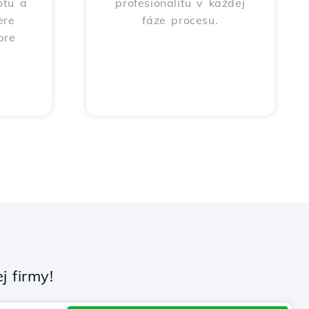
otu a
profesionalitu v každej
ere
fáze procesu.
pre
 firmy!