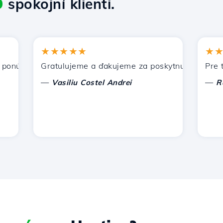
9
spokojní klienti.
★★★★★
★★★
úka Hostico. Odporučil som vás iným známym.
Gratulujeme a ďakujeme za poskytnutú podporu!
Pre tento
—
—
Vasiliu Costel Andrei
Radu L