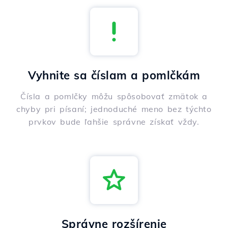
Vyhnite sa číslam a pomlčkám
Čísla a pomlčky môžu spôsobovať zmätok a
chyby pri písaní; jednoduché meno bez týchto
prvkov bude ľahšie správne získať vždy.
Správne rozšírenie