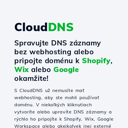
Cloud
DNS
Spravujte DNS záznamy
bez webhosting alebo
pripojte doménu k
Shopify
,
Wix
alebo
Google
okamžite!
S CloudDNS už nemusíte mať
webhosting, aby ste mohli používať
doménu. V niekoľkých kliknutiach
vytvoríte alebo upravíte DNS záznamy a
rýchlo ho pripojíte k Shopify, Wix, Google
Workspace alebo akejkoľvek inej externé