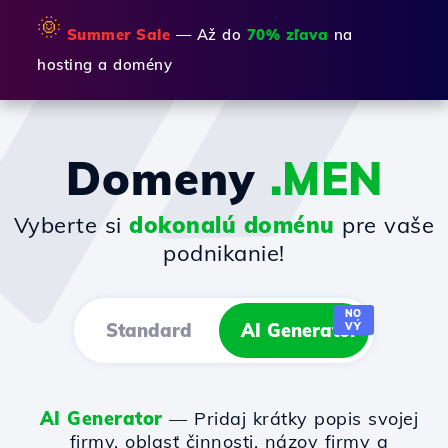
🌞
Summer Sale
— Až do
70% zľava
na
hosting a domény
Domeny
.MEN
Vyberte si
dokonalú doménu
pre vaše
podnikanie!
NO
Standard
AI Generator
VÝ
AI Generator
— Pridaj krátky popis svojej
firmy, oblasť činnosti, názov firmy a