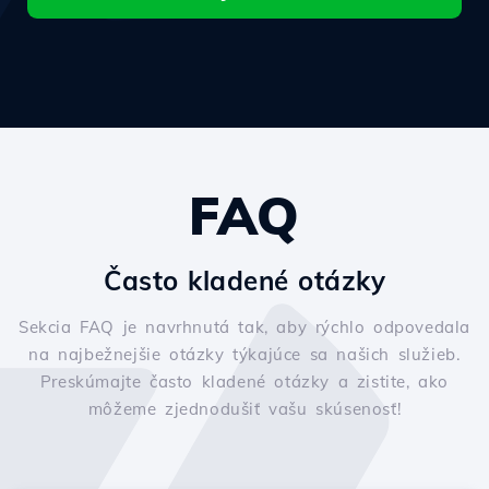
FAQ
Často kladené otázky
Sekcia FAQ je navrhnutá tak, aby rýchlo odpovedala
na najbežnejšie otázky týkajúce sa našich služieb.
Preskúmajte často kladené otázky a zistite, ako
môžeme zjednodušiť vašu skúsenosť!