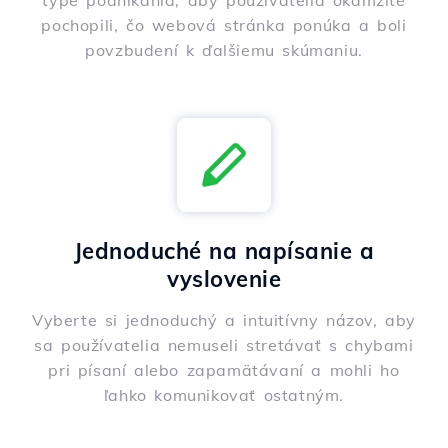
type podnikania, aby používatelia okamžite
pochopili, čo webová stránka ponúka a boli
povzbudení k ďalšiemu skúmaniu.
Jednoduché na napísanie a
vyslovenie
Vyberte si jednoduchý a intuitívny názov, aby
sa používatelia nemuseli stretávať s chybami
pri písaní alebo zapamätávaní a mohli ho
ľahko komunikovať ostatným.