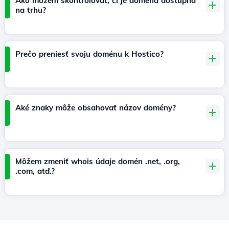
Ako môžem skontrolovať, či je doména dostupná
na trhu?
Prečo preniesť svoju doménu k Hostico?
Aké znaky môže obsahovať názov domény?
Môžem zmeniť whois údaje domén .net, .org,
.com, atď.?