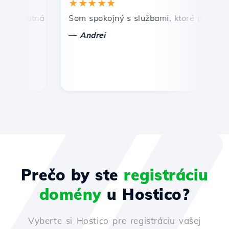
★★★★★
★
mptná a efektívna technická podpora.
Som spokojný s službami, ktoré ponúka Host
Gr
—
—
Andrei
Prečo by ste
registráciu
domény
u Hostico?
Vyberte si Hostico pre registráciu vašej