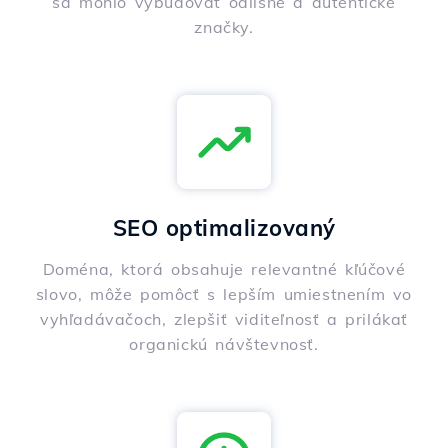
sa mohlo vybudovať odlišné a autentické
značky.
SEO optimalizovaný
Doména, ktorá obsahuje relevantné kľúčové
slovo, môže pomôcť s lepším umiestnením vo
vyhľadávačoch, zlepšiť viditeľnosť a prilákať
organickú návštevnosť.