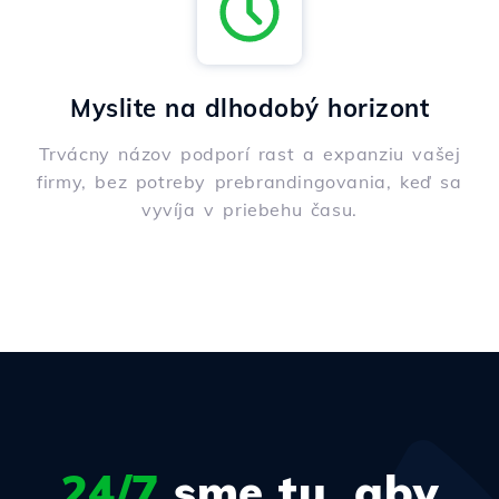
Myslite na dlhodobý horizont
Trvácny názov podporí rast a expanziu vašej
firmy, bez potreby prebrandingovania, keď sa
vyvíja v priebehu času.
24/7
sme tu, aby