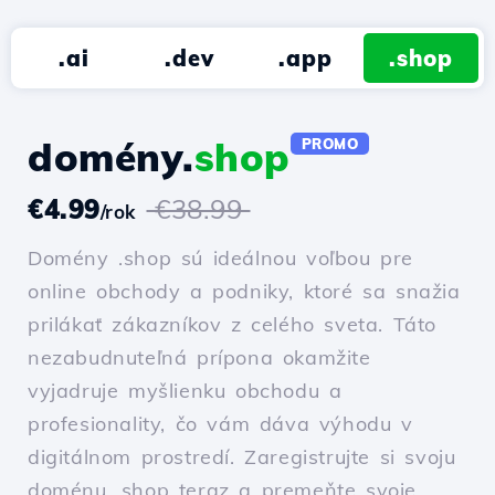
.ai
.dev
.app
.shop
domény.
shop
PROMO
€4.99
€38.99
/rok
Domény .shop sú ideálnou voľbou pre
online obchody a podniky, ktoré sa snažia
prilákať zákazníkov z celého sveta. Táto
nezabudnuteľná prípona okamžite
vyjadruje myšlienku obchodu a
profesionality, čo vám dáva výhodu v
digitálnom prostredí. Zaregistrujte si svoju
doménu .shop teraz a premeňte svoje