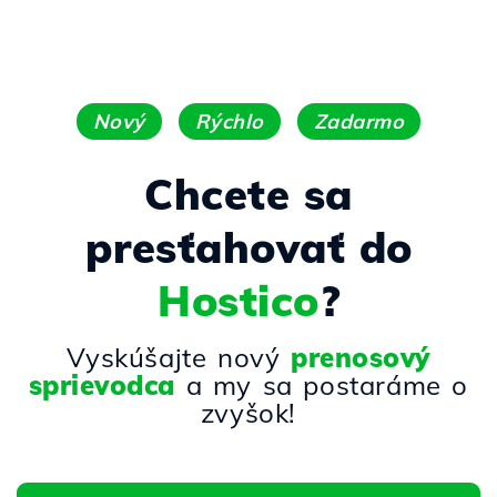
Nový
Rýchlo
Zadarmo
Chcete sa
presťahovať do
Hostico
?
Vyskúšajte nový
prenosový
sprievodca
a my sa postaráme o
zvyšok!