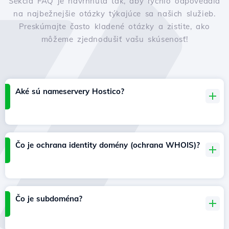
Sekcia FAQ je navrhnutá tak, aby rýchlo odpovedala
na najbežnejšie otázky týkajúce sa našich služieb.
Preskúmajte často kladené otázky a zistite, ako
môžeme zjednodušiť vašu skúsenosť!
Aké sú nameservery Hostico?
Čo je ochrana identity domény (ochrana WHOIS)?
Čo je subdoména?