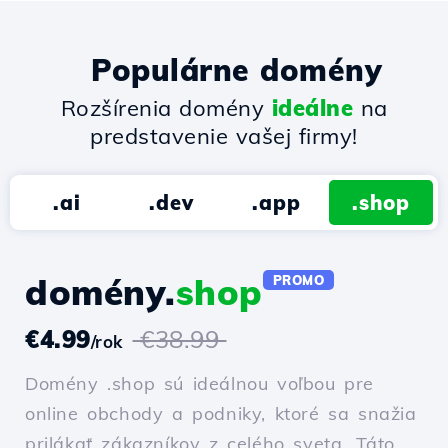
Populárne domény
Rozšírenia domény
ideálne
na
predstavenie vašej firmy!
.ai
.dev
.app
.shop
domény.
shop
PROMO
€4.99
€38.99
/rok
Domény .shop sú ideálnou voľbou pre
online obchody a podniky, ktoré sa snažia
prilákať zákazníkov z celého sveta. Táto