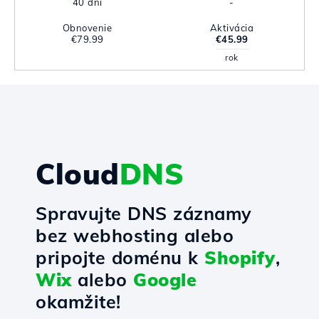
40 dni
-
Obnovenie
Aktivácia
€79.99
€45.99
rok
Cloud
DNS
Spravujte DNS záznamy
bez webhosting alebo
pripojte doménu k
Shopify
,
Wix
alebo
Google
okamžite!