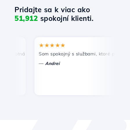
Pridajte sa k viac ako
51,912
spokojní klienti.
★★★★★
★
mptná a efektívna technická podpora.
Som spokojný s službami, ktoré ponúka Host
Gr
—
—
Andrei