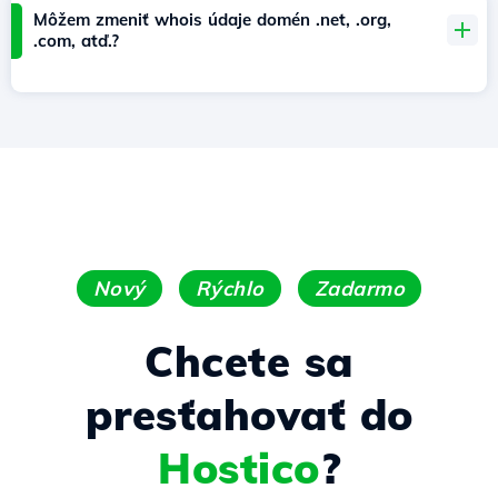
Môžem zmeniť whois údaje domén .net, .org,
.com, atď.?
Nový
Rýchlo
Zadarmo
Chcete sa
presťahovať do
Hostico
?