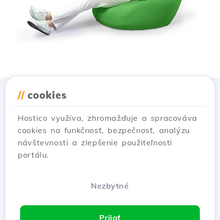
//
cookies
Stiahnuť aplikáciu
Hostico
Hostico využíva, zhromažďuje a spracováva
cookies na funkčnosť, bezpečnosť, analýzu
návštevnosti a zlepšenie použiteľnosti
portálu.
Nezbytné
Prijať