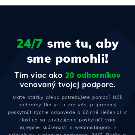
24/7
sme tu, aby
sme pomohli!
Tím viac ako
20 odborníkov
venovaný tvojej podpore.
Máte otázky alebo potrebujete pomoc? Náš
podporný tím je tu pre vás, pripravený
poskytnúť rýchle odpovede a účinné riešenia! V
Hostico sa zaväzujeme poskytnúť vám
najlepšie skúsenosti s webhostingom, s
priateľskou podporou dostupnou 24/7. Príďte a