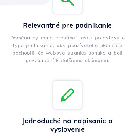
Relevantné pre podnikanie
Doména by mala prenášať jasnú predstavu o
type podnikania, aby používatelia okamžite
pochopili, čo webová stránka ponúka a boli
povzbudení k ďalšiemu skúmaniu.
Jednoduché na napísanie a
vyslovenie