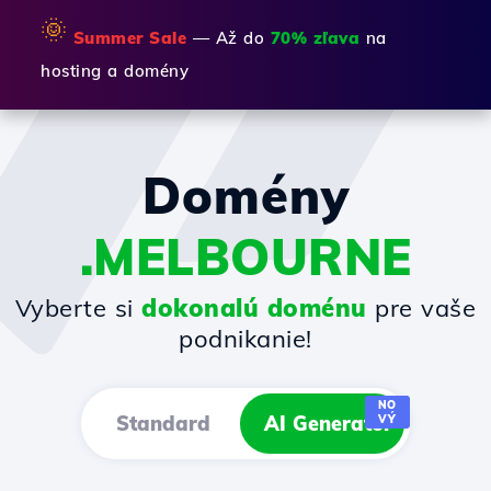
🌞
Summer Sale
— Až do
70% zľava
na
hosting a domény
Domény
.MELBOURNE
Vyberte si
dokonalú doménu
pre vaše
podnikanie!
NO
Standard
AI Generator
VÝ