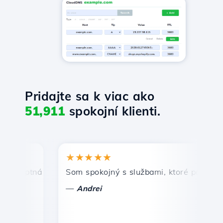
Pridajte sa k viac ako
51,911
spokojní klienti.
★★★★★
★
mptná a efektívna technická podpora.
Som spokojný s službami, ktoré ponúka Host
Gr
—
—
Andrei