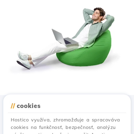
//
cookies
Stiahnuť aplikáciu
Hostico
Hostico využíva, zhromažďuje a spracováva
cookies na funkčnosť, bezpečnosť, analýzu