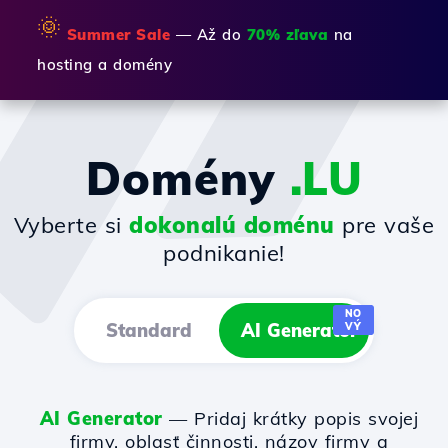
🌞
Summer Sale
— Až do
70% zľava
na
hosting a domény
Domény
.LU
Vyberte si
dokonalú doménu
pre vaše
podnikanie!
NO
Standard
AI Generator
VÝ
AI Generator
— Pridaj krátky popis svojej
firmy, oblasť činnosti, názov firmy a