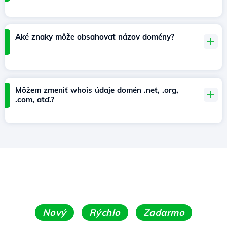
Aké znaky môže obsahovať názov domény?
Môžem zmeniť whois údaje domén .net, .org,
.com, atď.?
Nový
Rýchlo
Zadarmo