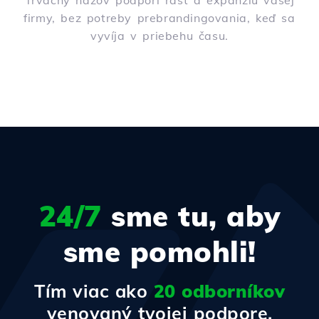
Trvácny názov podporí rast a expanziu vašej
firmy, bez potreby prebrandingovania, keď sa
vyvíja v priebehu času.
24/7
sme tu, aby
sme pomohli!
Tím viac ako
20 odborníkov
venovaný tvojej podpore.