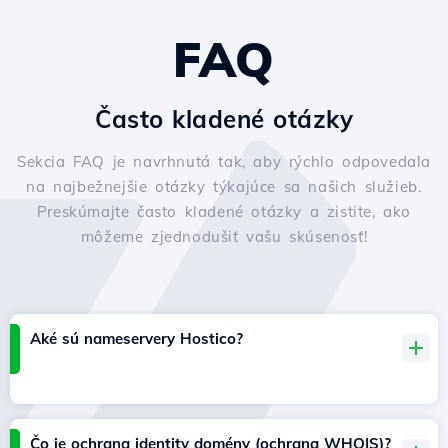
FAQ
Často kladené otázky
Sekcia FAQ je navrhnutá tak, aby rýchlo odpovedala
na najbežnejšie otázky týkajúce sa našich služieb.
Preskúmajte často kladené otázky a zistite, ako
môžeme zjednodušiť vašu skúsenosť!
Aké sú nameservery Hostico?
Čo je ochrana identity domény (ochrana WHOIS)?