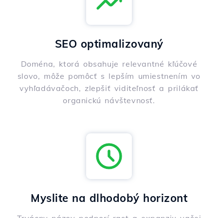
SEO optimalizovaný
Doména, ktorá obsahuje relevantné kľúčové
slovo, môže pomôcť s lepším umiestnením vo
vyhľadávačoch, zlepšiť viditeľnosť a prilákať
organickú návštevnosť.
Myslite na dlhodobý horizont