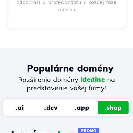
odbornosť a profesionalitu v každej fáze
procesu.
Populárne domény
Rozšírenia domény
ideálne
na
predstavenie vašej firmy!
.ai
.dev
.app
.shop
PROMO