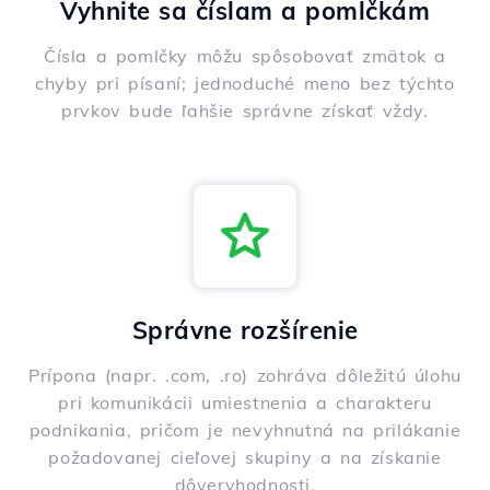
Vyhnite sa číslam a pomlčkám
Čísla a pomlčky môžu spôsobovať zmätok a
chyby pri písaní; jednoduché meno bez týchto
prvkov bude ľahšie správne získať vždy.
Správne rozšírenie
Prípona (napr. .com, .ro) zohráva dôležitú úlohu
pri komunikácii umiestnenia a charakteru
podnikania, pričom je nevyhnutná na prilákanie
požadovanej cieľovej skupiny a na získanie
dôveryhodnosti.