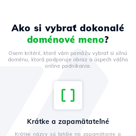
Ako si vybrať dokonalé
doménové meno
?
Osem kritérií, ktoré vám pomôžu vybrať si silnú
doménu, ktorá podporuje obraz a úspech vášho
online podnikania.
Krátke a zapamätateľné
Krátke názvy sú ľahšie na zapamätanie a