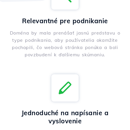
Relevantné pre podnikanie
Doména by mala prenášať jasnú predstavu o
type podnikania, aby používatelia okamžite
pochopili, čo webová stránka ponúka a boli
povzbudení k ďalšiemu skúmaniu.
Jednoduché na napísanie a
vyslovenie