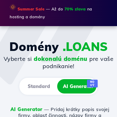
🌞
Summer Sale
— Až do
70% zľava
na
hosting a domény
Domény
.LOANS
Vyberte si
dokonalú doménu
pre vaše
podnikanie!
NO
Standard
AI Generator
VÝ
AI Generator
— Pridaj krátky popis svojej
firmy, oblasť činnosti, názov firmy a