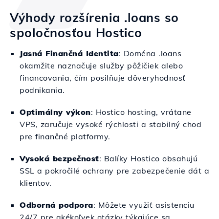
Výhody rozšírenia .loans so
spoločnosťou Hostico
Jasná Finančná Identita
: Doména .loans
okamžite naznačuje služby pôžičiek alebo
financovania, čím posilňuje dôveryhodnosť
podnikania.
Optimálny výkon
: Hostico hosting, vrátane
VPS, zaručuje vysoké rýchlosti a stabilný chod
pre finančné platformy.
Vysoká bezpečnosť
: Balíky Hostico obsahujú
SSL a pokročilé ochrany pre zabezpečenie dát a
klientov.
Odborná podpora
: Môžete využiť asistenciu
24/7 pre akékoľvek otázky týkajúce sa