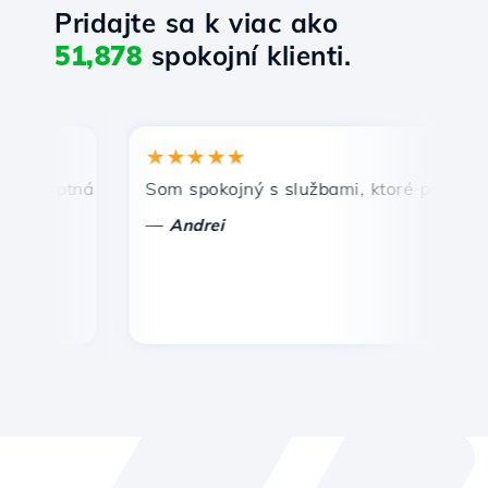
Pridajte sa k viac ako
51,878
spokojní klienti.
★★★★★
★
mptná a efektívna technická podpora.
Som spokojný s službami, ktoré ponúka Host
Gr
—
—
Andrei