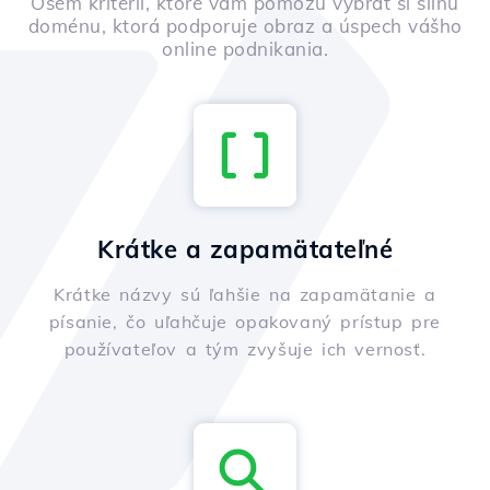
Osem kritérií, ktoré vám pomôžu vybrať si silnú
doménu, ktorá podporuje obraz a úspech vášho
online podnikania.
Krátke a zapamätateľné
Krátke názvy sú ľahšie na zapamätanie a
písanie, čo uľahčuje opakovaný prístup pre
používateľov a tým zvyšuje ich vernosť.