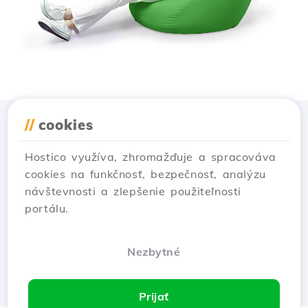
//
cookies
Stiahnuť aplikáciu
Hostico
Hostico využíva, zhromažďuje a spracováva
cookies na funkčnosť, bezpečnosť, analýzu
návštevnosti a zlepšenie použiteľnosti
portálu.
Nezbytné
Prijať