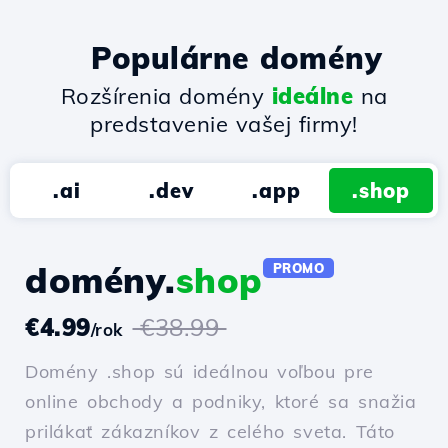
Populárne domény
Rozšírenia domény
ideálne
na
predstavenie vašej firmy!
.ai
.dev
.app
.shop
domény.
shop
PROMO
€4.99
€38.99
/rok
Domény .shop sú ideálnou voľbou pre
online obchody a podniky, ktoré sa snažia
prilákať zákazníkov z celého sveta. Táto