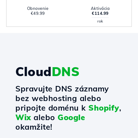
Obnovenie
Aktivácia
€49.99
€114.99
rok
Cloud
DNS
Spravujte DNS záznamy
bez webhosting alebo
pripojte doménu k
Shopify
,
Wix
alebo
Google
okamžite!