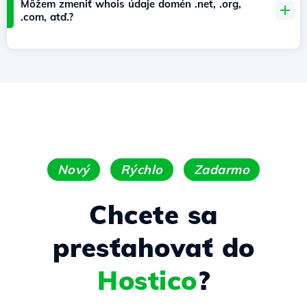
Môžem zmeniť whois údaje domén .net, .org,
.com, atď.?
Nový
Rýchlo
Zadarmo
Chcete sa
presťahovať do
Hostico
?