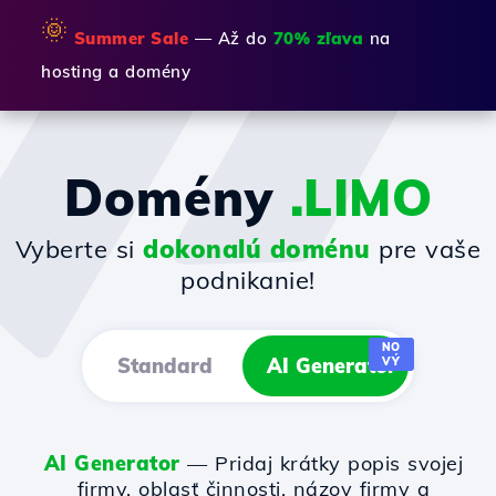
🌞
Summer Sale
— Až do
70% zľava
na
hosting a domény
Domény
.LIMO
Vyberte si
dokonalú doménu
pre vaše
podnikanie!
NO
Standard
AI Generator
VÝ
AI Generator
— Pridaj krátky popis svojej
firmy, oblasť činnosti, názov firmy a