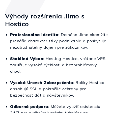
Výhody rozšírenia .limo s
Hostico
Profesionálna identita
: Doména .limo okamžite
prenáša charakteristiky podnikania a poskytuje
nezabudnuteľný dojem pre zákazníkov.
Stabilná Výkon
: Hosting Hostico, vrátane VPS,
zaručuje vysoké rýchlosti a bezproblémový
chod.
Vysoká Úroveň Zabezpečenia
: Balíky Hostico
obsahujú SSL a pokročilé ochrany pre
bezpečnosť dát a návštevníkov.
Odborná podpora
: Môžete využiť asistenciu
24/7 pre akékoľvek otázky týkajúce sa