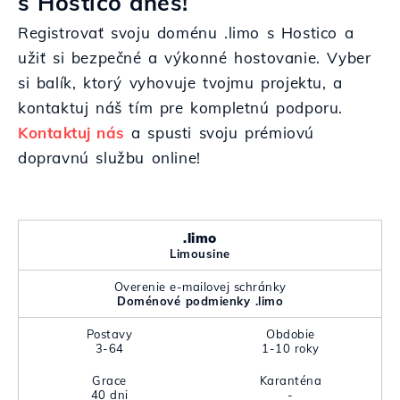
s Hostico dnes!
Registrovať svoju doménu .limo s Hostico a
užiť si bezpečné a výkonné hostovanie. Vyber
si balík, ktorý vyhovuje tvojmu projektu, a
kontaktuj náš tím pre kompletnú podporu.
Kontaktuj nás
a spusti svoju prémiovú
dopravnú službu online!
.limo
Limousine
Overenie e-mailovej schránky
Doménové podmienky .limo
Postavy
Obdobie
3-64
1-10 roky
Grace
Karanténa
40 dni
-