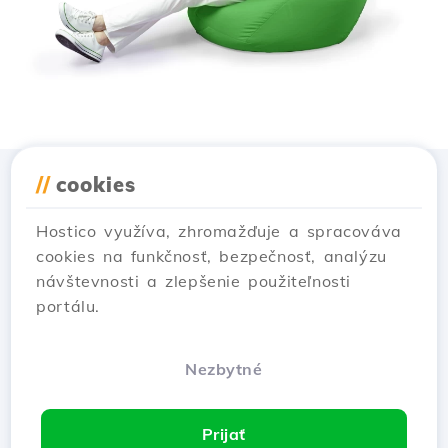
//
cookies
Stiahnuť aplikáciu
Hostico
Hostico využíva, zhromažďuje a spracováva
cookies na funkčnosť, bezpečnosť, analýzu
návštevnosti a zlepšenie použiteľnosti
portálu.
Nezbytné
Prijať