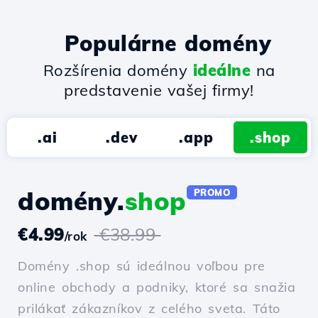
Populárne domény
Rozšírenia domény
ideálne
na
predstavenie vašej firmy!
.ai
.dev
.app
.shop
domény.
shop
PROMO
€4.99
€38.99
/rok
Domény .shop sú ideálnou voľbou pre
online obchody a podniky, ktoré sa snažia
prilákať zákazníkov z celého sveta. Táto