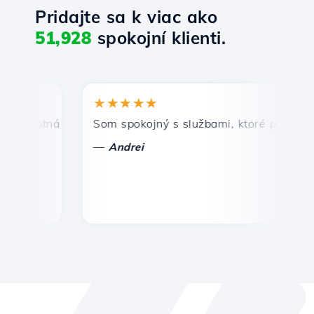
Pridajte sa k viac ako
51,928
spokojní klienti.
★★★★★
★
mptná a efektívna technická podpora.
Som spokojný s službami, ktoré ponúka Host
Gr
—
—
Andrei