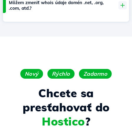
Môžem zmeniť whois údaje domén .net, .org,
.com, atď.?
Nový
Rýchlo
Zadarmo
Chcete sa
presťahovať do
Hostico
?