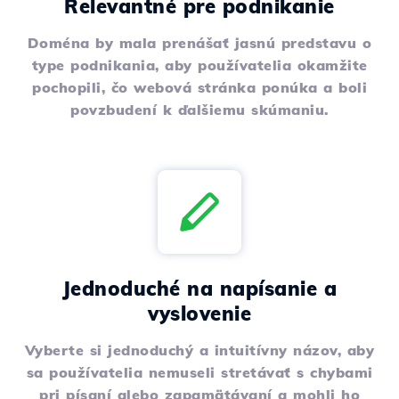
Relevantné pre podnikanie
Doména by mala prenášať jasnú predstavu o
type podnikania, aby používatelia okamžite
pochopili, čo webová stránka ponúka a boli
povzbudení k ďalšiemu skúmaniu.
Jednoduché na napísanie a
vyslovenie
Vyberte si jednoduchý a intuitívny názov, aby
sa používatelia nemuseli stretávať s chybami
pri písaní alebo zapamätávaní a mohli ho