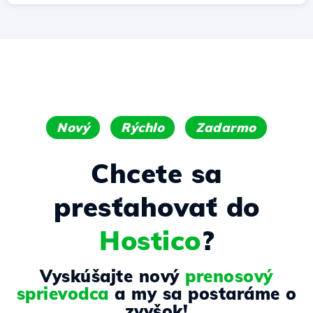
Nový
Rýchlo
Zadarmo
Chcete sa
presťahovať do
Hostico
?
Vyskúšajte nový
prenosový
sprievodca
a my sa postaráme o
zvyšok!