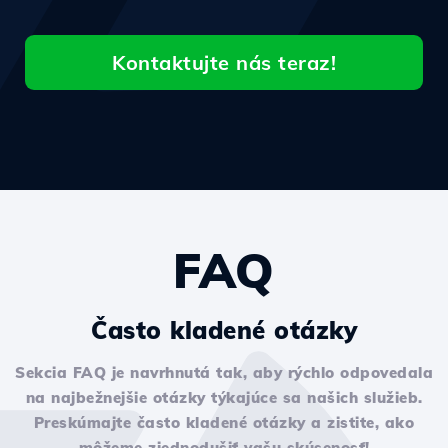
Kontaktujte nás teraz!
FAQ
Často kladené otázky
Sekcia FAQ je navrhnutá tak, aby rýchlo odpovedala
na najbežnejšie otázky týkajúce sa našich služieb.
Preskúmajte často kladené otázky a zistite, ako
môžeme zjednodušiť vašu skúsenosť!