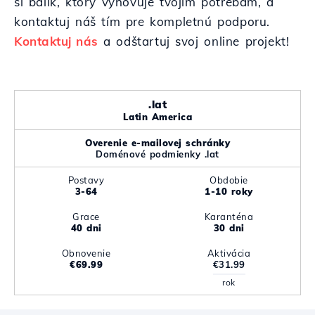
si balík, ktorý vyhovuje tvojim potrebám, a
kontaktuj náš tím pre kompletnú podporu.
Kontaktuj nás
a odštartuj svoj online projekt!
.lat
Latin America
Overenie e-mailovej schránky
Doménové podmienky .lat
Postavy
Obdobie
3-64
1-10 roky
Grace
Karanténa
40 dni
30 dni
Obnovenie
Aktivácia
€69.99
€31.99
rok