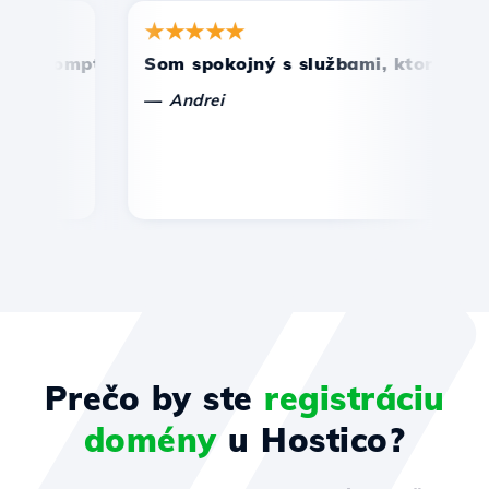
★★★★★
★
promptná a efektívna technická podpora.
Som spokojný s službami, ktoré ponúka 
Gr
—
—
Andrei
Prečo by ste
registráciu
domény
u Hostico?