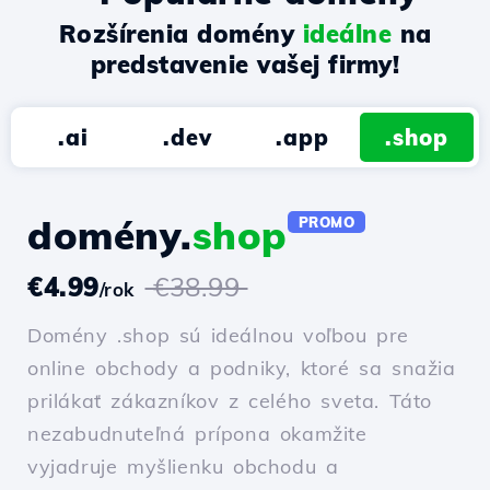
Rozšírenia domény
ideálne
na
predstavenie vašej firmy!
.ai
.dev
.app
.shop
domény.
shop
PROMO
€4.99
€38.99
/rok
Domény .shop sú ideálnou voľbou pre
online obchody a podniky, ktoré sa snažia
prilákať zákazníkov z celého sveta. Táto
nezabudnuteľná prípona okamžite
vyjadruje myšlienku obchodu a