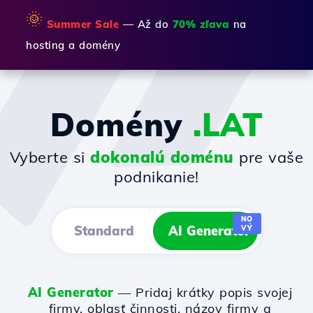
🌞
Summer Sale
— Až do
70% zľava
na
hosting a domény
Domény
.LAT
Vyberte si
dokonalú doménu
pre vaše
podnikanie!
NO
Standard
AI Generator
VÝ
AI Generator
— Pridaj krátky popis svojej
firmy, oblasť činnosti, názov firmy a