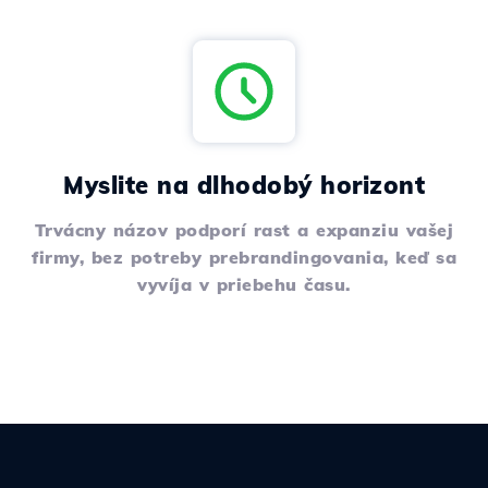
Myslite na dlhodobý horizont
Trvácny názov podporí rast a expanziu vašej
firmy, bez potreby prebrandingovania, keď sa
vyvíja v priebehu času.