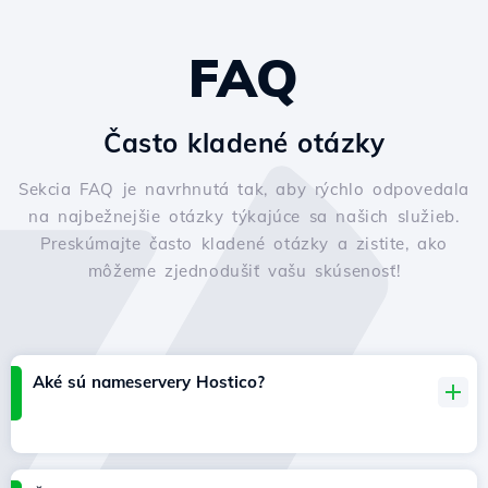
FAQ
Často kladené otázky
Sekcia FAQ je navrhnutá tak, aby rýchlo odpovedala
na najbežnejšie otázky týkajúce sa našich služieb.
Preskúmajte často kladené otázky a zistite, ako
môžeme zjednodušiť vašu skúsenosť!
Aké sú nameservery Hostico?