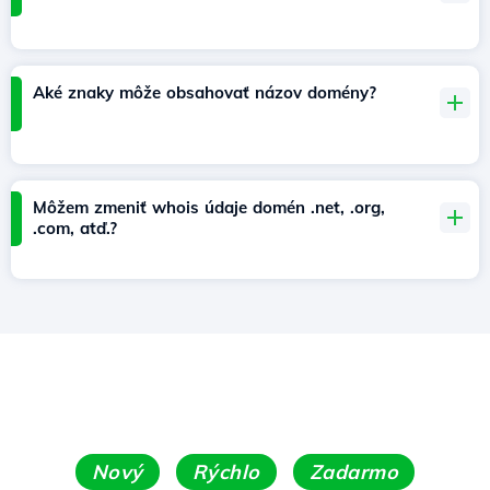
Aké znaky môže obsahovať názov domény?
Môžem zmeniť whois údaje domén .net, .org,
.com, atď.?
Nový
Rýchlo
Zadarmo