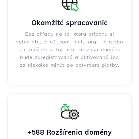
Okamžité spracovanie
Bez ohľadu na to, ktorú príponu si
vyberiete, či už .com, .net, .org, .ro alebo
.eu, môžete si byť istí, že vaša doména
bude zaregistrovaná a aktivovaná iba
za niekoľko minút po potvrdení platby.
+588 Rozšírenia domény