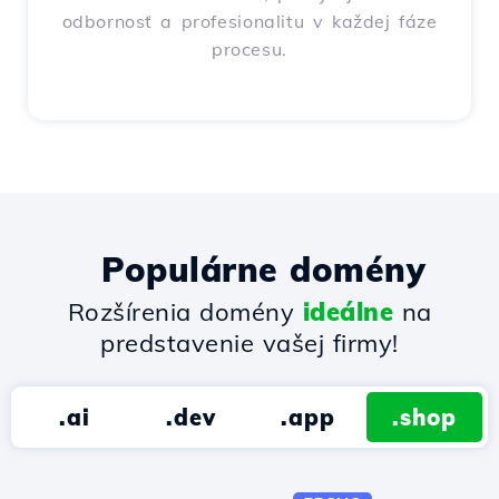
odbornosť a profesionalitu v každej fáze
procesu.
Populárne domény
Rozšírenia domény
ideálne
na
predstavenie vašej firmy!
.ai
.dev
.app
.shop