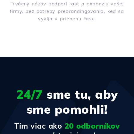
Trvácny názov podporí rast a expanziu vašej
firmy, bez potreby prebrandingovania, keď sa
vyvíja v priebehu času.
24/7
sme tu, aby
sme pomohli!
Tím viac ako
20 odborníkov