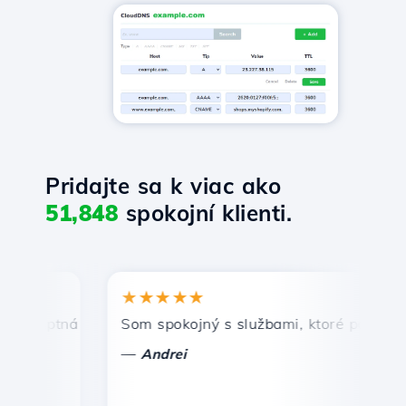
Pridajte sa k viac ako
51,848
spokojní klienti.
★★★★★
★
mptná a efektívna technická podpora.
Som spokojný s službami, ktoré ponúka Host
Gr
—
—
Andrei