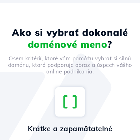
Ako si vybrať dokonalé
doménové meno
?
Osem kritérií, ktoré vám pomôžu vybrať si silnú
doménu, ktorá podporuje obraz a úspech vášho
online podnikania.
Krátke a zapamätateľné