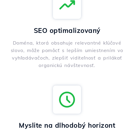
SEO optimalizovaný
Doména, ktorá obsahuje relevantné kľúčové
slovo, môže pomôcť s lepším umiestnením vo
vyhľadávačoch, zlepšiť viditeľnosť a prilákať
organickú návštevnosť.
Myslite na dlhodobý horizont