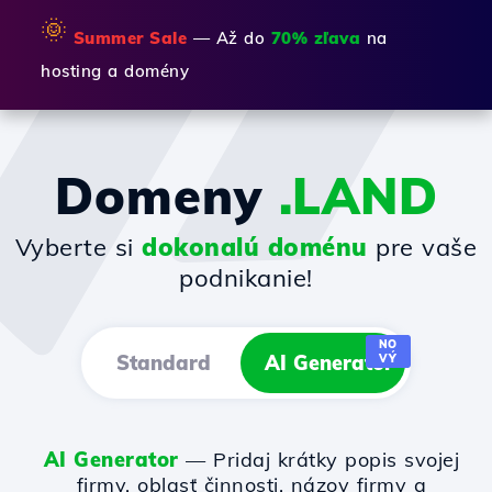
🌞
Summer Sale
— Až do
70% zľava
na
hosting a domény
Domeny
.LAND
Vyberte si
dokonalú doménu
pre vaše
podnikanie!
NO
Standard
AI Generator
VÝ
AI Generator
— Pridaj krátky popis svojej
firmy, oblasť činnosti, názov firmy a