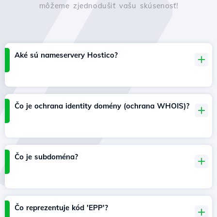
môžeme zjednodušiť vašu skúsenosť!
Aké sú nameservery Hostico?
Čo je ochrana identity domény (ochrana WHOIS)?
Čo je subdoména?
Čo reprezentuje kód 'EPP'?