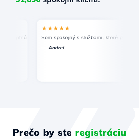
★★★★★
★
omptná a efektívna technická podpora.
Som spokojný s službami, ktoré ponúka Host
Gr
—
Andrei
Prečo by ste
registráciu