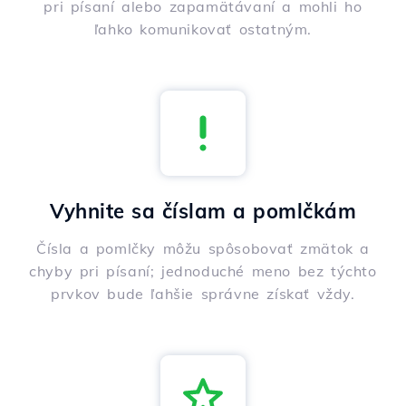
pri písaní alebo zapamätávaní a mohli ho
ľahko komunikovať ostatným.
Vyhnite sa číslam a pomlčkám
Čísla a pomlčky môžu spôsobovať zmätok a
chyby pri písaní; jednoduché meno bez týchto
prvkov bude ľahšie správne získať vždy.