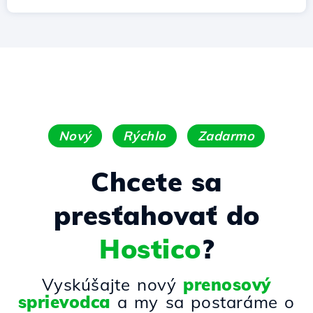
Nový
Rýchlo
Zadarmo
Chcete sa
presťahovať do
Hostico
?
Vyskúšajte nový
prenosový
sprievodca
a my sa postaráme o