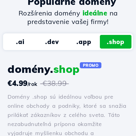
Populárne domény
Rozšírenia domény
ideálne
na
predstavenie vašej firmy!
.ai
.dev
.app
.shop
domény.
shop
PROMO
€4.99
€38.99
/rok
Domény .shop sú ideálnou voľbou pre
online obchody a podniky, ktoré sa snažia
prilákať zákazníkov z celého sveta. Táto
nezabudnuteľná prípona okamžite
vyjadruje myšlienku obchodu a