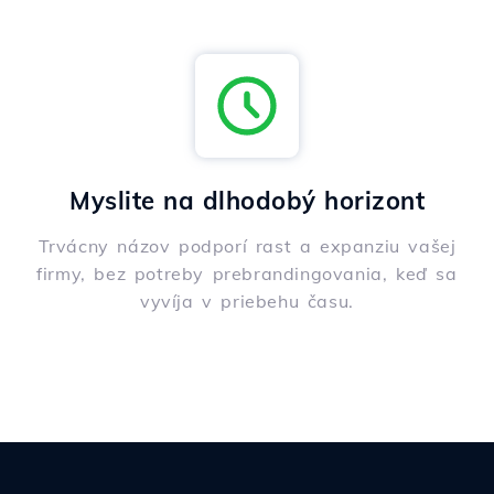
Myslite na dlhodobý horizont
Trvácny názov podporí rast a expanziu vašej
firmy, bez potreby prebrandingovania, keď sa
vyvíja v priebehu času.