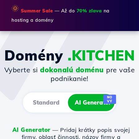
🌞
Summer Sale
— Až do
70% zľava
na
hosting a domény
Domény
.KITCHEN
Vyberte si
dokonalú doménu
pre vaše
podnikanie!
NO
Standard
AI Generator
VÝ
AI Generator
— Pridaj krátky popis svojej
firmy, oblasť činnosti, názov firmy a