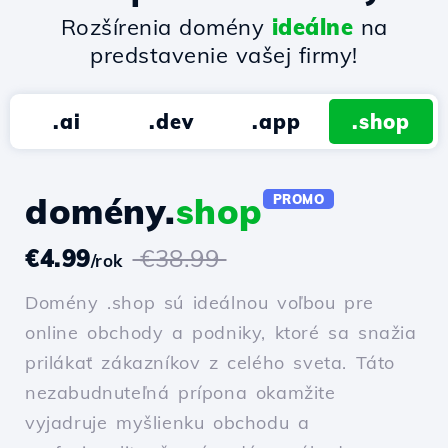
Rozšírenia domény
ideálne
na
predstavenie vašej firmy!
.ai
.dev
.app
.shop
domény.
shop
PROMO
€4.99
€38.99
/rok
Domény .shop sú ideálnou voľbou pre
online obchody a podniky, ktoré sa snažia
prilákať zákazníkov z celého sveta. Táto
nezabudnuteľná prípona okamžite
vyjadruje myšlienku obchodu a