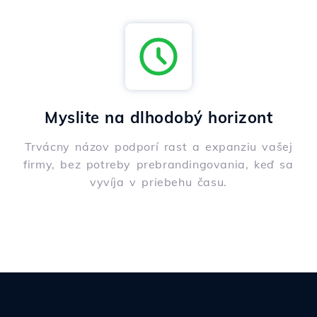
Myslite na dlhodobý horizont
Trvácny názov podporí rast a expanziu vašej
firmy, bez potreby prebrandingovania, keď sa
vyvíja v priebehu času.