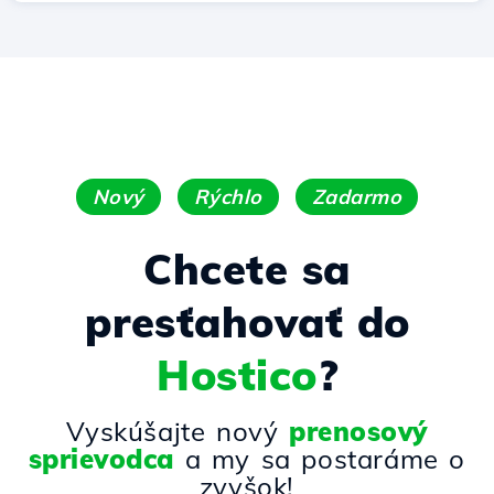
Nový
Rýchlo
Zadarmo
Chcete sa
presťahovať do
Hostico
?
Vyskúšajte nový
prenosový
sprievodca
a my sa postaráme o
zvyšok!