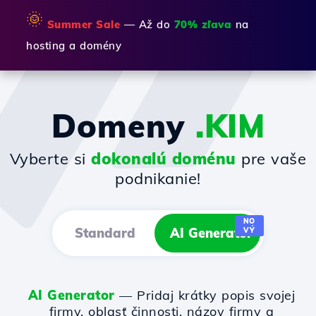
🌞
Summer Sale
— Až do
70% zľava
na
hosting a domény
Domeny
.KIM
Vyberte si
dokonalú doménu
pre vaše
podnikanie!
NO
Standard
AI Generator
VÝ
AI Generator
— Pridaj krátky popis svojej
firmy, oblasť činnosti, názov firmy a