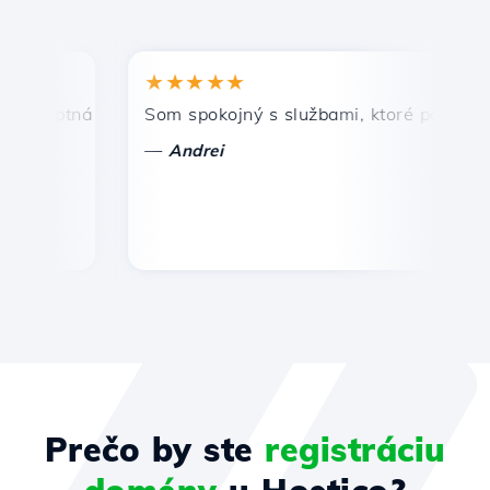
★★★★★
★
mptná a efektívna technická podpora.
Som spokojný s službami, ktoré ponúka Host
Gr
—
—
Andrei
Prečo by ste
registráciu