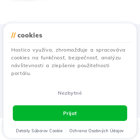
//
cookies
Stiahnuť aplikáciu
Hostico
Hostico využíva, zhromažďuje a spracováva
cookies na funkčnosť, bezpečnosť, analýzu
návštevnosti a zlepšenie použiteľnosti
portálu.
Nezbytné
Prijať
Domov
Detaily Súborov Cookie
Klient
Košík
Ochrana Osobných Údajov
Chat
Menu