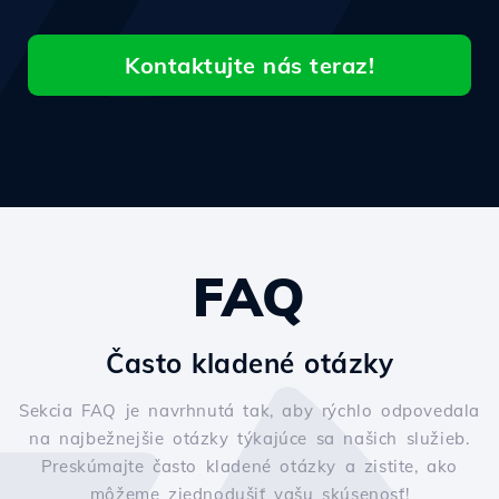
Kontaktujte nás teraz!
FAQ
Často kladené otázky
Sekcia FAQ je navrhnutá tak, aby rýchlo odpovedala
na najbežnejšie otázky týkajúce sa našich služieb.
Preskúmajte často kladené otázky a zistite, ako
môžeme zjednodušiť vašu skúsenosť!