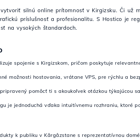
ú vytvoriť silnú online prítomnosť v Kirgizsku. Či u
fickú príslušnosť a profesionalitu. S Hostico je reg
osť na vysokých štandardoch.
o
lizuje spojenie s Kirgizskom, pričom poskytuje relevan
nné možnosti hostovania, vrátane VPS, pre rýchlu a be
 pripravený pomôcť ti s akoukoľvek otázkou týkajúcou sa
gu je jednoduchá vďaka intuitívnemu rozhraniu, ktoré p
odukty k publiku v Kârgâzstane s reprezentatívnou domé