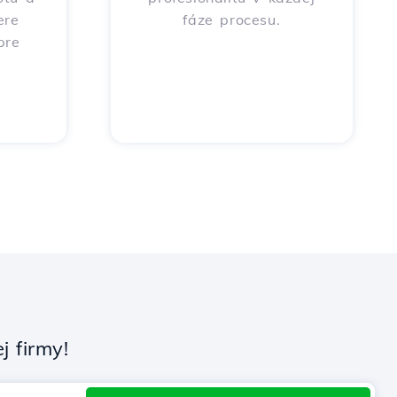
ere
fáze procesu.
pre
 firmy!