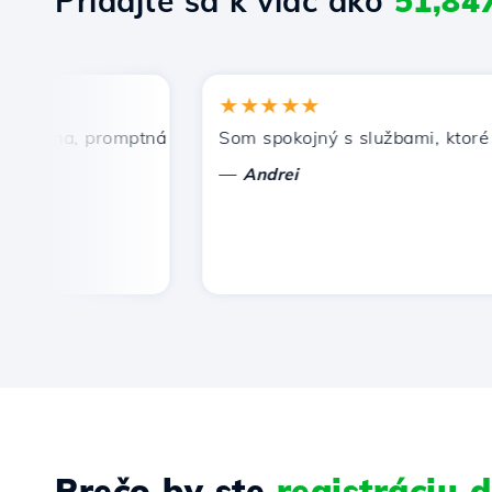
Pridajte sa k viac ako
51,84
★★★★★
cena, promptná a efektívna technická podpora.
Som spokojný s službami, ktoré pon
—
Andrei
Prečo by ste
registráciu