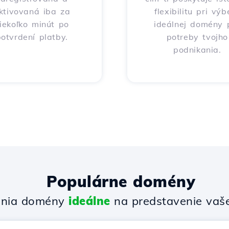
ktivovaná iba za
flexibilitu pri výb
iekoľko minút po
ideálnej domény 
otvrdení platby.
potreby tvojho
podnikania.
Populárne domény
enia domény
ideálne
na predstavenie vašej