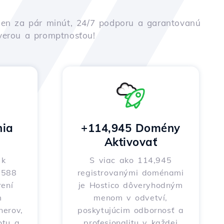
iu len za pár minút, 24/7 podporu a garantovanú
ôverou a promptnosťou!
nia
+114,945 Domény
Aktivovať
 k
S viac ako 114,945
o 588
registrovanými doménami
ení
je Hostico dôveryhodným
m
menom v odvetví,
nerov,
poskytujúcim odbornosť a
otu a
profesionalitu v každej