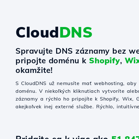
Cloud
DNS
Spravujte DNS záznamy bez we
pripojte doménu k
Shopify
,
Wi
okamžite!
S CloudDNS už nemusíte mať webhosting, aby s
doménu. V niekoľkých kliknutiach vytvoríte ale
záznamy a rýchlo ho pripojíte k Shopify, Wix,
akejkoľvek inej externé službe. Rýchlo, intuitívn