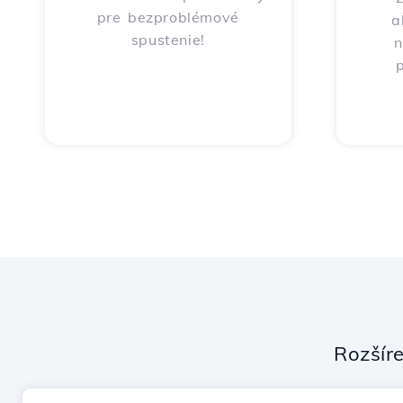
pre bezproblémové
a
spustenie!
n
p
Rozšír