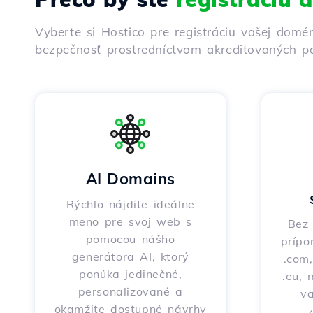
Vyberte si Hostico pre registráciu vašej domé
bezpečnosť prostredníctvom akreditovaných pa
AI Domains
Rýchlo nájdite ideálne
meno pre svoj web s
Bez 
pomocou nášho
prípo
generátora AI, ktorý
.com,
ponúka jedinečné,
.eu, 
personalizované a
v
okamžite dostupné návrhy