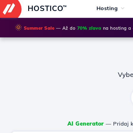
HOSTICO
™
Hosting
🌞
Summer Sale
— Až do
70% zľava
na hosting a
Vybe
AI Generator
— Pridaj k