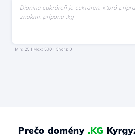
Min: 25 | Max: 500 | Chars:
0
Prečo domény
.KG
Kyrgy