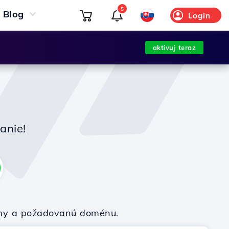
5
Blog
Login
aktivuj teraz
anie!
firmy a požadovanú doménu.