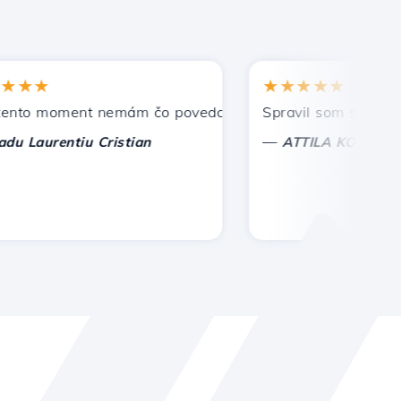
★
★★★★★
 moment nemám čo povedať, len oceniť. S osobitnou úctou
Spravil som správnu voľ
—
aurentiu Cristian
ATTILA KOLES