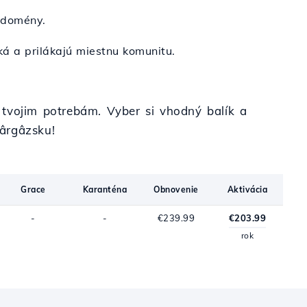
 domény.
iká a prilákajú miestnu komunitu.
 tvojim potrebám. Vyber si vhodný balík a
Kârgâzsku!
Grace
Karanténa
Obnovenie
Aktivácia
-
-
€239.99
€203.99
rok