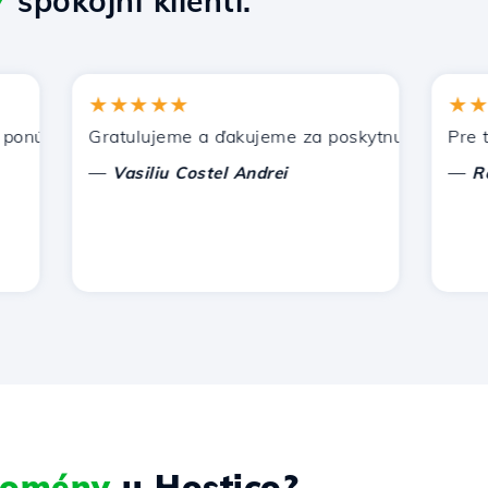
7
spokojní klienti.
★★★★★
★★★★
úka Hostico. Odporučil som vás iným známym.
Gratulujeme a ďakujeme za poskytnutú podporu!
Pre tento
—
—
Vasiliu Costel Andrei
Radu L
 domény
u Hostico?