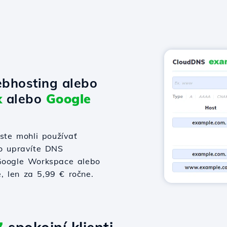
bhosting alebo
x
alebo
Google
te mohli používať
bo upravíte DNS
 Google Workspace alebo
e, len za 5,99 € ročne.