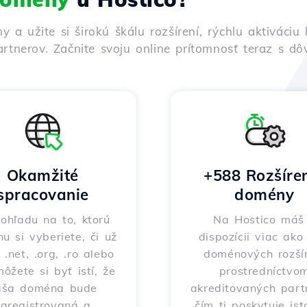
ny a užite si širokú škálu rozšírení, rýchlu aktivác
rtnerov. Začnite svoju online prítomnosť teraz s d
Okamžité
+588 Rozšíre
spracovanie
domény
ohľadu na to, ktorú
Na Hostico máš
nu si vyberiete, či už
dispozícii viac ak
 .net, .org, .ro alebo
doménových rozšír
môžete si byť istí, že
prostredníctvo
aša doména bude
akreditovaných part
zaregistrovaná a
čím ti poskytuje ist