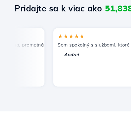
Pridajte sa k viac ako
51,83
★★★★★
ena, promptná a efektívna technická podpora.
Som spokojný s službami, ktoré pon
—
Andrei