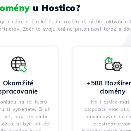
 domény
u Hostico?
ny a užite si širokú škálu rozšírení, rýchlu aktivác
rtnerov. Začnite svoju online prítomnosť teraz s d
Okamžité
+588 Rozšíre
spracovanie
domény
ohľadu na to, ktorú
Na Hostico máš
nu si vyberiete, či už
dispozícii viac ak
 .net, .org, .ro alebo
doménových rozšír
môžete si byť istí, že
prostredníctvo