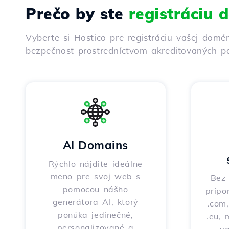
Prečo by ste
registráciu
Vyberte si Hostico pre registráciu vašej domé
bezpečnosť prostredníctvom akreditovaných pa
AI Domains
Rýchlo nájdite ideálne
meno pre svoj web s
Bez 
pomocou nášho
prípo
generátora AI, ktorý
.com,
ponúka jedinečné,
.eu, 
personalizované a