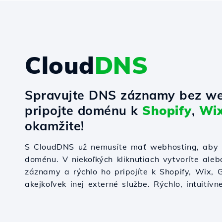
Cloud
DNS
Spravujte DNS záznamy bez we
pripojte doménu k
Shopify
,
Wi
okamžite!
S CloudDNS už nemusíte mať webhosting, aby s
doménu. V niekoľkých kliknutiach vytvoríte ale
záznamy a rýchlo ho pripojíte k Shopify, Wix,
akejkoľvek inej externé službe. Rýchlo, intuitívn