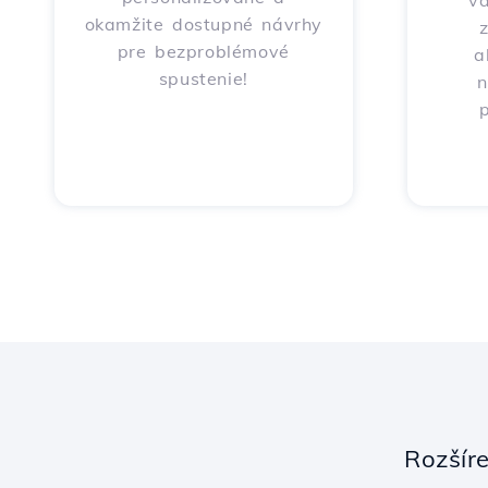
v
okamžite dostupné návrhy
pre bezproblémové
a
spustenie!
n
p
Rozšír