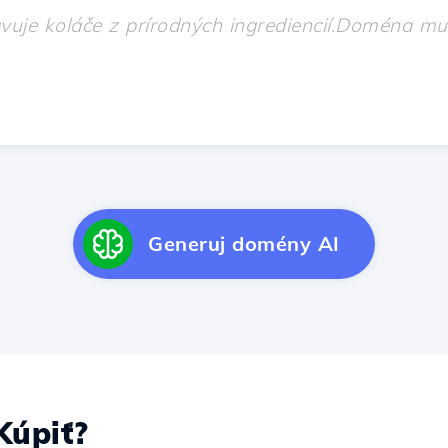
Generuj domény AI
úpiť?