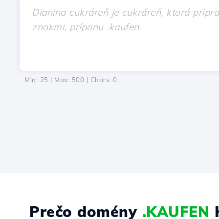
Min: 25 | Max: 500 | Chars:
0
Prečo domény
.KAUFEN
K