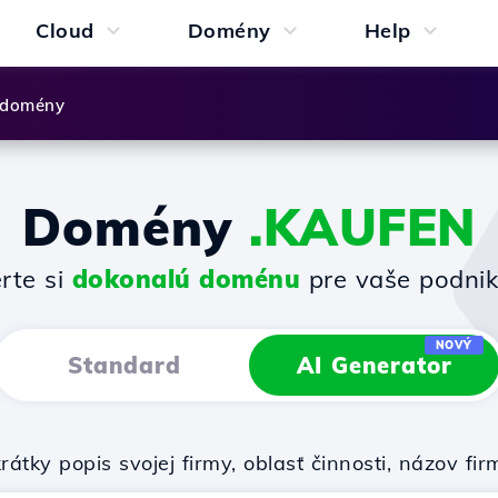
Cloud
Domény
Help
 domény
Domény
.KAUFEN
rte si
dokonalú doménu
pre vaše podnik
NOVÝ
Standard
AI Generator
rátky popis svojej firmy, oblasť činnosti, názov 