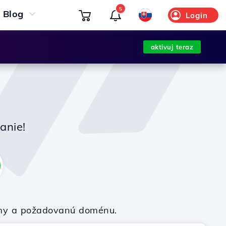
5
Blog
Login
aktivuj teraz
anie!
firmy a požadovanú doménu.