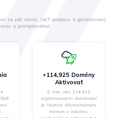
iu len za pár minút, 24/7 podporu a garantovanú
ôverou a promptnosťou!
nia
+114,925 Domény
Aktivovať
 k
S viac ako 114,925
o 588
registrovanými doménami
ení
je Hostico dôveryhodným
m
menom v odvetví,