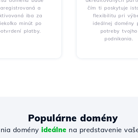
aša doména bude
akreditovaných part
zaregistrovaná a
čím ti poskytuje ist
ktivovaná iba za
flexibilitu pri výb
iekoľko minút po
ideálnej domény 
otvrdení platby.
potreby tvojho
podnikania.
Populárne domény
enia domény
ideálne
na predstavenie vašej