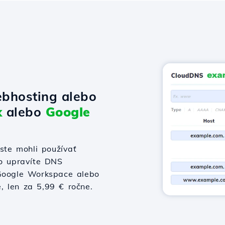
bhosting alebo
x
alebo
Google
te mohli používať
bo upravíte DNS
 Google Workspace alebo
e, len za 5,99 € ročne.