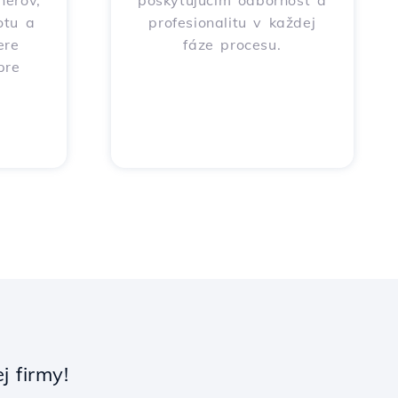
nerov,
poskytujúcim odbornosť a
otu a
profesionalitu v každej
ere
fáze procesu.
pre
 firmy!