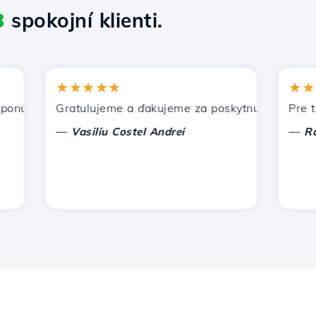
8
spokojní klienti.
★★★★★
★★★★
úka Hostico. Odporučil som vás iným známym.
Gratulujeme a ďakujeme za poskytnutú podporu!
Pre tento
—
—
Vasiliu Costel Andrei
Radu La