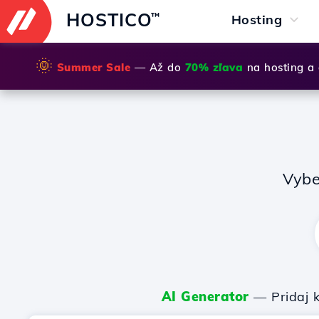
HOSTICO
™
Hosting
🌞
Summer Sale
— Až do
70% zľava
na hosting a
Vybe
AI Generator
— Pridaj k