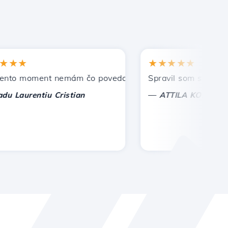
★
★★★★★
 moment nemám čo povedať, len oceniť. S osobitnou úctou,
Spravil som správnu voľb
—
urentiu Cristian
ATTILA KOLES