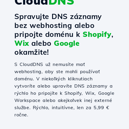
Cloud
DNS
Spravujte DNS záznamy
bez webhosting alebo
pripojte doménu k
Shopify
,
Wix
alebo
Google
okamžite!
S CloudDNS už nemusíte mať
webhosting, aby ste mohli používať
doménu. V niekoľkých kliknutiach
vytvoríte alebo upravíte DNS záznamy a
rýchlo ho pripojíte k Shopify, Wix, Google
Workspace alebo akejkoľvek inej externé
službe. Rýchlo, intuitívne, len za 5,99 €
ročne.