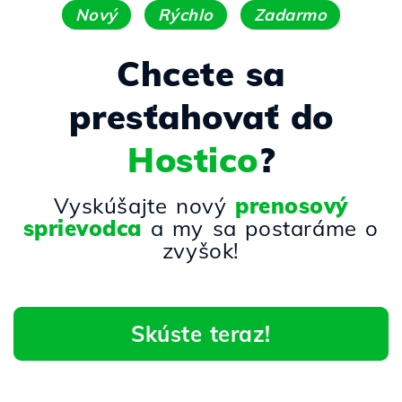
Nový
Rýchlo
Zadarmo
Chcete sa
presťahovať do
Hostico
?
Vyskúšajte nový
prenosový
sprievodca
a my sa postaráme o
zvyšok!
Skúste teraz!