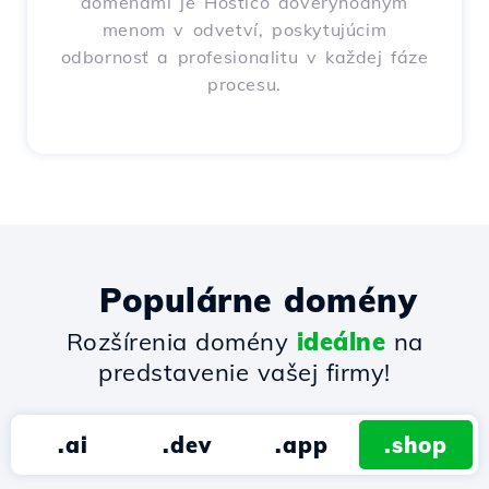
doménami je Hostico dôveryhodným
menom v odvetví, poskytujúcim
odbornosť a profesionalitu v každej fáze
procesu.
Populárne domény
Rozšírenia domény
ideálne
na
predstavenie vašej firmy!
.ai
.dev
.app
.shop