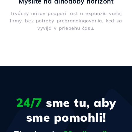
Myslite na dlhodobý horizont
Trvácny názov podporí rast a expanziu vašej
firmy, bez potreby prebrandingovania, keď sa
vyvíja v priebehu času.
24/7
sme tu, aby
sme pomohli!