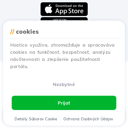
//
cookies
Hostico využíva, zhromažďuje a spracováva
cookies na funkčnosť, bezpečnosť, analýzu
návštevnosti a zlepšenie použiteľnosti
portálu.
Nezbytné
Prijať
Domov
Detaily Súborov Cookie
Klient
Košík
Ochrana Osobných Údajov
Chat
Menu