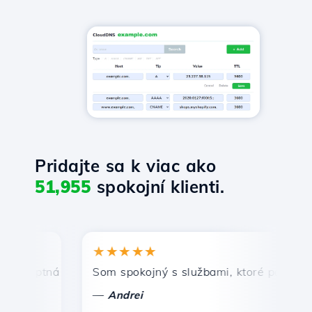
Pridajte sa k viac ako
51,955
spokojní klienti.
★★★★★
★
mptná a efektívna technická podpora.
Som spokojný s službami, ktoré ponúka Host
Gr
—
—
Andrei