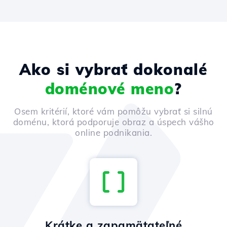
Ako si vybrať dokonalé
doménové meno
?
Osem kritérií, ktoré vám pomôžu vybrať si silnú
doménu, ktorá podporuje obraz a úspech vášho
online podnikania.
Krátke a zapamätateľné