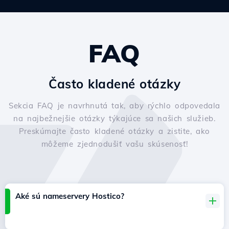
FAQ
Často kladené otázky
Sekcia FAQ je navrhnutá tak, aby rýchlo odpovedala
na najbežnejšie otázky týkajúce sa našich služieb.
Preskúmajte často kladené otázky a zistite, ako
môžeme zjednodušiť vašu skúsenosť!
Aké sú nameservery Hostico?