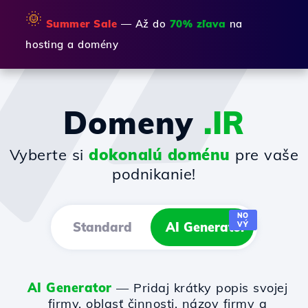
🌞
Summer Sale
— Až do
70% zľava
na
hosting a domény
Domeny
.IR
Vyberte si
dokonalú doménu
pre vaše
podnikanie!
NO
Standard
AI Generator
VÝ
AI Generator
— Pridaj krátky popis svojej
firmy, oblasť činnosti, názov firmy a