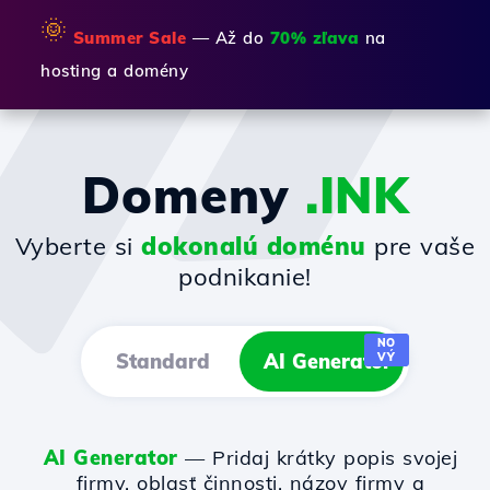
🌞
Summer Sale
— Až do
70% zľava
na
hosting a domény
Domeny
.INK
Vyberte si
dokonalú doménu
pre vaše
podnikanie!
NO
Standard
AI Generator
VÝ
AI Generator
— Pridaj krátky popis svojej
firmy, oblasť činnosti, názov firmy a