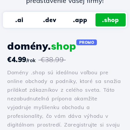
predstavenie vašej firmy!
.ai
.dev
.app
.shop
domény.
shop
PROMO
€4.99
€38.99
/rok
Domény .shop sú ideálnou voľbou pre
online obchody a podniky, ktoré sa snažia
prilákať zákazníkov z celého sveta. Táto
nezabudnuteľná prípona okamžite
vyjadruje myšlienku obchodu a
profesionality, čo vám dáva výhodu v
digitálnom prostredí. Zaregistrujte si svoju