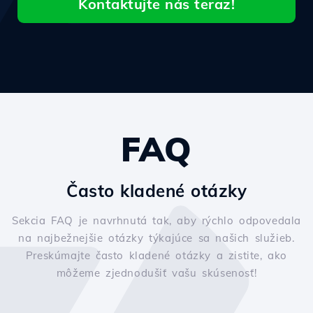
Kontaktujte nás teraz!
FAQ
Často kladené otázky
Sekcia FAQ je navrhnutá tak, aby rýchlo odpovedala
na najbežnejšie otázky týkajúce sa našich služieb.
Preskúmajte často kladené otázky a zistite, ako
môžeme zjednodušiť vašu skúsenosť!