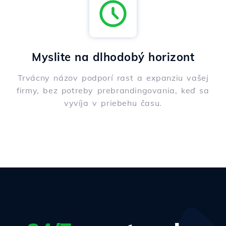
Myslite na dlhodobý horizont
Trvácny názov podporí rast a expanziu vašej
firmy, bez potreby prebrandingovania, keď sa
vyvíja v priebehu času.