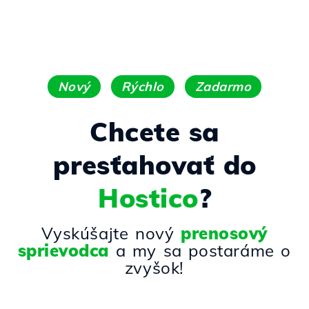
Nový
Rýchlo
Zadarmo
Chcete sa
presťahovať do
Hostico
?
Vyskúšajte nový
prenosový
sprievodca
a my sa postaráme o
zvyšok!