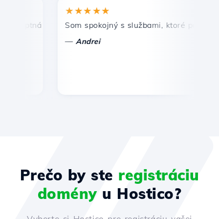
★★★★★
★
mptná a efektívna technická podpora.
Som spokojný s službami, ktoré ponúka Host
Gr
—
—
Andrei
Prečo by ste
registráciu
domény
u Hostico?
Vyberte si Hostico pre registráciu vašej