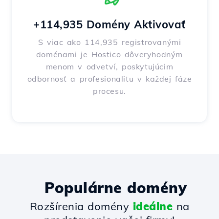
+114,935 Domény Aktivovať
S viac ako 114,935 registrovanými
doménami je Hostico dôveryhodným
menom v odvetví, poskytujúcim
odbornosť a profesionalitu v každej fáze
procesu.
Populárne domény
Rozšírenia domény
ideálne
na