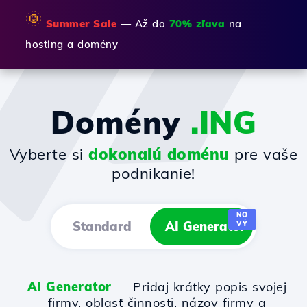
🌞
Summer Sale
— Až do
70% zľava
na
hosting a domény
Domény
.ING
Vyberte si
dokonalú doménu
pre vaše
podnikanie!
NO
Standard
AI Generator
VÝ
AI Generator
— Pridaj krátky popis svojej
firmy, oblasť činnosti, názov firmy a