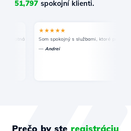
51,797
spokojní klienti.
★★★★★
★
mptná a efektívna technická podpora.
Som spokojný s službami, ktoré ponúka Host
Gr
—
—
Andrei
Prečo by ste
registráciu