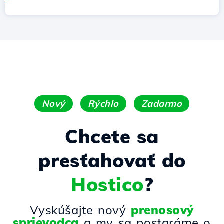
Nový
Rýchlo
Zadarmo
Chcete sa
presťahovať do
Hostico
?
Vyskúšajte nový
prenosový
sprievodca
a my sa postaráme o