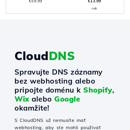
€59.99
€13.99
rok
Cloud
DNS
Spravujte DNS záznamy
bez webhosting alebo
pripojte doménu k
Shopify
,
Wix
alebo
Google
okamžite!
S CloudDNS už nemusíte mať
webhosting, aby ste mohli používať