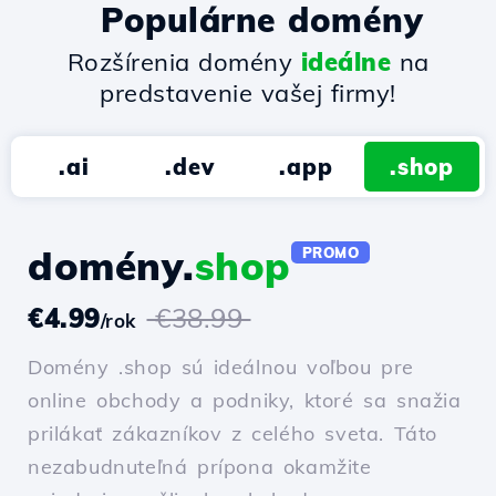
Populárne domény
Rozšírenia domény
ideálne
na
predstavenie vašej firmy!
.ai
.dev
.app
.shop
domény.
shop
PROMO
€4.99
€38.99
/rok
Domény .shop sú ideálnou voľbou pre
online obchody a podniky, ktoré sa snažia
prilákať zákazníkov z celého sveta. Táto
nezabudnuteľná prípona okamžite