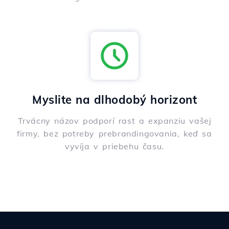
Myslite na dlhodobý horizont
Trvácny názov podporí rast a expanziu vašej
firmy, bez potreby prebrandingovania, keď sa
vyvíja v priebehu času.