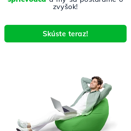
zvyšok!
Skúste teraz!