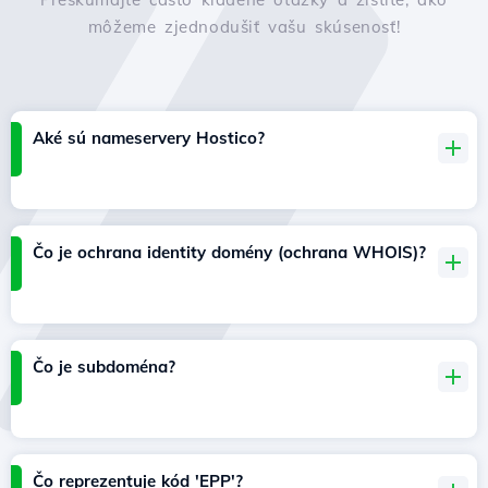
môžeme zjednodušiť vašu skúsenosť!
Aké sú nameservery Hostico?
Čo je ochrana identity domény (ochrana WHOIS)?
Čo je subdoména?
Čo reprezentuje kód 'EPP'?