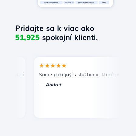
Pridajte sa k viac ako
51,925
spokojní klienti.
★★★★★
★
mptná a efektívna technická podpora.
Som spokojný s službami, ktoré ponúka Hosti
Gra
—
—
Andrei
V