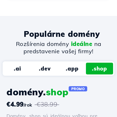
Populárne domény
Rozšírenia domény
ideálne
na
predstavenie vašej firmy!
.ai
.dev
.app
.shop
domény.
shop
PROMO
€4.99
€38.99
/rok
Domény .shop sú ideálnou voľbou pre