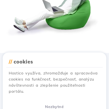
//
cookies
Stiahnuť aplikáciu
Hostico
Hostico využíva, zhromažďuje a spracováva
cookies na funkčnosť, bezpečnosť, analýzu
návštevnosti a zlepšenie použiteľnosti
portálu.
Nezbytné