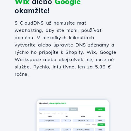
Wix
alebo
Google
okamžite!
S CloudDNS už nemusíte mať
webhosting, aby ste mohli používať
doménu. V niekoľkých kliknutiach
vytvoríte alebo upravíte DNS záznamy a
rýchlo ho pripojíte k Shopify, Wix, Google
Workspace alebo akejkoľvek inej externé
službe. Rýchlo, intuitívne, len za 5,99 €
ročne.