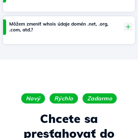
Môžem zmeniť whois údaje domén .net, .org,
.com, atď.?
Nový
Rýchlo
Zadarmo
Chcete sa
presťahovať do