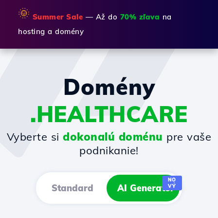
🌞
Summer Sale
— Až do
70% zľava
na
hosting a domény
Domény
.HEALTHCARE
Vyberte si
dokonalú doménu
pre vaše
podnikanie!
NO
Standard
AI Generator
VÝ