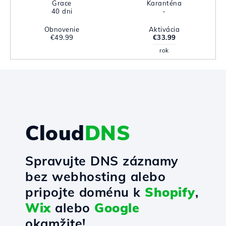
Grace
Karanténa
40 dni
-
Obnovenie
Aktivácia
€49.99
€33.99
rok
Cloud
DNS
Spravujte DNS záznamy
bez webhosting alebo
pripojte doménu k
Shopify
,
Wix
alebo
Google
okamžite!