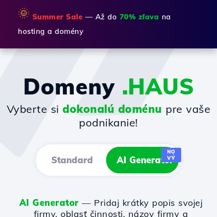
🌞
Summer Sale
— Až do
70% zľava
na
hosting a domény
Domeny
.HAUS
Vyberte si
dokonalú doménu
pre vaše
podnikanie!
NO
Standard
AI Generator
VÝ
AI Generator
— Pridaj krátky popis svojej
firmy, oblasť činnosti, názov firmy a