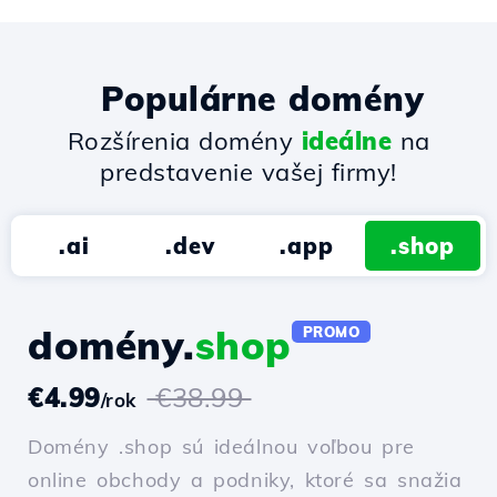
Populárne domény
Rozšírenia domény
ideálne
na
predstavenie vašej firmy!
.ai
.dev
.app
.shop
domény.
shop
PROMO
€4.99
€38.99
/rok
Domény .shop sú ideálnou voľbou pre
online obchody a podniky, ktoré sa snažia