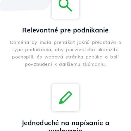
Relevantné pre podnikanie
Doména by mala prenášať jasnú predstavu o
type podnikania, aby používatelia okamžite
pochopili, čo webová stránka ponúka a boli
povzbudení k ďalšiemu skúmaniu.
Jednoduché na napísanie a