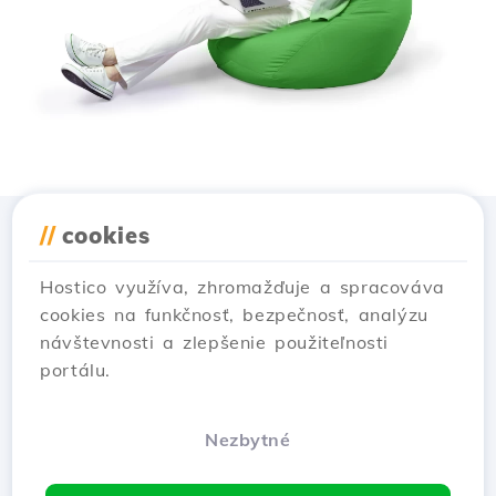
//
cookies
Stiahnuť aplikáciu
Hostico
Hostico využíva, zhromažďuje a spracováva
cookies na funkčnosť, bezpečnosť, analýzu
návštevnosti a zlepšenie použiteľnosti
portálu.
Nezbytné