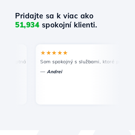
Pridajte sa k viac ako
51,934
spokojní klienti.
★★★★★
★
mptná a efektívna technická podpora.
Som spokojný s službami, ktoré ponúka Host
Gr
—
—
Andrei