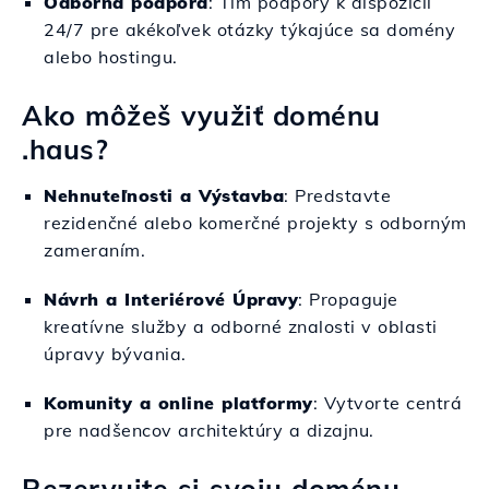
Odborná podpora
: Tím podpory k dispozícii
24/7 pre akékoľvek otázky týkajúce sa domény
alebo hostingu.
Ako môžeš využiť doménu
.haus?
Nehnuteľnosti a Výstavba
: Predstavte
rezidenčné alebo komerčné projekty s odborným
zameraním.
Návrh a Interiérové Úpravy
: Propaguje
kreatívne služby a odborné znalosti v oblasti
úpravy bývania.
Komunity a online platformy
: Vytvorte centrá
pre nadšencov architektúry a dizajnu.
Rezervujte si svoju doménu