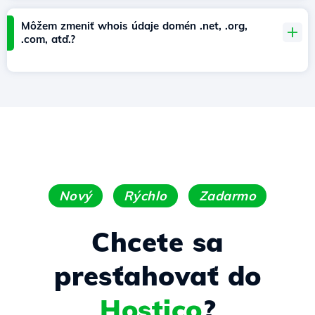
Môžem zmeniť whois údaje domén .net, .org,
.com, atď.?
Nový
Rýchlo
Zadarmo
Chcete sa
presťahovať do
Hostico
?