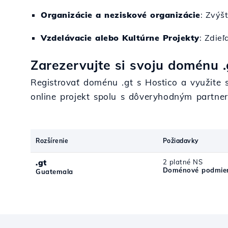
Organizácie a neziskové organizácie
: Zvýš
Vzdelávacie alebo Kultúrne Projekty
: Zdieľ
Zarezervujte si svoju doménu .
Registrovať doménu .gt s Hostico a využite s
online projekt spolu s dôveryhodným partn
Rozšírenie
Požiadavky
.gt
2 platné NS
Doménové podmien
Guatemala