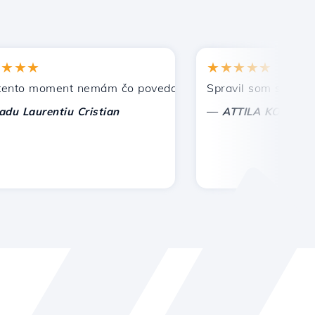
★
★★★★★
 moment nemám čo povedať, len oceniť. S osobitnou úctou
Spravil som správnu voľ
—
aurentiu Cristian
ATTILA KOLES