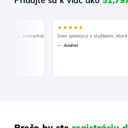
Pridajte sa k viac ako
51,79
★★★★★
cena, promptná a efektívna technická podpora.
Som spokojný s službami, ktoré pon
—
Andrei
Prečo by ste
registráciu