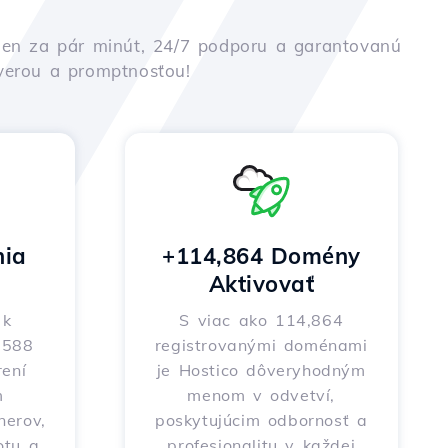
iu len za pár minút, 24/7 podporu a garantovanú
ôverou a promptnosťou!
nia
+114,864 Domény
Aktivovať
 k
S viac ako 114,864
o 588
registrovanými doménami
ení
je Hostico dôveryhodným
m
menom v odvetví,
nerov,
poskytujúcim odbornosť a
otu a
profesionalitu v každej