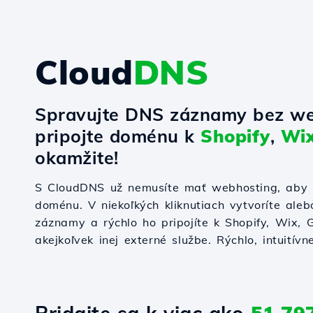
Cloud
DNS
Spravujte DNS záznamy bez we
pripojte doménu k
Shopify
,
Wi
okamžite!
S CloudDNS už nemusíte mať webhosting, aby s
doménu. V niekoľkých kliknutiach vytvoríte ale
záznamy a rýchlo ho pripojíte k Shopify, Wix,
akejkoľvek inej externé službe. Rýchlo, intuitívn