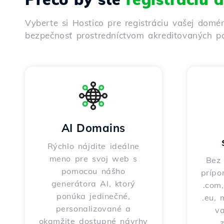
Vyberte si Hostico pre registráciu vašej domé
bezpečnosť prostredníctvom akreditovaných pa
AI Domains
Rýchlo nájdite ideálne
meno pre svoj web s
Bez 
pomocou nášho
prípo
generátora AI, ktorý
.com,
ponúka jedinečné,
.eu, 
personalizované a
v
okamžite dostupné návrhy