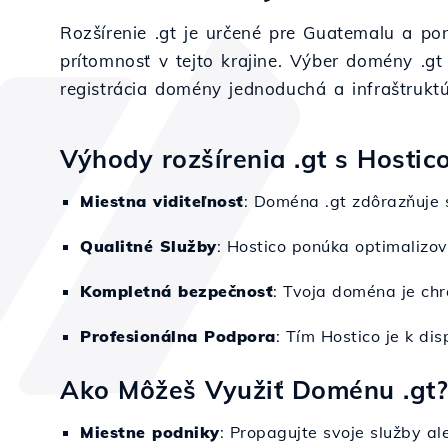
Rozšírenie .gt je určené pre Guatemalu a ponú
prítomnosť v tejto krajine. Výber domény .g
registrácia domény jednoduchá a infraštrukt
Výhody rozšírenia .gt s Hostic
Miestna viditeľnosť
: Doména .gt zdôrazňuje 
Qualitné Služby
: Hostico ponúka optimalizo
Kompletná bezpečnosť
: Tvoja doména je chr
Profesionálna Podpora
: Tím Hostico je k di
Ako Môžeš Využiť Doménu .gt?
Miestne podniky
: Propagujte svoje služby 