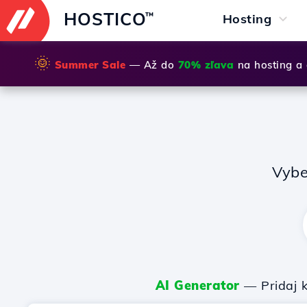
HOSTICO
™
Hosting
🌞
Summer Sale
— Až do
70% zľava
na hosting a
Vybe
AI Generator
— Pridaj k