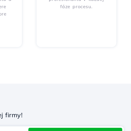
ere
fáze procesu.
pre
 firmy!