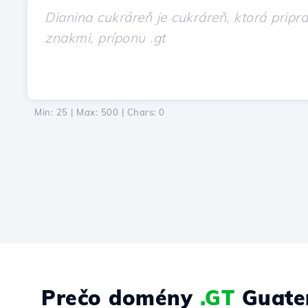
Min: 25 | Max: 500 | Chars:
0
Prečo domény
.GT
Guate