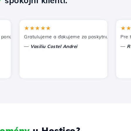
7
spokojní klienti.
★★★★★
★★★★
úka Hostico. Odporučil som vás iným známym.
Gratulujeme a ďakujeme za poskytnutú podporu!
Pre tento
—
—
Vasiliu Costel Andrei
Radu L
 domény
u Hostico?