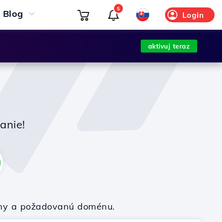
5
Blog
Login
aktivuj teraz
anie!
firmy a požadovanú doménu.