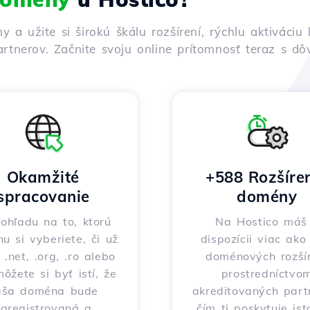
ny a užite si širokú škálu rozšírení, rýchlu aktivác
rtnerov. Začnite svoju online prítomnosť teraz s d
Okamžité
+588 Rozšíre
spracovanie
domény
ohľadu na to, ktorú
Na Hostico máš
nu si vyberiete, či už
dispozícii viac ak
 .net, .org, .ro alebo
doménových rozšír
môžete si byť istí, že
prostredníctvo
aša doména bude
akreditovaných part
zaregistrovaná a
čím ti poskytuje ist