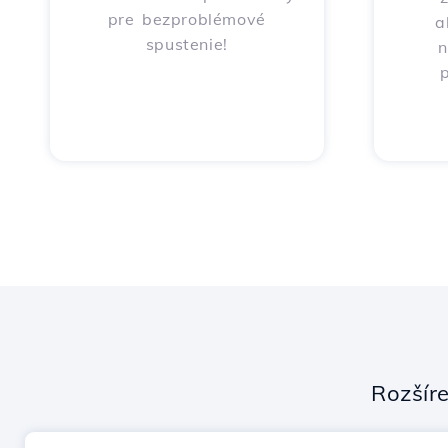
pre bezproblémové
a
spustenie!
n
p
Rozšír