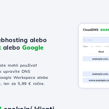
bhosting alebo
x
alebo
Google
te mohli používať
bo upravíte DNS
 Google Workspace alebo
e, len za 5,99 € ročne.