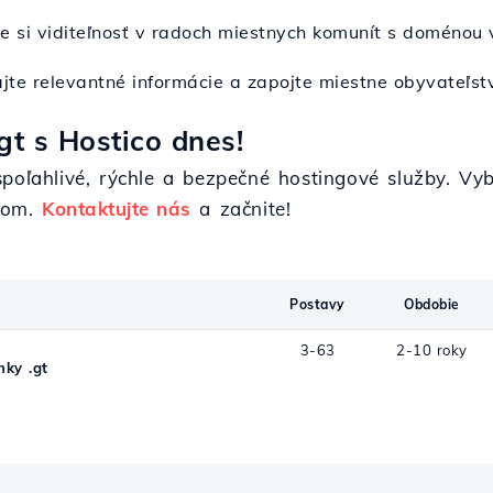
te si viditeľnosť v radoch miestnych komunít s doménou
ajte relevantné informácie a zapojte miestne obyvateľstv
gt s Hostico dnes!
poľahlivé, rýchle a bezpečné hostingové služby. Vybe
erom.
Kontaktujte nás
a začnite!
Postavy
Obdobie
3-63
2-10 roky
ky .gt