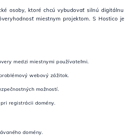
cké osoby, ktoré chcú vybudovať silnú digitálnu
dôveryhodnosť miestnym projektom. S Hostico je
ôvery medzi miestnymi používateľmi.
zproblémový webový zážitok.
bezpečnostných možností.
pri registrácii domény.
znávaného domény.