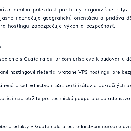
ka ideálnu príležitosť pre firmy, organizácie a fyzi
t jasne naznačuje geografickú orientáciu a pridáva 
úra hostingu zabezpečuje výkon a bezpečnosť.
o
spojenie s Guatemalou, pričom prispieva k budovaniu d
vané hostingové riešenia, vrátane VPS hostingu, pre be
ánená prostredníctvom SSL certifikátov a pokročilých 
spozícii nepretržite pre technickú podporu a poradenstvo 
alebo produkty v Guatemale prostredníctvom národne u