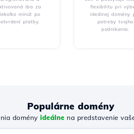
ktivovaná iba za
flexibilitu pri výb
iekoľko minút po
ideálnej domény 
otvrdení platby.
potreby tvojho
podnikania.
Populárne domény
enia domény
ideálne
na predstavenie vašej