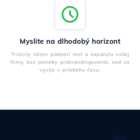
Myslite na dlhodobý horizont
Trvácny názov podporí rast a expanziu vašej
firmy, bez potreby prebrandingovania, keď sa
vyvíja v priebehu času.