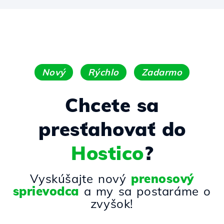
Nový
Rýchlo
Zadarmo
Chcete sa
presťahovať do
Hostico
?
Vyskúšajte nový
prenosový
sprievodca
a my sa postaráme o
zvyšok!