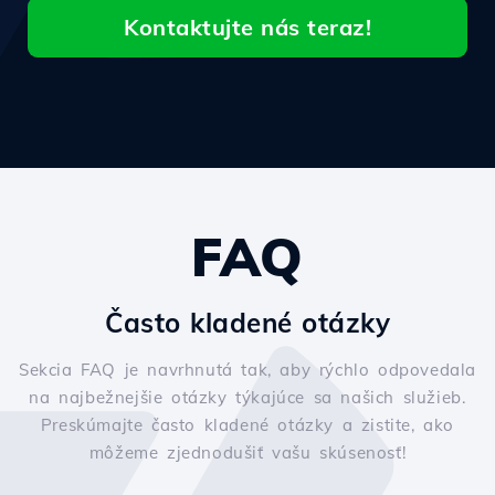
Kontaktujte nás teraz!
FAQ
Často kladené otázky
Sekcia FAQ je navrhnutá tak, aby rýchlo odpovedala
na najbežnejšie otázky týkajúce sa našich služieb.
Preskúmajte často kladené otázky a zistite, ako
môžeme zjednodušiť vašu skúsenosť!