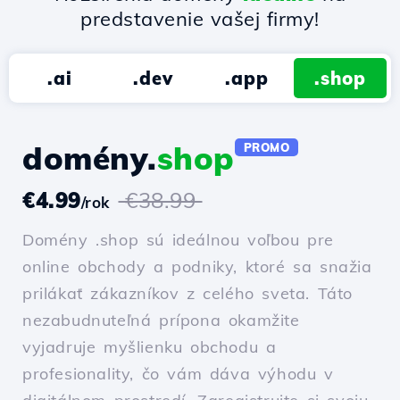
predstavenie vašej firmy!
.ai
.dev
.app
.shop
domény.
shop
PROMO
€4.99
€38.99
/rok
Domény .shop sú ideálnou voľbou pre
online obchody a podniky, ktoré sa snažia
prilákať zákazníkov z celého sveta. Táto
nezabudnuteľná prípona okamžite
vyjadruje myšlienku obchodu a
profesionality, čo vám dáva výhodu v