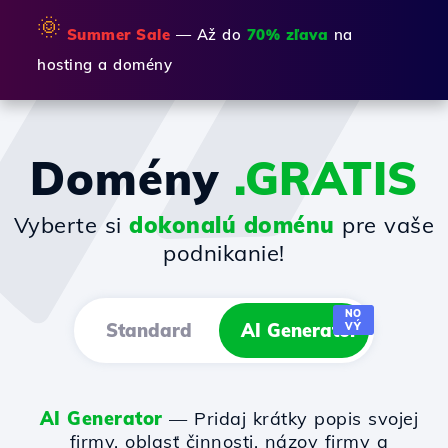
🌞
Summer Sale
— Až do
70% zľava
na
hosting a domény
Domény
.GRATIS
Vyberte si
dokonalú doménu
pre vaše
podnikanie!
NO
Standard
AI Generator
VÝ
AI Generator
— Pridaj krátky popis svojej
firmy, oblasť činnosti, názov firmy a