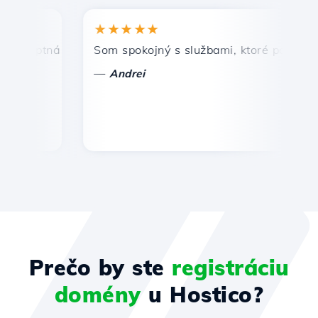
★★★★★
★
mptná a efektívna technická podpora.
Som spokojný s službami, ktoré ponúka Host
Gr
—
—
Andrei
Prečo by ste
registráciu
domény
u Hostico?