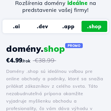
Rozšírenia domény
ideálne
na
predstavenie vašej firmy!
.ai
.dev
.app
.shop
domény.
shop
PROMO
€4.99
€38.99
/rok
Domény .shop sú ideálnou voľbou pre
online obchody a podniky, ktoré sa snažia
prilákať zákazníkov z celého sveta. Táto
nezabudnuteľná prípona okamžite
vyjadruje myšlienku obchodu a
profesionality, čo vám dáva výhodu v