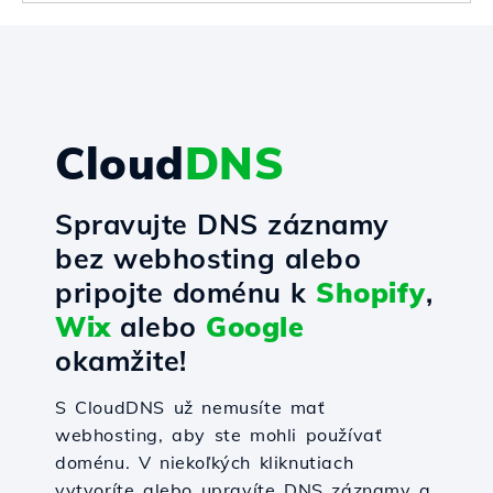
Cloud
DNS
Spravujte DNS záznamy
bez webhosting alebo
pripojte doménu k
Shopify
,
Wix
alebo
Google
okamžite!
S CloudDNS už nemusíte mať
webhosting, aby ste mohli používať
doménu. V niekoľkých kliknutiach
vytvoríte alebo upravíte DNS záznamy a