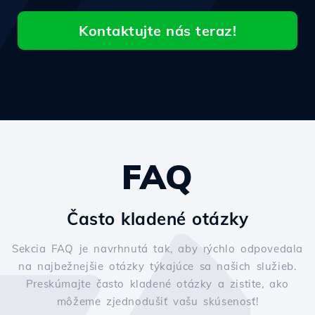
Kontaktujte nás teraz!
FAQ
Často kladené otázky
Sekcia FAQ je navrhnutá tak, aby rýchlo odpovedala
na najbežnejšie otázky týkajúce sa našich služieb.
Preskúmajte často kladené otázky a zistite, ako
môžeme zjednodušiť vašu skúsenosť!