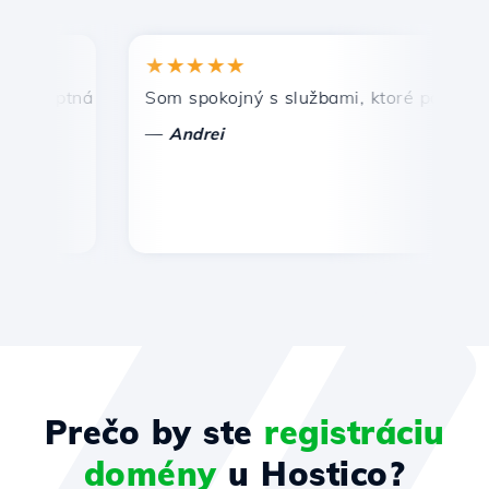
★★★★★
★
mptná a efektívna technická podpora.
Som spokojný s službami, ktoré ponúka Host
Gr
—
—
Andrei
Prečo by ste
registráciu
domény
u Hostico?