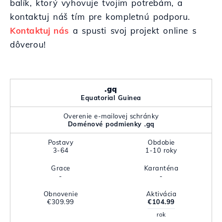
balík, ktorý vyhovuje tvojim potrebám, a
kontaktuj náš tím pre kompletnú podporu.
Kontaktuj nás
a spusti svoj projekt online s
dôverou!
.gq
Equatorial Guinea
Overenie e-mailovej schránky
Doménové podmienky .gq
Postavy
Obdobie
3-64
1-10 roky
Grace
Karanténa
-
-
Obnovenie
Aktivácia
€309.99
€104.99
rok