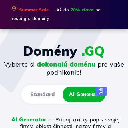
🌞
Summer Sale
— Až do
70% zľava
na
hosting a domény
Domény
.GQ
Vyberte si
dokonalú doménu
pre vaše
podnikanie!
NO
Standard
AI Generator
VÝ
AI Generator
— Pridaj krátky popis svojej
firmy, oblasť činnosti, názov firmy a