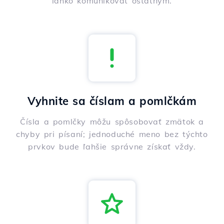
ľahko komunikovať ostatným.
Vyhnite sa číslam a pomlčkám
Čísla a pomlčky môžu spôsobovať zmätok a
chyby pri písaní; jednoduché meno bez týchto
prvkov bude ľahšie správne získať vždy.