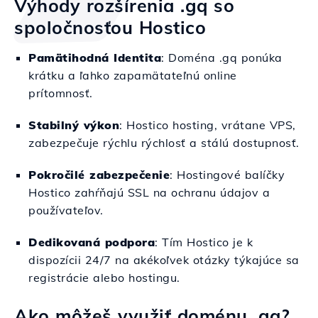
Výhody rozšírenia .gq so
spoločnosťou Hostico
Pamätihodná Identita
: Doména .gq ponúka
krátku a ľahko zapamätateľnú online
prítomnosť.
Stabilný výkon
: Hostico hosting, vrátane VPS,
zabezpečuje rýchlu rýchlosť a stálú dostupnosť.
Pokročilé zabezpečenie
: Hostingové balíčky
Hostico zahŕňajú SSL na ochranu údajov a
používateľov.
Dedikovaná podpora
: Tím Hostico je k
dispozícii 24/7 na akékoľvek otázky týkajúce sa
registrácie alebo hostingu.
Ako môžeš využiť doménu .gq?