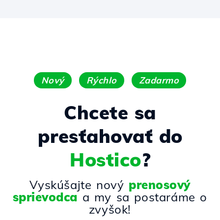
Nový
Rýchlo
Zadarmo
Chcete sa
presťahovať do
Hostico
?
Vyskúšajte nový
prenosový
sprievodca
a my sa postaráme o
zvyšok!