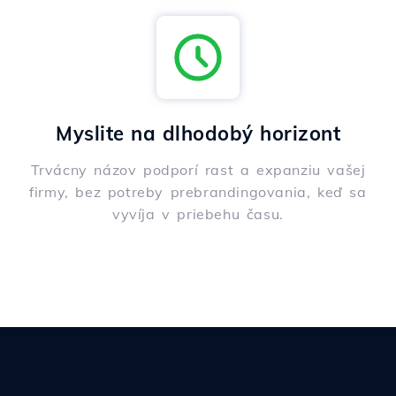
Myslite na dlhodobý horizont
Trvácny názov podporí rast a expanziu vašej
firmy, bez potreby prebrandingovania, keď sa
vyvíja v priebehu času.