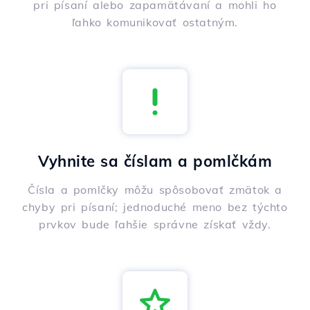
pri písaní alebo zapamätávaní a mohli ho
ľahko komunikovať ostatným.
Vyhnite sa číslam a pomlčkám
Čísla a pomlčky môžu spôsobovať zmätok a
chyby pri písaní; jednoduché meno bez týchto
prvkov bude ľahšie správne získať vždy.