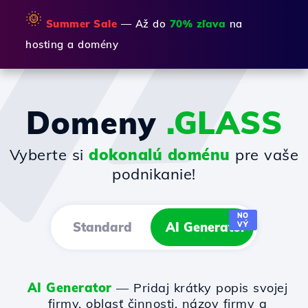
🌞
Summer Sale
— Až do
70% zľava
na
hosting a domény
Domeny
.GLASS
Vyberte si
dokonalú doménu
pre vaše
podnikanie!
NO
Standard
AI Generator
VÝ
AI Generator
— Pridaj krátky popis svojej
firmy, oblasť činnosti, názov firmy a