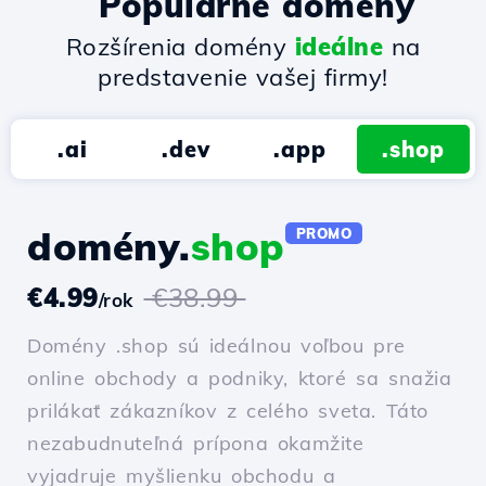
Populárne domény
Rozšírenia domény
ideálne
na
predstavenie vašej firmy!
.ai
.dev
.app
.shop
domény.
shop
PROMO
€4.99
€38.99
/rok
Domény .shop sú ideálnou voľbou pre
online obchody a podniky, ktoré sa snažia
prilákať zákazníkov z celého sveta. Táto
nezabudnuteľná prípona okamžite
vyjadruje myšlienku obchodu a