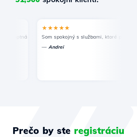
★★★★★
romptná a efektívna technická podpora.
Som spokojný s službami, ktoré ponúka Hos
G
—
Andrei
Prečo by ste
registráciu