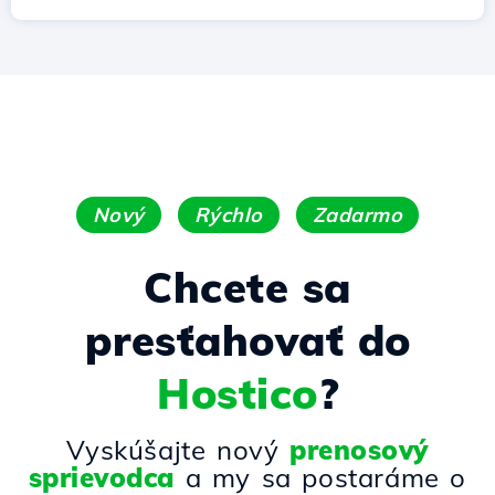
Nový
Rýchlo
Zadarmo
Chcete sa
presťahovať do
Hostico
?
Vyskúšajte nový
prenosový
sprievodca
a my sa postaráme o