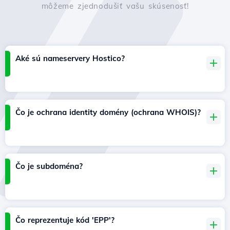
môžeme zjednodušiť vašu skúsenosť!
Aké sú nameservery Hostico?
Čo je ochrana identity domény (ochrana WHOIS)?
Čo je subdoména?
Čo reprezentuje kód 'EPP'?