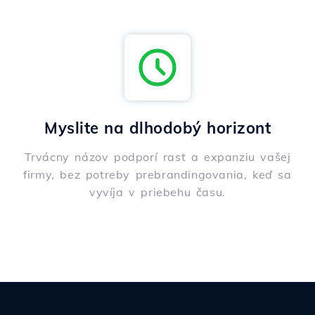
Myslite na dlhodobý horizont
Trvácny názov podporí rast a expanziu vašej
firmy, bez potreby prebrandingovania, keď sa
vyvíja v priebehu času.