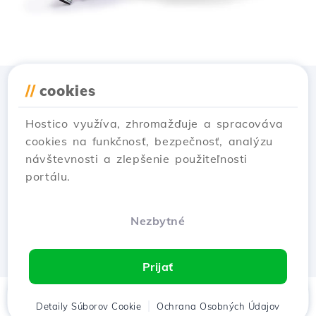
//
cookies
Stiahnuť aplikáciu
Hostico
Hostico využíva, zhromažďuje a spracováva
cookies na funkčnosť, bezpečnosť, analýzu
návštevnosti a zlepšenie použiteľnosti
portálu.
Nezbytné
Prijať
Domov
Detaily Súborov Cookie
Klient
Košík
Ochrana Osobných Údajov
Chat
Menu