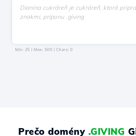
Min: 25 | Max: 500 | Chars:
0
Prečo domény
.GIVING
Gi