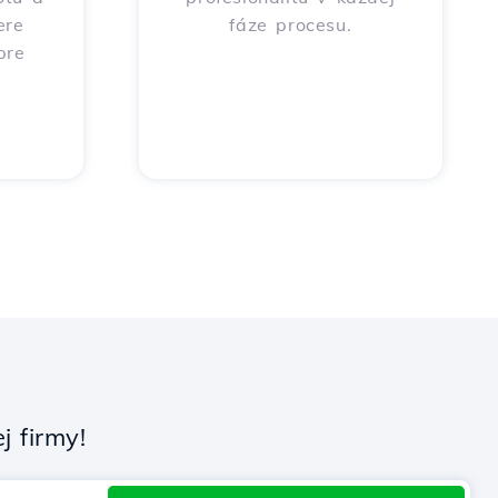
ere
fáze procesu.
pre
 firmy!