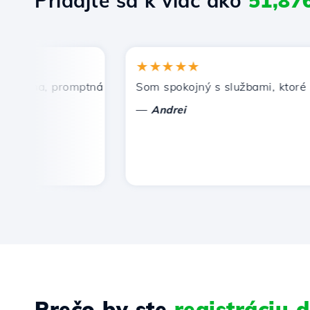
Pridajte sa k viac ako
51,87
★★★★★
ena, promptná a efektívna technická podpora.
Som spokojný s službami, ktoré pon
—
Andrei
Prečo by ste
registráciu