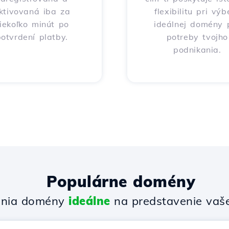
ktivovaná iba za
flexibilitu pri výb
iekoľko minút po
ideálnej domény 
otvrdení platby.
potreby tvojho
podnikania.
Populárne domény
enia domény
ideálne
na predstavenie vašej