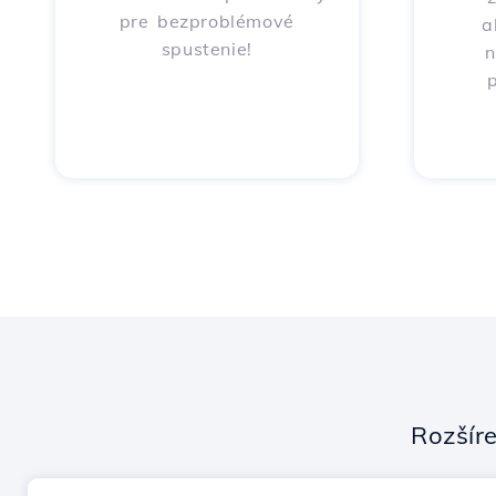
pre bezproblémové
a
spustenie!
n
p
Rozšír