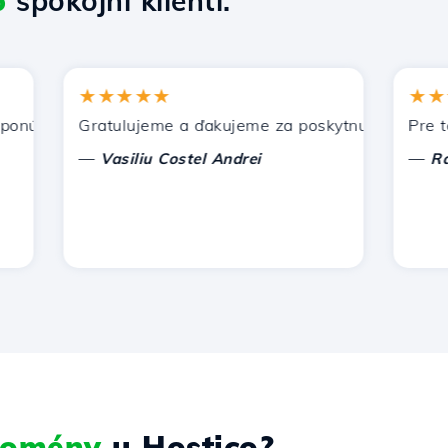
6
spokojní klienti.
★★★★★
★★★★
úka Hostico. Odporučil som vás iným známym.
Gratulujeme a ďakujeme za poskytnutú podporu!
Pre tento
—
—
Vasiliu Costel Andrei
Radu L
 domény
u Hostico?