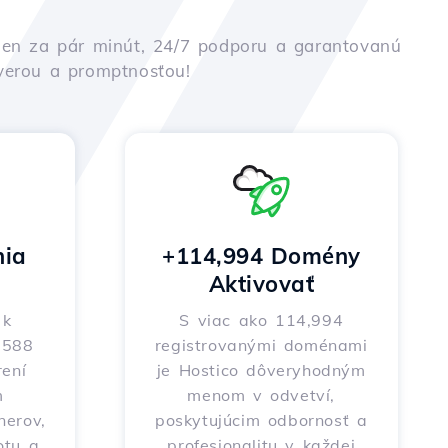
iu len za pár minút, 24/7 podporu a garantovanú
ôverou a promptnosťou!
nia
+114,994 Domény
Aktivovať
 k
S viac ako 114,994
o 588
registrovanými doménami
ení
je Hostico dôveryhodným
m
menom v odvetví,
nerov,
poskytujúcim odbornosť a
otu a
profesionalitu v každej