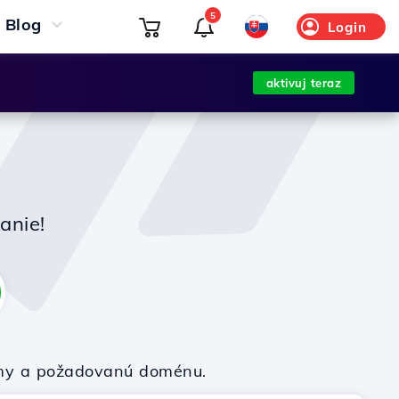
5
Blog
Login
aktivuj teraz
anie!
firmy a požadovanú doménu.