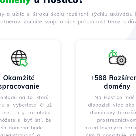
ny a užite si širokú škálu rozšírení, rýchlu aktivác
rtnerov. Začnite svoju online prítomnosť teraz s d
Okamžité
+588 Rozšíre
spracovanie
domény
ohľadu na to, ktorú
Na Hostico máš
nu si vyberiete, či už
dispozícii viac ak
 .net, .org, .ro alebo
doménových rozšír
môžete si byť istí, že
prostredníctvo
aša doména bude
akreditovaných part
zaregistrovaná a
čím ti poskytuje ist