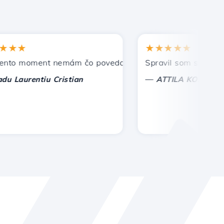
★
★★★★★
 moment nemám čo povedať, len oceniť. S osobitnou úctou,
Spravil som správnu voľb
—
aurentiu Cristian
ATTILA KOLES