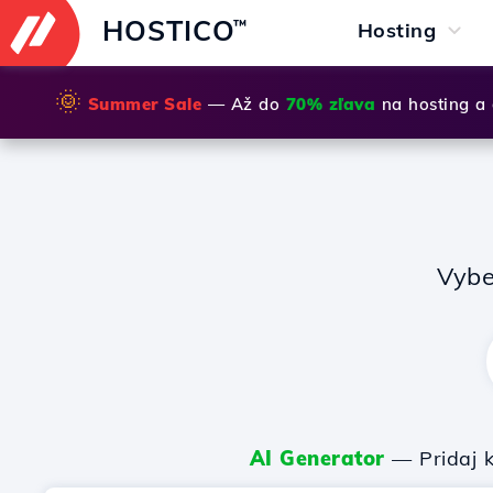
HOSTICO
™
Hosting
🌞
Summer Sale
— Až do
70% zľava
na hosting a
Vybe
AI Generator
— Pridaj k