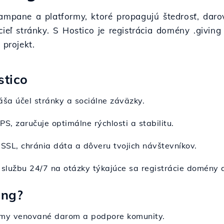
kampane a platformy, ktoré propagujú štedrosť, da
cieľ stránky. S Hostico je registrácia domény .givin
 projekt.
stico
ša účel stránky a sociálne záväzky.
PS, zaručuje optimálne rýchlosti a stabilitu.
 SSL, chránia dáta a dôveru tvojich návštevníkov.
ú službu 24/7 na otázky týkajúce sa registrácie domény 
ing?
ormy venované darom a podpore komunity.