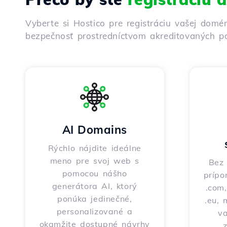
Vyberte si Hostico pre registráciu vašej domé
bezpečnosť prostredníctvom akreditovaných pa
AI Domains
Rýchlo nájdite ideálne
meno pre svoj web s
Bez 
pomocou nášho
prípo
generátora AI, ktorý
.com,
ponúka jedinečné,
.eu, 
personalizované a
v
okamžite dostupné návrhy