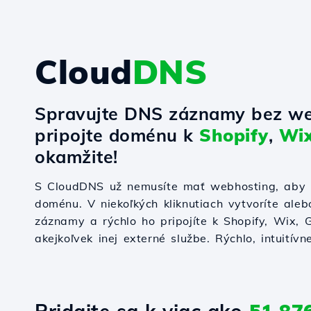
Cloud
DNS
Spravujte DNS záznamy bez we
pripojte doménu k
Shopify
,
Wi
okamžite!
S CloudDNS už nemusíte mať webhosting, aby s
doménu. V niekoľkých kliknutiach vytvoríte ale
záznamy a rýchlo ho pripojíte k Shopify, Wix,
akejkoľvek inej externé službe. Rýchlo, intuitívn