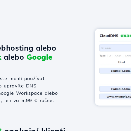
bhosting alebo
x
alebo
Google
te mohli používať
bo upravíte DNS
 Google Workspace alebo
e, len za 5,99 € ročne.