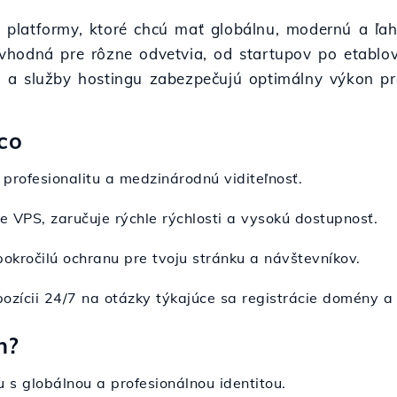
y a platformy, ktoré chcú mať globálnu, modernú a 
e vhodná pre rôzne odvetvia, od startupov po etablov
 a služby hostingu zabezpečujú optimálny výkon p
co
profesionalitu a medzinárodnú viditeľnosť.
ne VPS, zaručuje rýchle rýchlosti a vysokú dostupnosť.
pokročilú ochranu pre tvoju stránku a návštevníkov.
spozícii 24/7 na otázky týkajúce sa registrácie domény a
n?
u s globálnou a profesionálnou identitou.