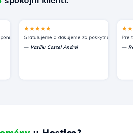
3
spokojní klienti.
★★★★★
★★★★
úka Hostico. Odporučil som vás iným známym.
Gratulujeme a ďakujeme za poskytnutú podporu!
Pre tento
—
—
Vasiliu Costel Andrei
Radu L
 domény
u Hostico?