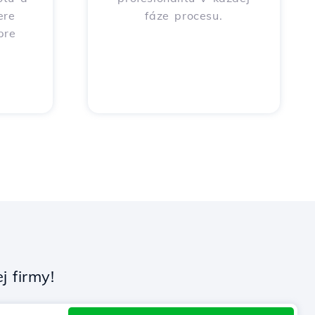
ere
fáze procesu.
pre
 firmy!