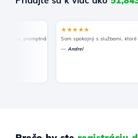
Pridajte sa k viac ako
51,84
★★★★★
cena, promptná a efektívna technická podpora.
Som spokojný s službami, ktoré pon
—
Andrei
Prečo by ste
registráciu