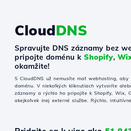
Cloud
DNS
Spravujte DNS záznamy bez we
pripojte doménu k
Shopify
,
Wi
okamžite!
S CloudDNS už nemusíte mať webhosting, aby s
doménu. V niekoľkých kliknutiach vytvoríte ale
záznamy a rýchlo ho pripojíte k Shopify, Wix,
akejkoľvek inej externé službe. Rýchlo, intuitívn