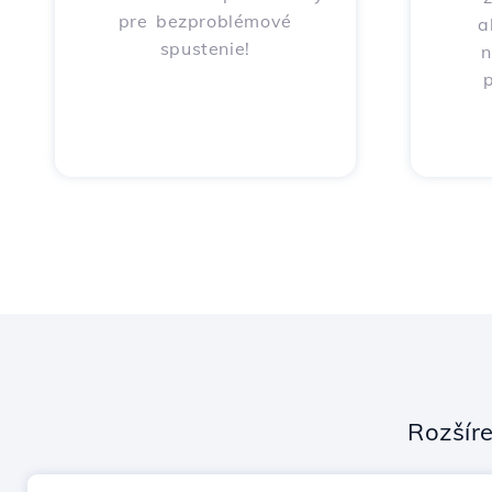
pre bezproblémové
a
spustenie!
n
p
Rozšír