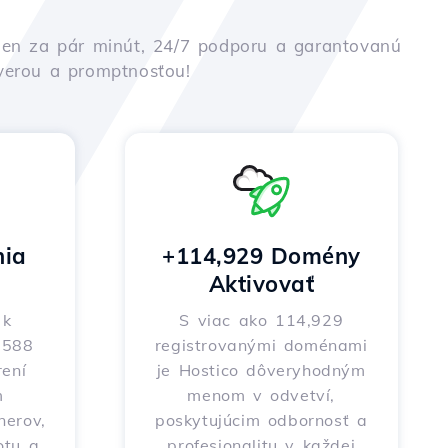
iu len za pár minút, 24/7 podporu a garantovanú
ôverou a promptnosťou!
nia
+114,929 Domény
Aktivovať
 k
S viac ako 114,929
o 588
registrovanými doménami
ení
je Hostico dôveryhodným
m
menom v odvetví,
nerov,
poskytujúcim odbornosť a
otu a
profesionalitu v každej