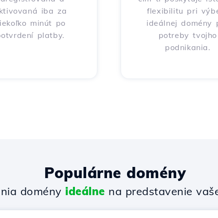
ktivovaná iba za
flexibilitu pri výb
iekoľko minút po
ideálnej domény 
otvrdení platby.
potreby tvojho
podnikania.
Populárne domény
enia domény
ideálne
na predstavenie vašej