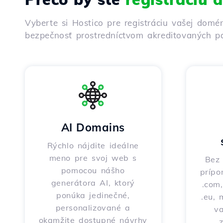
Vyberte si Hostico pre registráciu vašej domé
bezpečnosť prostredníctvom akreditovaných pa
AI Domains
Rýchlo nájdite ideálne
meno pre svoj web s
Bez 
pomocou nášho
prípo
generátora AI, ktorý
.com,
ponúka jedinečné,
.eu, 
personalizované a
v
okamžite dostupné návrhy