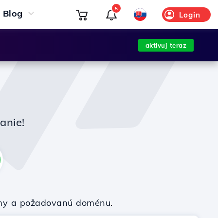
5
Blog
Login
aktivuj teraz
anie!
firmy a požadovanú doménu.