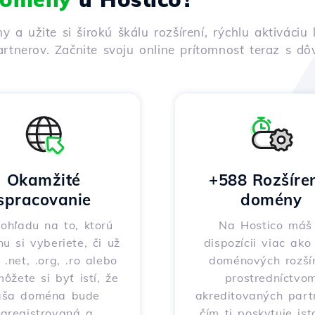
ny a užite si širokú škálu rozšírení, rýchlu aktivác
rtnerov. Začnite svoju online prítomnosť teraz s d
Okamžité
+588 Rozšíre
spracovanie
domény
ohľadu na to, ktorú
Na Hostico máš
nu si vyberiete, či už
dispozícii viac ak
 .net, .org, .ro alebo
doménových rozšír
môžete si byť istí, že
prostredníctvo
aša doména bude
akreditovaných part
zaregistrovaná a
čím ti poskytuje ist