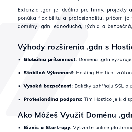
Extenzia .gdn je ideálna pre firmy, projekt
ponúka flexibilitu a profesionalitu, pričom j
domény .gdn jednoduchá, rýchla a bezpečná,
Výhody rozšírenia .gdn s Hosti
Globálna prítomnosť
: Doména .gdn vyžaruje 
Stabilná Výkonnosť
: Hosting Hostico, vráta
Vysoká bezpečnosť
: Balíčky zahŕňajú SSL a 
Profesionálna podpora
: Tím Hostico je k di
Ako Môžeš Využiť Doménu .gd
Biznis a Start-upy
: Vytvorte online platform