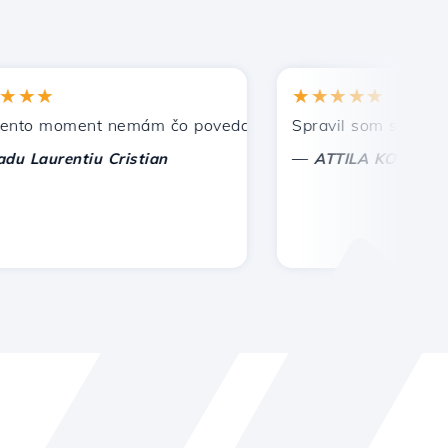
★
★★★★★
 moment nemám čo povedať, len oceniť. S osobitnou úctou,
Spravil som správnu voľ
—
aurentiu Cristian
ATTILA KOLES