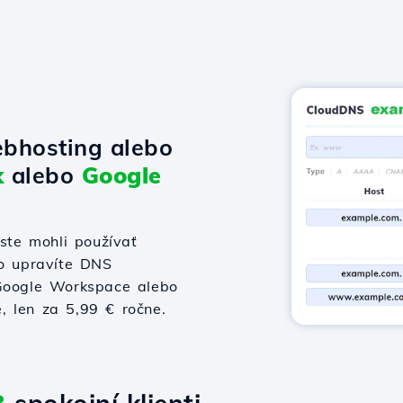
bhosting alebo
x
alebo
Google
te mohli používať
bo upravíte DNS
 Google Workspace alebo
e, len za 5,99 € ročne.