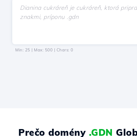
Min: 25 | Max: 500 | Chars:
0
Prečo domény
.GDN
Glob