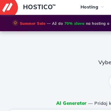
HOSTICO
™
Hosting
🌞
Summer Sale
— Až do
70% zľava
na hosting a
Vybe
AI Generator
— Pridaj k