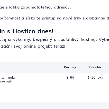
ácie s ľahko zapamätateľnou adresou.
e prítomnosť a získajte prístup na nové trhy s globálnou
n s Hostico dnes!
ij si výkonný, bezpečný a spoľahlivý hosting. Vyber
začni svoj online projekt teraz!
Postavy
Obdobie
j schránky
3-64
1-10 roky
ky .gdn