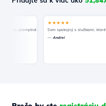
Pridajte sa k viac ako
51,84
★★★★★
cena, promptná a efektívna technická podpora.
Som spokojný s službami, ktoré po
—
Andrei
Prečo by ste
registráciu