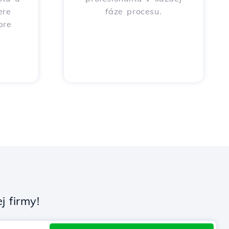
ere
fáze procesu.
pre
 firmy!