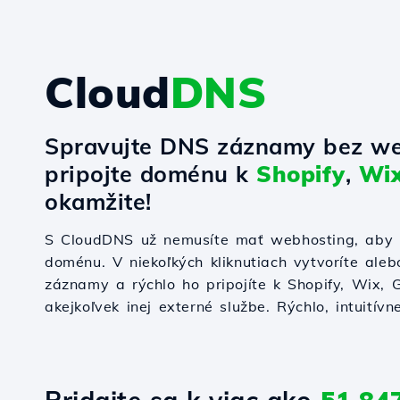
Cloud
DNS
Spravujte DNS záznamy bez we
pripojte doménu k
Shopify
,
Wi
okamžite!
S CloudDNS už nemusíte mať webhosting, aby s
doménu. V niekoľkých kliknutiach vytvoríte ale
záznamy a rýchlo ho pripojíte k Shopify, Wix,
akejkoľvek inej externé službe. Rýchlo, intuitívn