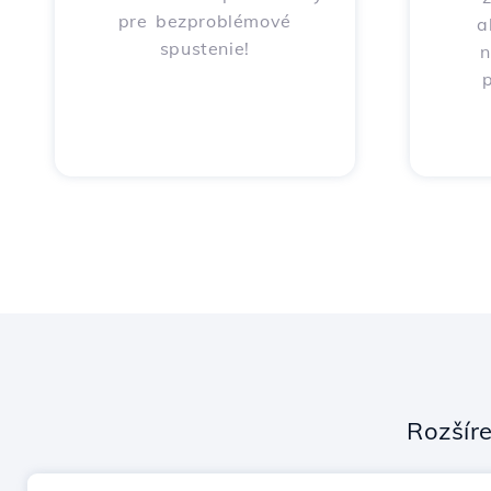
pre bezproblémové
a
spustenie!
n
p
Rozšír