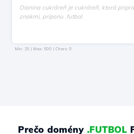
Min: 25 | Max: 500 | Chars:
0
Prečo domény
.FUTBOL
F