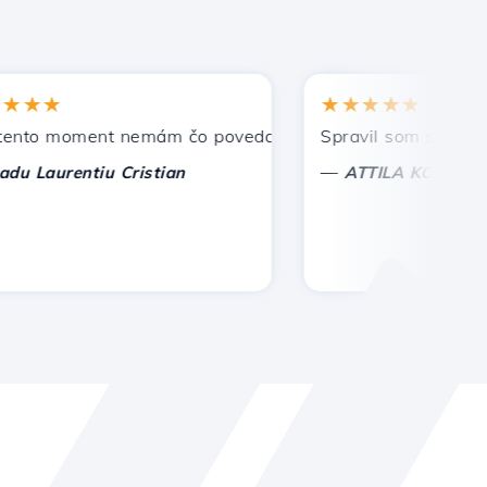
★★
★★★★★
o moment nemám čo povedať, len oceniť. S osobitnou úctou
Spravil som správnu voľ
—
aurentiu Cristian
ATTILA KOLES