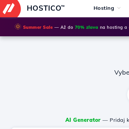
HOSTICO
™
Hosting
🌞
Summer Sale
— Až do
70% zľava
na hosting a
Vybe
AI Generator
— Pridaj k