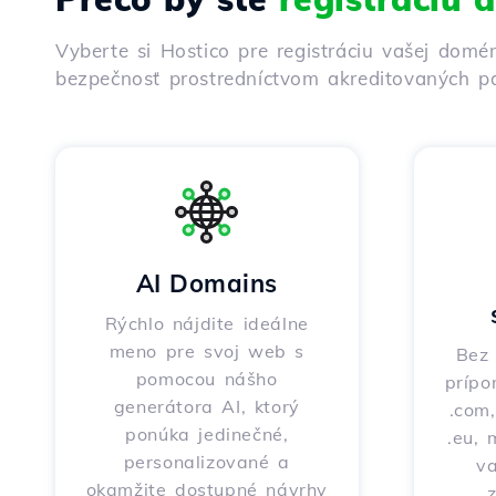
Vyberte si Hostico pre registráciu vašej domé
bezpečnosť prostredníctvom akreditovaných pa
AI Domains
Rýchlo nájdite ideálne
meno pre svoj web s
Bez 
pomocou nášho
prípo
generátora AI, ktorý
.com,
ponúka jedinečné,
.eu, 
personalizované a
v
okamžite dostupné návrhy