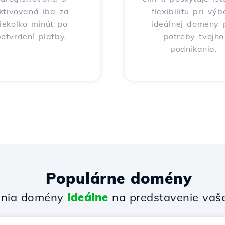
ktivovaná iba za
flexibilitu pri výb
iekoľko minút po
ideálnej domény 
otvrdení platby.
potreby tvojho
podnikania.
Populárne domény
enia domény
ideálne
na predstavenie vašej