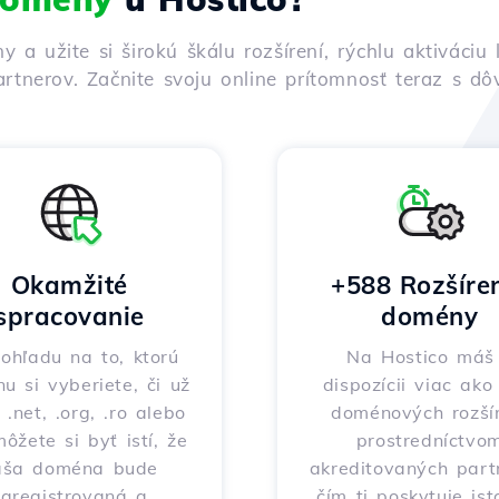
ny a užite si širokú škálu rozšírení, rýchlu aktivác
rtnerov. Začnite svoju online prítomnosť teraz s d
Okamžité
+588 Rozšíre
spracovanie
domény
ohľadu na to, ktorú
Na Hostico máš
nu si vyberiete, či už
dispozícii viac ak
 .net, .org, .ro alebo
doménových rozšír
môžete si byť istí, že
prostredníctvo
aša doména bude
akreditovaných part
zaregistrovaná a
čím ti poskytuje ist