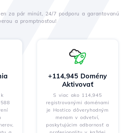
iu len za pár minút, 24/7 podporu a garantovanú
ôverou a promptnosťou!
nia
+114,945 Domény
Aktivovať
 k
S viac ako 114,945
o 588
registrovanými doménami
ení
je Hostico dôveryhodným
m
menom v odvetví,
nerov,
poskytujúcim odbornosť a
otu a
profesionalitu v každej