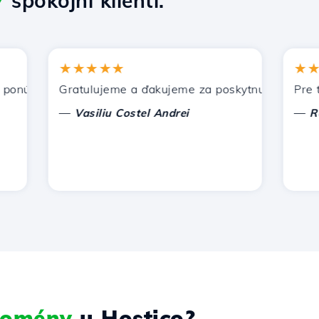
7
spokojní klienti.
★★★★★
★★★
núka Hostico. Odporučil som vás iným známym.
Gratulujeme a ďakujeme za poskytnutú podporu!
Pre tent
—
—
Vasiliu Costel Andrei
Radu L
 domény
u Hostico?