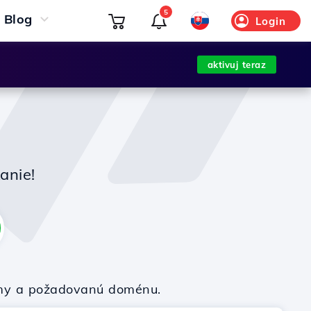
5
Blog
Login
aktivuj teraz
anie!
firmy a požadovanú doménu.