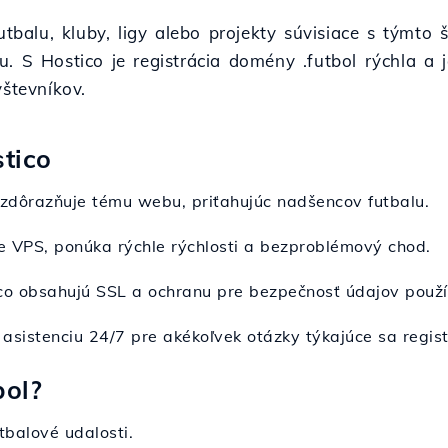
futbalu, kluby, ligy alebo projekty súvisiace s týmt
u. S Hostico je registrácia domény .futbol rýchla a
števníkov.
stico
 zdôrazňuje tému webu, priťahujúc nadšencov futbalu.
ne VPS, ponúka rýchle rýchlosti a bezproblémový chod.
ico obsahujú SSL a ochranu pre bezpečnosť údajov použí
 asistenciu 24/7 pre akékoľvek otázky týkajúce sa regis
bol?
tbalové udalosti.