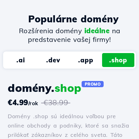
Populárne domény
Rozšírenia domény
ideálne
na
predstavenie vašej firmy!
.ai
.dev
.app
.shop
domény.
shop
PROMO
€4.99
€38.99
/rok
Domény .shop sú ideálnou voľbou pre
online obchody a podniky, ktoré sa snažia
prilákať zákazníkov z celého sveta. Táto