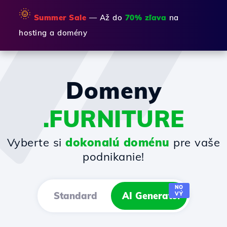
🌞
Summer Sale
— Až do
70% zľava
na
hosting a domény
Domeny
.FURNITURE
Vyberte si
dokonalú doménu
pre vaše
podnikanie!
NO
Standard
AI Generator
VÝ