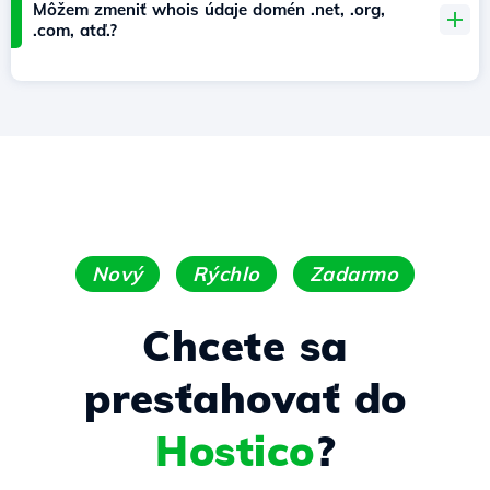
Môžem zmeniť whois údaje domén .net, .org,
.com, atď.?
Nový
Rýchlo
Zadarmo
Chcete sa
presťahovať do
Hostico
?