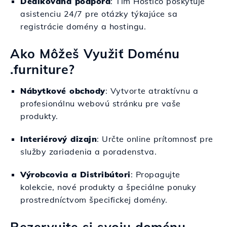
Dedikovaná podpora
: Tím Hostico poskytuje
asistenciu 24/7 pre otázky týkajúce sa
registrácie domény a hostingu.
Ako Môžeš Využiť Doménu
.furniture?
Nábytkové obchody
: Vytvorte atraktívnu a
profesionálnu webovú stránku pre vaše
produkty.
Interiérový dizajn
: Určte online prítomnosť pre
služby zariadenia a poradenstva.
Výrobcovia a Distribútori
: Propagujte
kolekcie, nové produkty a špeciálne ponuky
prostredníctvom špecifickej domény.
Rezervujte si svoju doménu