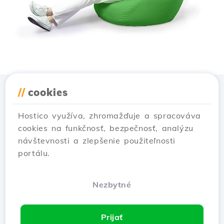
//
cookies
Stiahnuť aplikáciu
Hostico
Hostico využíva, zhromažďuje a spracováva
cookies na funkčnosť, bezpečnosť, analýzu
návštevnosti a zlepšenie použiteľnosti
portálu.
Nezbytné
Prijať