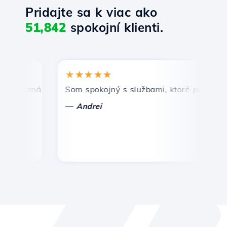
Pridajte sa k viac ako
51,842
spokojní klienti.
★★★★★
★
ptná a efektívna technická podpora.
Som spokojný s službami, ktoré ponúka Hosti
Gra
—
—
Andrei
V