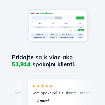
Pridajte sa k viac ako
51,914
spokojní klienti.
★★★★★
★
omptná a efektívna technická podpora.
Som spokojný s službami, ktoré ponúka Host
Gr
—
Andrei