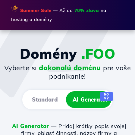
🌞
Summer Sale
— Až do
70% zľava
na
hosting a domény
Domény
.FOO
Vyberte si
dokonalú doménu
pre vaše
podnikanie!
NO
Standard
AI Generator
VÝ
AI Generator
— Pridaj krátky popis svojej
firmy, oblasť činnosti, názov firmy a