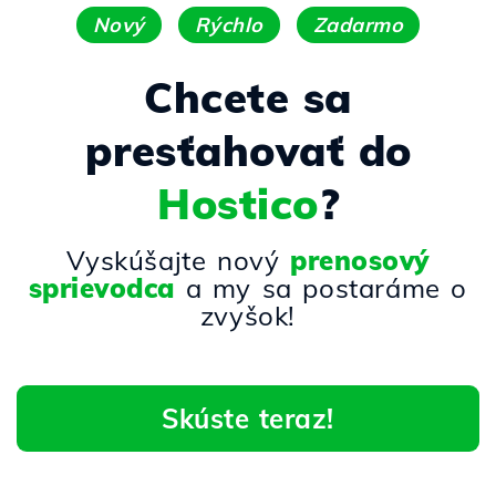
Nový
Rýchlo
Zadarmo
Chcete sa
presťahovať do
Hostico
?
Vyskúšajte nový
prenosový
sprievodca
a my sa postaráme o
zvyšok!
Skúste teraz!