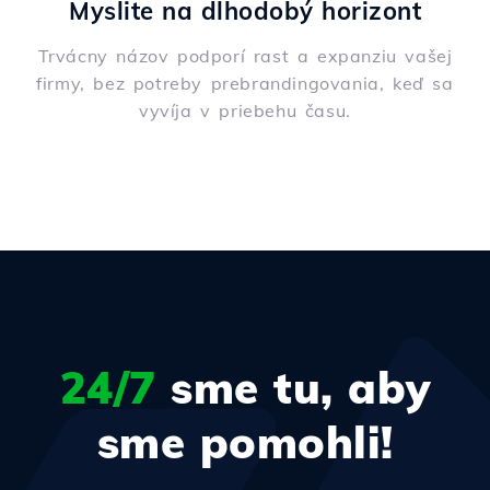
Myslite na dlhodobý horizont
Trvácny názov podporí rast a expanziu vašej
firmy, bez potreby prebrandingovania, keď sa
vyvíja v priebehu času.
24/7
sme tu, aby
sme pomohli!