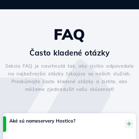
FAQ
Často kladené otázky
Sekcia FAQ je navrhnutá tak, aby rýchlo odpovedala
na najbežnejšie otázky týkajúce sa našich služieb.
Preskúmajte často kladené otázky a zistite, ako
môžeme zjednodušiť vašu skúsenosť!
Aké sú nameservery Hostico?