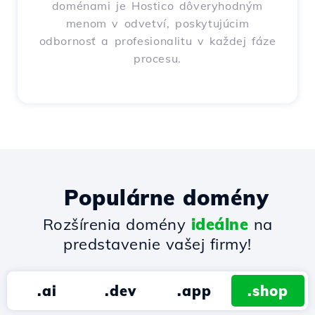
doménami je Hostico dôveryhodným
menom v odvetví, poskytujúcim
odbornosť a profesionalitu v každej fáze
procesu.
Populárne domény
Rozšírenia domény
ideálne
na
predstavenie vašej firmy!
.ai
.dev
.app
.shop