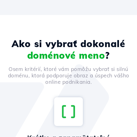
Ako si vybrať dokonalé
doménové meno
?
Osem kritérií, ktoré vám pomôžu vybrať si silnú
doménu, ktorá podporuje obraz a úspech vášho
online podnikania.