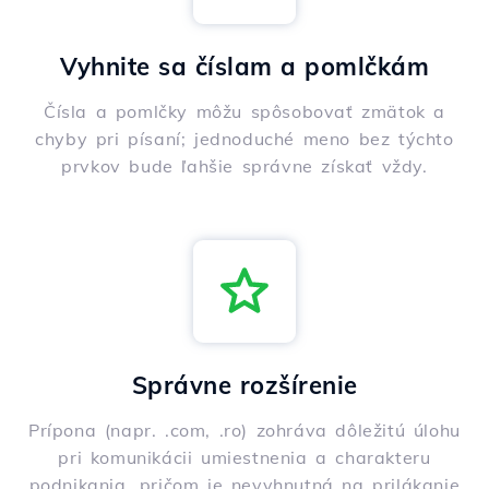
Vyhnite sa číslam a pomlčkám
Čísla a pomlčky môžu spôsobovať zmätok a
chyby pri písaní; jednoduché meno bez týchto
prvkov bude ľahšie správne získať vždy.
Správne rozšírenie
Prípona (napr. .com, .ro) zohráva dôležitú úlohu
pri komunikácii umiestnenia a charakteru
podnikania, pričom je nevyhnutná na prilákanie