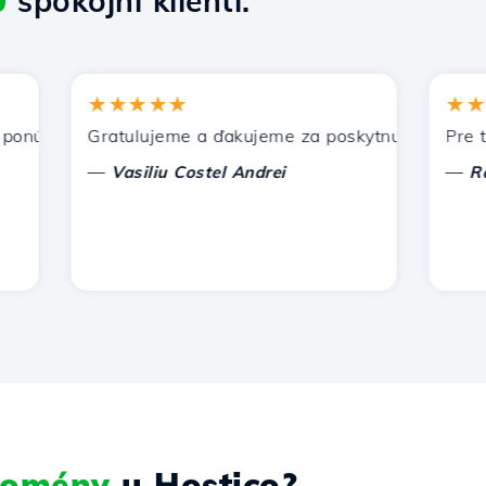
0
spokojní klienti.
★★★★★
★★★★
úka Hostico. Odporučil som vás iným známym.
Gratulujeme a ďakujeme za poskytnutú podporu!
Pre tento
—
—
Vasiliu Costel Andrei
Radu L
 domény
u Hostico?