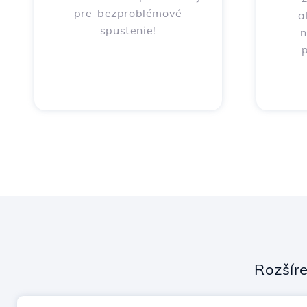
pre bezproblémové
a
spustenie!
n
p
Rozšír