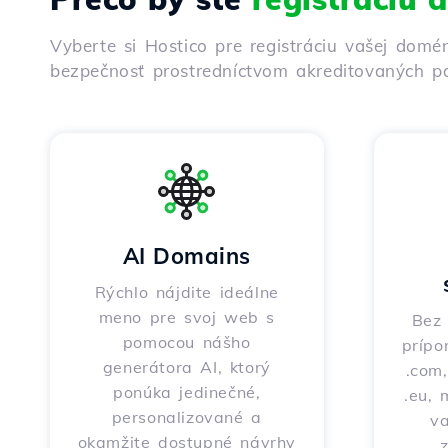
Vyberte si Hostico pre registráciu vašej domé
bezpečnosť prostredníctvom akreditovaných pa
AI Domains
Rýchlo nájdite ideálne
meno pre svoj web s
Bez 
pomocou nášho
prípo
generátora AI, ktorý
.com,
ponúka jedinečné,
.eu, 
personalizované a
v
okamžite dostupné návrhy