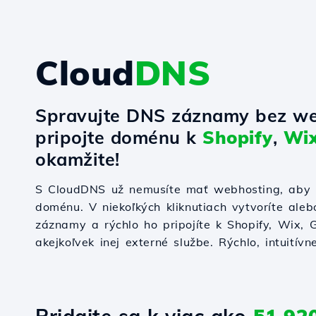
Cloud
DNS
Spravujte DNS záznamy bez we
pripojte doménu k
Shopify
,
Wi
okamžite!
S CloudDNS už nemusíte mať webhosting, aby s
doménu. V niekoľkých kliknutiach vytvoríte ale
záznamy a rýchlo ho pripojíte k Shopify, Wix,
akejkoľvek inej externé službe. Rýchlo, intuitívn