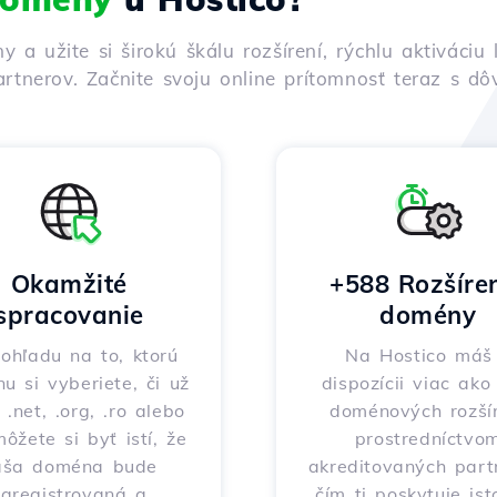
ny a užite si širokú škálu rozšírení, rýchlu aktivác
rtnerov. Začnite svoju online prítomnosť teraz s d
Okamžité
+588 Rozšíre
spracovanie
domény
ohľadu na to, ktorú
Na Hostico máš
nu si vyberiete, či už
dispozícii viac ak
 .net, .org, .ro alebo
doménových rozšír
môžete si byť istí, že
prostredníctvo
aša doména bude
akreditovaných part
zaregistrovaná a
čím ti poskytuje ist