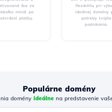
ktivovaná iba za
flexibilitu pri výb
iekoľko minút po
ideálnej domény 
otvrdení platby.
potreby tvojho
podnikania.
Populárne domény
enia domény
ideálne
na predstavenie vašej