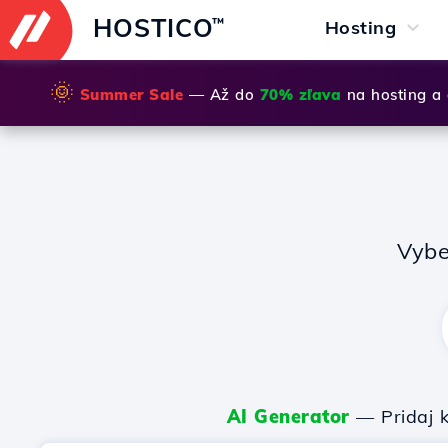
HOSTICO
™
Hosting
🌞
Summer Sale
— Až do
70% zľava
na hosting a
Vybe
AI Generator
— Pridaj k