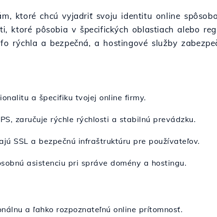
m, ktoré chcú vyjadriť svoju identitu online spôsobo
sti, ktoré pôsobia v špecifických oblastiach alebo r
.fo rýchla a bezpečná, a hostingové služby zabezpeču
nalitu a špecifiku tvojej online firmy.
PS, zaručuje rýchle rýchlosti a stabilnú prevádzku.
ajú SSL a bezpečnú infraštruktúru pre používateľov.
osobnú asistenciu pri správe domény a hostingu.
onálnu a ľahko rozpoznateľnú online prítomnosť.