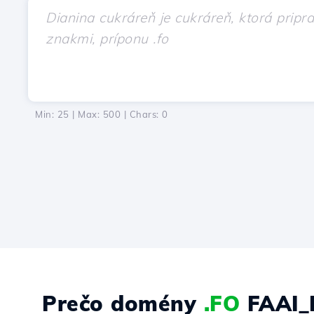
Min: 25 | Max: 500 | Chars:
0
Prečo domény
.FO
FAAI_