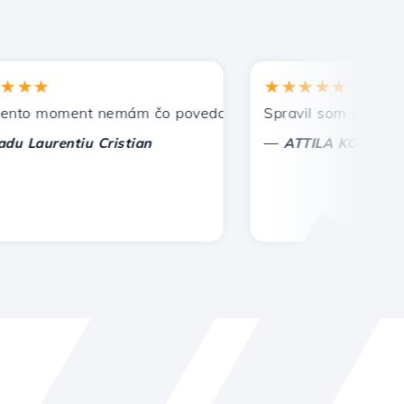
★
★★★★★
 moment nemám čo povedať, len oceniť. S osobitnou úctou
Spravil som správnu voľ
—
aurentiu Cristian
ATTILA KOLES