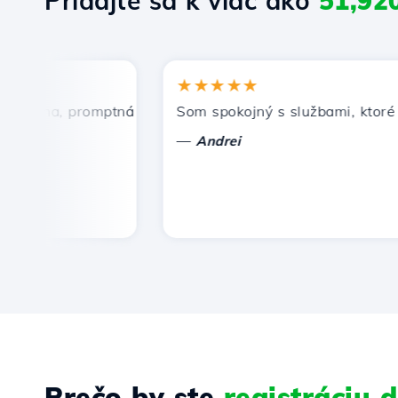
Pridajte sa k viac ako
51,92
★★★★★
cena, promptná a efektívna technická podpora.
Som spokojný s službami, ktoré pon
—
Andrei
Prečo by ste
registráciu