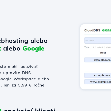
bhosting alebo
x
alebo
Google
te mohli používať
bo upravíte DNS
 Google Workspace alebo
e, len za 5,99 € ročne.