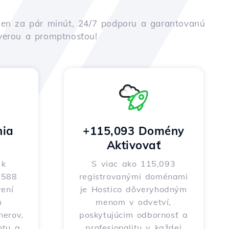
iu len za pár minút, 24/7 podporu a garantovanú
ôverou a promptnosťou!
nia
+115,093 Domény
Aktivovať
 k
S viac ako 115,093
o 588
registrovanými doménami
ení
je Hostico dôveryhodným
m
menom v odvetví,
nerov,
poskytujúcim odbornosť a
otu a
profesionalitu v každej