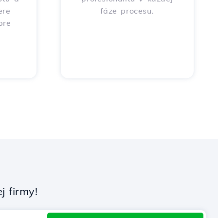
ere
fáze procesu.
pre
 firmy!