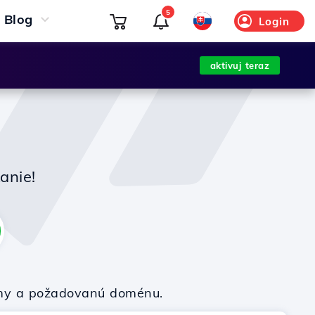
5
Blog
Login
aktivuj teraz
anie!
firmy a požadovanú doménu.