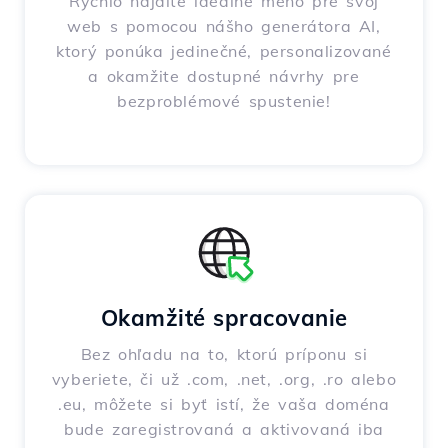
Rýchlo nájdite ideálne meno pre svoj
web s pomocou nášho generátora AI,
ktorý ponúka jedinečné, personalizované
a okamžite dostupné návrhy pre
bezproblémové spustenie!
Okamžité spracovanie
Bez ohľadu na to, ktorú príponu si
vyberiete, či už .com, .net, .org, .ro alebo
.eu, môžete si byť istí, že vaša doména
bude zaregistrovaná a aktivovaná iba