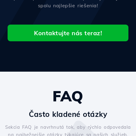
spolu najlepšie riešenia!
Kontaktujte nás teraz!
FAQ
Často kladené otázky
Sekcia FAQ je navrhnutá tak, aby rýchlo odpovedala
na najbežnejšie otázky týkajúce sa našich služieb.