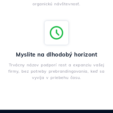
organickú návštevnosť.
Myslite na dlhodobý horizont
Trvácny názov podporí rast a expanziu vašej
firmy, bez potreby prebrandingovania, keď sa
vyvíja v priebehu času.