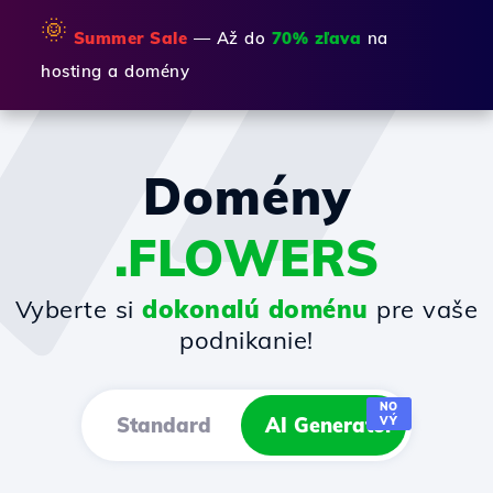
🌞
Summer Sale
— Až do
70% zľava
na
hosting a domény
Domény
.FLOWERS
Vyberte si
dokonalú doménu
pre vaše
podnikanie!
NO
Standard
AI Generator
VÝ