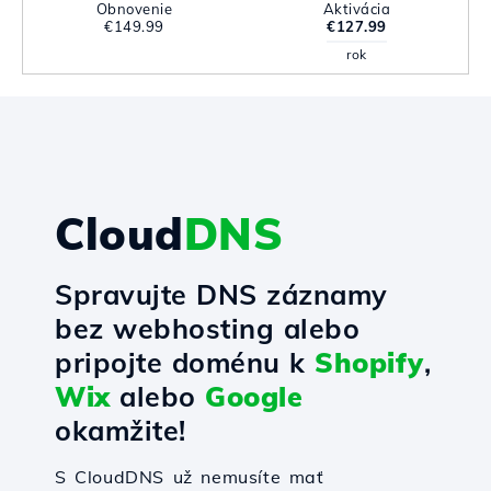
Obnovenie
Aktivácia
€149.99
€127.99
rok
Cloud
DNS
Spravujte DNS záznamy
bez webhosting alebo
pripojte doménu k
Shopify
,
Wix
alebo
Google
okamžite!
S CloudDNS už nemusíte mať