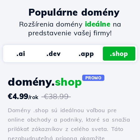
Populárne domény
Rozšírenia domény
ideálne
na
predstavenie vašej firmy!
.ai
.dev
.app
.shop
domény.
shop
PROMO
€4.99
€38.99
/rok
Domény .shop sú ideálnou voľbou pre
online obchody a podniky, ktoré sa snažia
prilákať zákazníkov z celého sveta. Táto
nezabudnuteľná prípona okamžite