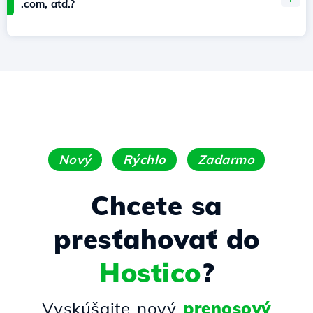
.com, atď.?
Nový
Rýchlo
Zadarmo
Chcete sa
presťahovať do
Hostico
?
Vyskúšajte nový
prenosový