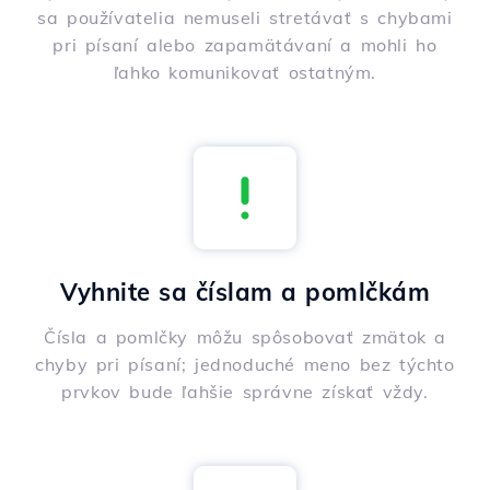
sa používatelia nemuseli stretávať s chybami
pri písaní alebo zapamätávaní a mohli ho
ľahko komunikovať ostatným.
Vyhnite sa číslam a pomlčkám
Čísla a pomlčky môžu spôsobovať zmätok a
chyby pri písaní; jednoduché meno bez týchto
prvkov bude ľahšie správne získať vždy.