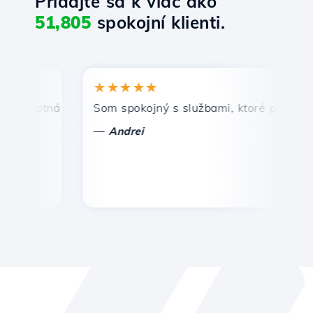
Pridajte sa k viac ako
51,805
spokojní klienti.
★★★★★
★
omptná a efektívna technická podpora.
Som spokojný s službami, ktoré ponúka Host
Gr
—
Andrei