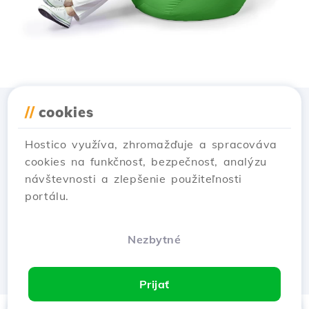
//
cookies
Stiahnuť aplikáciu
Hostico
Hostico využíva, zhromažďuje a spracováva
cookies na funkčnosť, bezpečnosť, analýzu
návštevnosti a zlepšenie použiteľnosti
portálu.
Nezbytné
Prijať