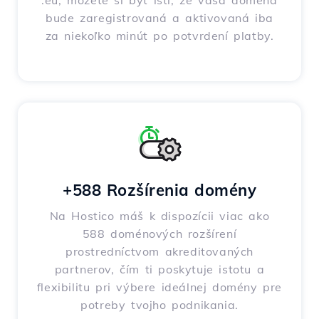
.eu, môžete si byť istí, že vaša doména
bude zaregistrovaná a aktivovaná iba
za niekoľko minút po potvrdení platby.
+588 Rozšírenia domény
Na Hostico máš k dispozícii viac ako
588 doménových rozšírení
prostredníctvom akreditovaných
partnerov, čím ti poskytuje istotu a
flexibilitu pri výbere ideálnej domény pre
potreby tvojho podnikania.