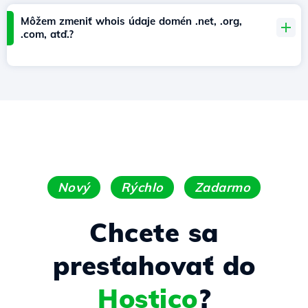
Môžem zmeniť whois údaje domén .net, .org,
.com, atď.?
Nový
Rýchlo
Zadarmo
Chcete sa
presťahovať do
Hostico
?