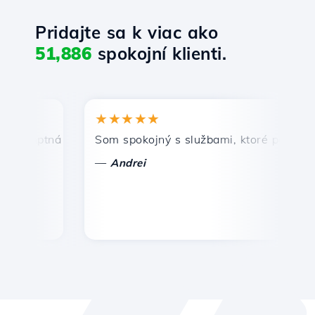
Pridajte sa k viac ako
51,886
spokojní klienti.
★★★★★
romptná a efektívna technická podpora.
Som spokojný s službami, ktoré ponúka Hos
G
—
Andrei