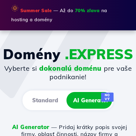
🌞
Summer Sale
— Až do
70% zľava
na
hosting a domény
Domény
.EXPRESS
Vyberte si
dokonalú doménu
pre vaše
podnikanie!
NO
Standard
AI Generator
VÝ
AI Generator
— Pridaj krátky popis svojej
firmy, oblasť činnosti, názov firmy a