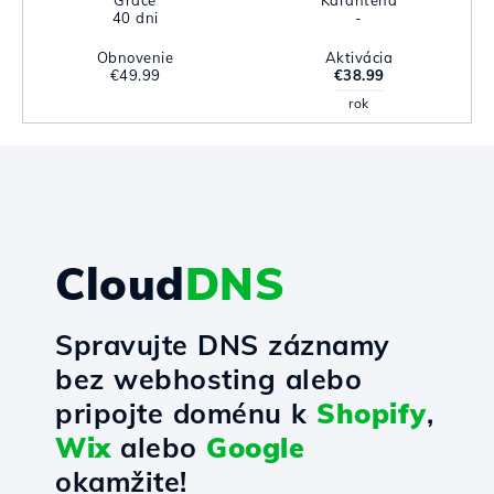
Grace
Karanténa
40 dni
-
Obnovenie
Aktivácia
€49.99
€38.99
rok
Cloud
DNS
Spravujte DNS záznamy
bez webhosting alebo
pripojte doménu k
Shopify
,
Wix
alebo
Google
okamžite!