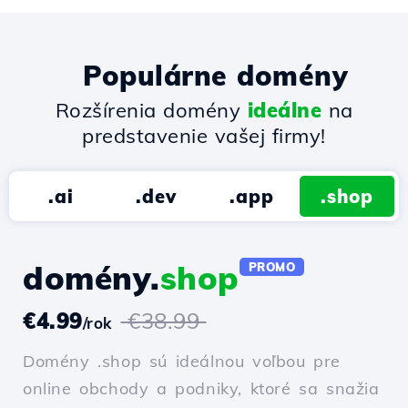
Populárne domény
Rozšírenia domény
ideálne
na
predstavenie vašej firmy!
.ai
.dev
.app
.shop
domény.
shop
PROMO
€4.99
€38.99
/rok
Domény .shop sú ideálnou voľbou pre
online obchody a podniky, ktoré sa snažia