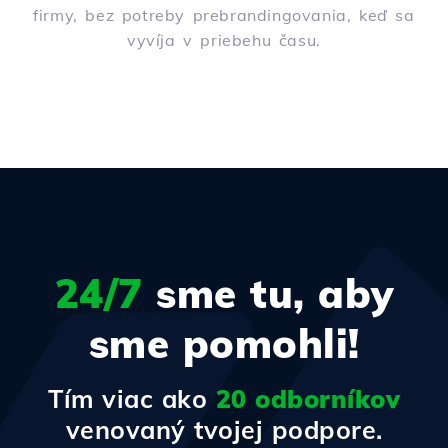
firmy, bez potreby prebrandingovania, keď sa
vyvíja v priebehu času.
24/7
sme tu, aby
sme pomohli!
Tím viac ako
20 odborníkov
venovaný tvojej podpore.