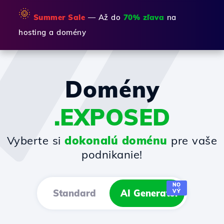
🌞
Summer Sale
— Až do
70% zľava
na
hosting a domény
Domény
.EXPOSED
Vyberte si
dokonalú doménu
pre vaše
podnikanie!
NO
Standard
AI Generator
VÝ