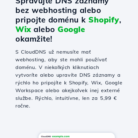
Spravujte DNS záznamy
bez webhosting alebo
pripojte doménu k
Shopify
,
Wix
alebo
Google
okamžite!
S CloudDNS už nemusíte mať
webhosting, aby ste mohli používať
doménu. V niekoľkých kliknutiach
vytvoríte alebo upravíte DNS záznamy a
rýchlo ho pripojíte k Shopify, Wix, Google
Workspace alebo akejkoľvek inej externé
službe. Rýchlo, intuitívne, len za 5,99 €
ročne.