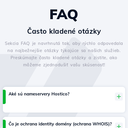
FAQ
Často kladené otázky
Sekcia FAQ je navrhnutá tak, aby rýchlo odpovedala
na najbežnejšie otázky týkajúce sa našich služieb.
Preskúmajte často kladené otázky a zistite, ako
môžeme zjednodušiť vašu skúsenosť!
Aké sú nameservery Hostico?
Čo je ochrana identity domény (ochrana WHOIS)?