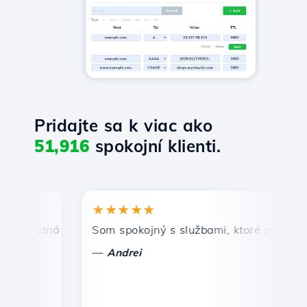
Pridajte sa k viac ako
51,916
spokojní klienti.
★★★★★
★
mptná a efektívna technická podpora.
Som spokojný s službami, ktoré ponúka Host
Gr
—
—
Andrei