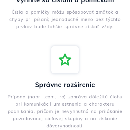
Vyhnite sa číslam a pomlčkám
Čísla a pomlčky môžu spôsobovať zmätok a
chyby pri písaní; jednoduché meno bez týchto
prvkov bude ľahšie správne získať vždy.
Správne rozšírenie
Prípona (napr. .com, .ro) zohráva dôležitú úlohu
pri komunikácii umiestnenia a charakteru
podnikania, pričom je nevyhnutná na prilákanie
požadovanej cieľovej skupiny a na získanie
dôveryhodnosti.