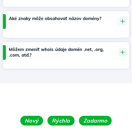
Aké znaky môže obsahovať názov domény?
Môžem zmeniť whois údaje domén .net, .org,
.com, atď.?
Nový
Rýchlo
Zadarmo