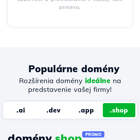
procesu.
Populárne domény
Rozšírenia domény
ideálne
na
predstavenie vašej firmy!
.ai
.dev
.app
.shop
domény.
shop
PROMO