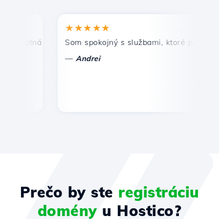
★★★★★
★
mptná a efektívna technická podpora.
Som spokojný s službami, ktoré ponúka Host
Gr
—
—
Andrei
Prečo by ste
registráciu
domény
u Hostico?