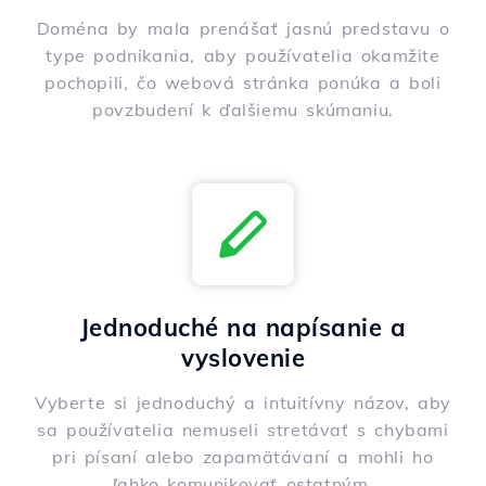
Doména by mala prenášať jasnú predstavu o
type podnikania, aby používatelia okamžite
pochopili, čo webová stránka ponúka a boli
povzbudení k ďalšiemu skúmaniu.
Jednoduché na napísanie a
vyslovenie
Vyberte si jednoduchý a intuitívny názov, aby
sa používatelia nemuseli stretávať s chybami
pri písaní alebo zapamätávaní a mohli ho
ľahko komunikovať ostatným.