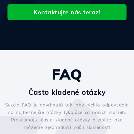
Kontaktujte nás teraz!
FAQ
Často kladené otázky
Sekcia FAQ je navrhnutá tak, aby rýchlo odpovedala
na najbežnejšie otázky týkajúce sa našich služieb.
Preskúmajte často kladené otázky a zistite, ako
môžeme zjednodušiť vašu skúsenosť!