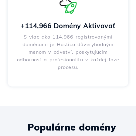
+114,966 Domény Aktivovať
S viac ako 114,966 registrovanými
doménami je Hostico dôveryhodným
menom v odvetví, poskytujúcim
odbornosť a profesionalitu v každej fáze
procesu.
Populárne domény