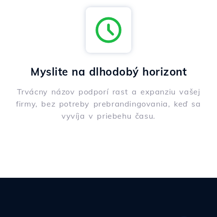
Myslite na dlhodobý horizont
Trvácny názov podporí rast a expanziu vašej
firmy, bez potreby prebrandingovania, keď sa
vyvíja v priebehu času.