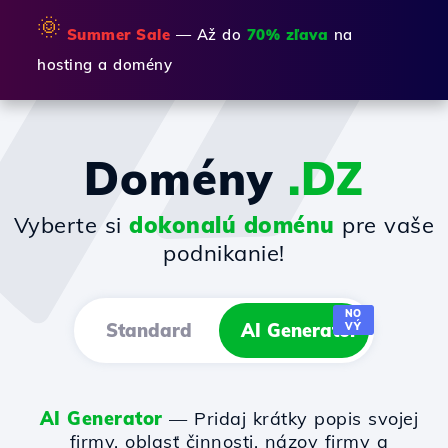
🌞
Summer Sale
— Až do
70% zľava
na
hosting a domény
Domény
.DZ
Vyberte si
dokonalú doménu
pre vaše
podnikanie!
NO
Standard
AI Generator
VÝ
AI Generator
— Pridaj krátky popis svojej
firmy, oblasť činnosti, názov firmy a