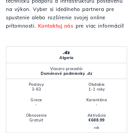
technickú podporu a infraštruktúru postavenú
na výkon. Vyber si ideálneho partnera pre
spustenie alebo rozšírenie svojej online
prítomnosti.
Kontaktuj nás
pre viac informácií!
.dz
Algeria
Viacero procedúr
Doménové podmienky .dz
Postavy
Obdobie
3-63
1-1 roky
Grace
Karanténa
-
-
Obnovenie
Aktivácia
Gratuit
€688.99
rok