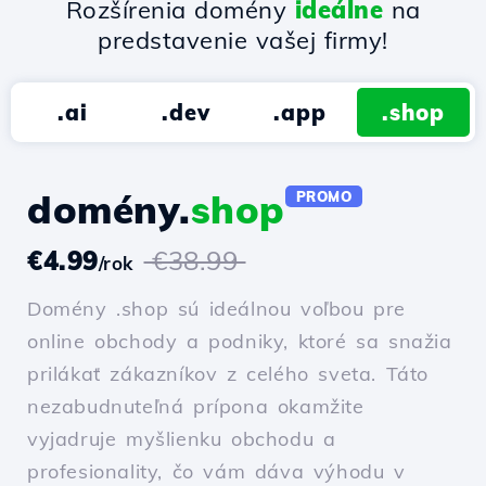
Rozšírenia domény
ideálne
na
predstavenie vašej firmy!
.ai
.dev
.app
.shop
domény.
shop
PROMO
€4.99
€38.99
/rok
Domény .shop sú ideálnou voľbou pre
online obchody a podniky, ktoré sa snažia
prilákať zákazníkov z celého sveta. Táto
nezabudnuteľná prípona okamžite
vyjadruje myšlienku obchodu a
profesionality, čo vám dáva výhodu v