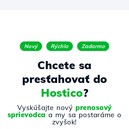
Nový
Rýchlo
Zadarmo
Chcete sa
presťahovať do
Hostico
?
Vyskúšajte nový
prenosový
sprievodca
a my sa postaráme o
zvyšok!