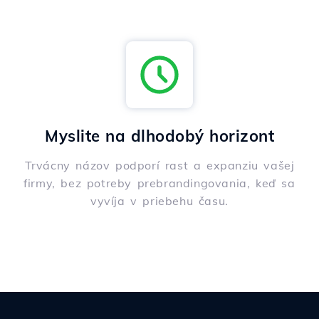
Myslite na dlhodobý horizont
Trvácny názov podporí rast a expanziu vašej
firmy, bez potreby prebrandingovania, keď sa
vyvíja v priebehu času.