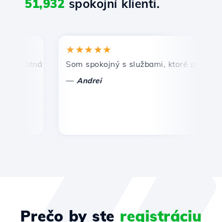
51,932
spokojní klienti.
★★★★★
★
mptná a efektívna technická podpora.
Som spokojný s službami, ktoré ponúka Host
Gr
—
—
Andrei
Prečo by ste
registráciu