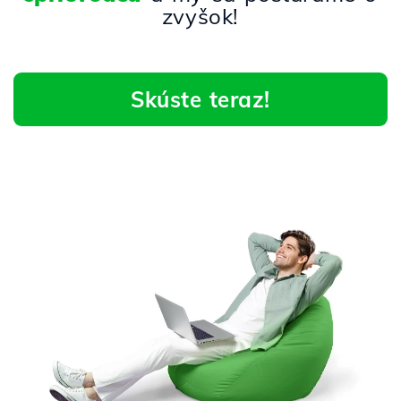
zvyšok!
Skúste teraz!