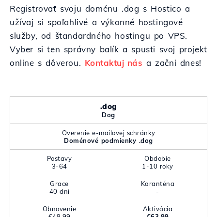
Registrovať svoju doménu .dog s Hostico a
užívaj si spoľahlivé a výkonné hostingové
služby, od štandardného hostingu po VPS.
Vyber si ten správny balík a spusti svoj projekt
online s dôverou.
Kontaktuj nás
a začni dnes!
.dog
Dog
Overenie e-mailovej schránky
Doménové podmienky .dog
Postavy
Obdobie
3-64
1-10 roky
Grace
Karanténa
40 dni
-
Obnovenie
Aktivácia
€49.99
€63.99