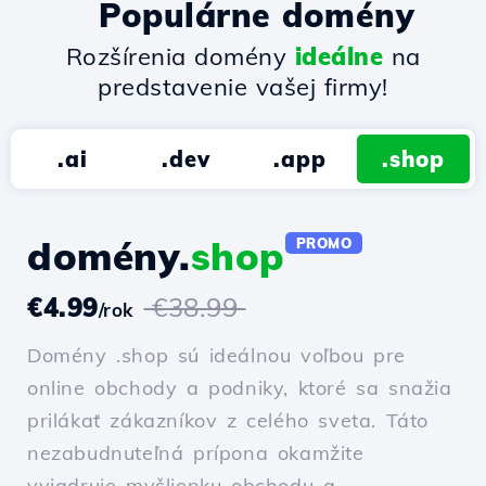
Populárne domény
Rozšírenia domény
ideálne
na
predstavenie vašej firmy!
.ai
.dev
.app
.shop
domény.
shop
PROMO
€4.99
€38.99
/rok
Domény .shop sú ideálnou voľbou pre
online obchody a podniky, ktoré sa snažia
prilákať zákazníkov z celého sveta. Táto
nezabudnuteľná prípona okamžite
vyjadruje myšlienku obchodu a