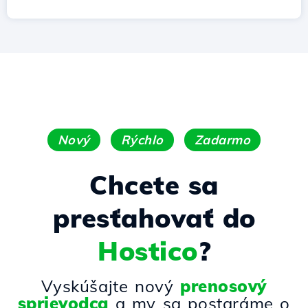
Nový
Rýchlo
Zadarmo
Chcete sa
presťahovať do
Hostico
?
Vyskúšajte nový
prenosový
sprievodca
a my sa postaráme o