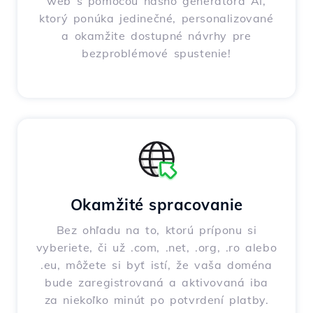
web s pomocou nášho generátora AI,
ktorý ponúka jedinečné, personalizované
a okamžite dostupné návrhy pre
bezproblémové spustenie!
Okamžité spracovanie
Bez ohľadu na to, ktorú príponu si
vyberiete, či už .com, .net, .org, .ro alebo
.eu, môžete si byť istí, že vaša doména
bude zaregistrovaná a aktivovaná iba
za niekoľko minút po potvrdení platby.