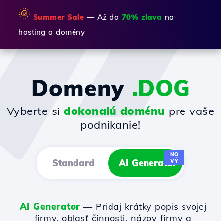
🌞
Summer Sale
— Až do
70% zľava
na
hosting a domény
Domeny
.DOG
Vyberte si
dokonalú doménu
pre vaše
podnikanie!
NO
Standard
AI Generator
VÝ
AI Generator
— Pridaj krátky popis svojej
firmy, oblasť činnosti, názov firmy a