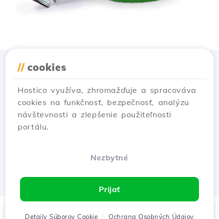
//
cookies
Stiahnuť aplikáciu
Hostico
Hostico využíva, zhromažďuje a spracováva
cookies na funkčnosť, bezpečnosť, analýzu
návštevnosti a zlepšenie použiteľnosti
portálu.
Nezbytné
Prijať
Domov
Detaily Súborov Cookie
Klient
Košík
Ochrana Osobných Údajov
Chat
Menu