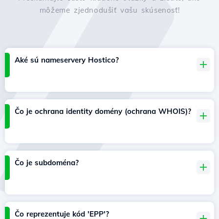
môžeme zjednodušiť vašu skúsenosť!
Aké sú nameservery Hostico?
Čo je ochrana identity domény (ochrana WHOIS)?
Čo je subdoména?
Čo reprezentuje kód 'EPP'?