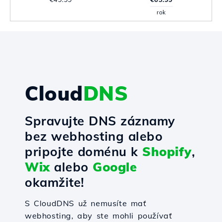
rok
Cloud
DNS
Spravujte DNS záznamy
bez webhosting alebo
pripojte doménu k
Shopify
,
Wix
alebo
Google
okamžite!
S CloudDNS už nemusíte mať
webhosting, aby ste mohli používať