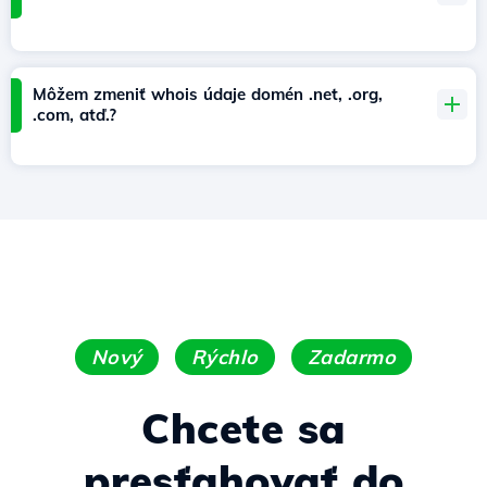
Môžem zmeniť whois údaje domén .net, .org,
.com, atď.?
Nový
Rýchlo
Zadarmo
Chcete sa
presťahovať do