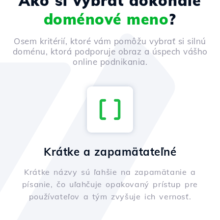
Ako si vybrať dokonalé
doménové meno
?
Osem kritérií, ktoré vám pomôžu vybrať si silnú
doménu, ktorá podporuje obraz a úspech vášho
online podnikania.
Krátke a zapamätateľné
Krátke názvy sú ľahšie na zapamätanie a
písanie, čo uľahčuje opakovaný prístup pre
používateľov a tým zvyšuje ich vernosť.