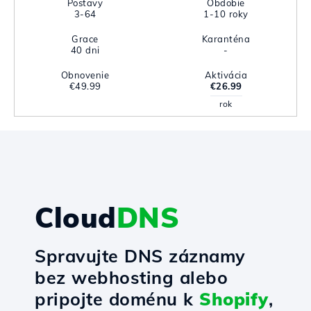
Postavy
Obdobie
3-64
1-10 roky
Grace
Karanténa
40 dni
-
Obnovenie
Aktivácia
€49.99
€26.99
rok
Cloud
DNS
Spravujte DNS záznamy
bez webhosting alebo
pripojte doménu k
Shopify
,