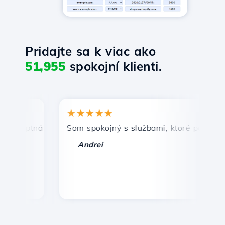
Pridajte sa k viac ako
51,955
spokojní klienti.
★★★★★
★
mptná a efektívna technická podpora.
Som spokojný s službami, ktoré ponúka Host
Gr
—
—
Andrei