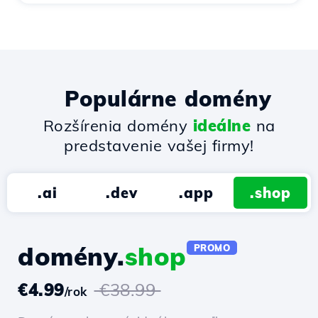
Populárne domény
Rozšírenia domény
ideálne
na
predstavenie vašej firmy!
.ai
.dev
.app
.shop
domény.
shop
PROMO
€4.99
€38.99
/rok