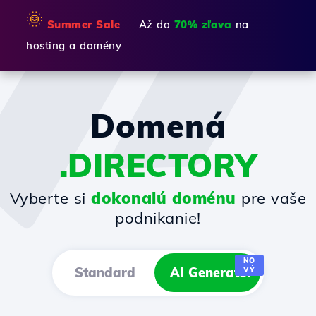
🌞
Summer Sale
— Až do
70% zľava
na
hosting a domény
Domená
.DIRECTORY
Vyberte si
dokonalú doménu
pre vaše
podnikanie!
NO
Standard
AI Generator
VÝ