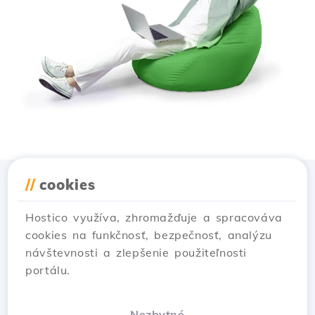
//
cookies
Stiahnuť aplikáciu
Hostico
Hostico využíva, zhromažďuje a spracováva
cookies na funkčnosť, bezpečnosť, analýzu
návštevnosti a zlepšenie použiteľnosti
portálu.
Nezbytné