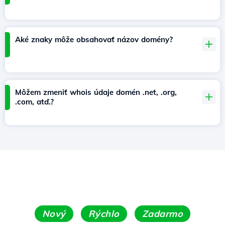
Aké znaky môže obsahovať názov domény?
Môžem zmeniť whois údaje domén .net, .org,
.com, atď.?
Nový
Rýchlo
Zadarmo