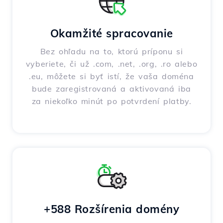
Okamžité spracovanie
Bez ohľadu na to, ktorú príponu si
vyberiete, či už .com, .net, .org, .ro alebo
.eu, môžete si byť istí, že vaša doména
bude zaregistrovaná a aktivovaná iba
za niekoľko minút po potvrdení platby.
+588 Rozšírenia domény