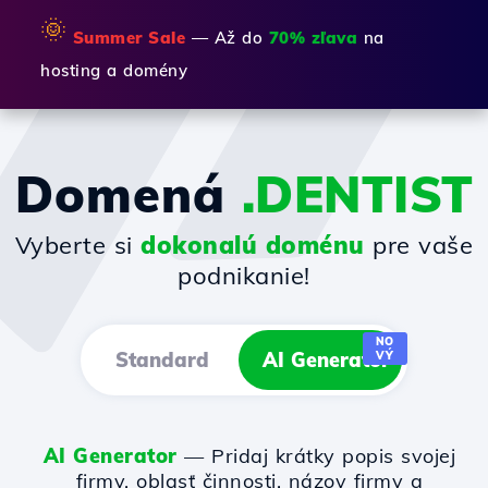
🌞
Summer Sale
— Až do
70% zľava
na
hosting a domény
Domená
.DENTIST
Vyberte si
dokonalú doménu
pre vaše
podnikanie!
NO
Standard
AI Generator
VÝ
AI Generator
— Pridaj krátky popis svojej
firmy, oblasť činnosti, názov firmy a