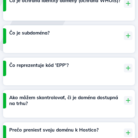
Čo je ochrana identity domény (ochrana WHOIS)?
Čo je subdoména?
Čo reprezentuje kód 'EPP'?
Ako môžem skontrolovať, či je doména dostupná
na trhu?
Prečo preniesť svoju doménu k Hostico?