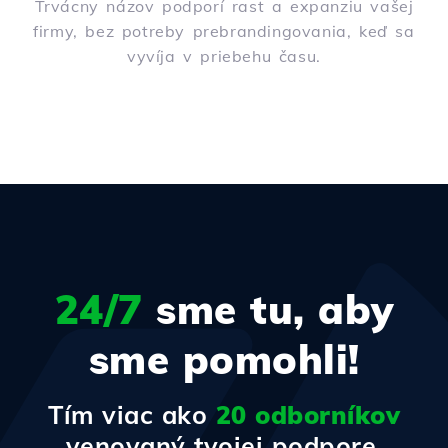
Trvácny názov podporí rast a expanziu vašej
firmy, bez potreby prebrandingovania, keď sa
vyvíja v priebehu času.
24/7
sme tu, aby
sme pomohli!
Tím viac ako
20 odborníkov
venovaný tvojej podpore.