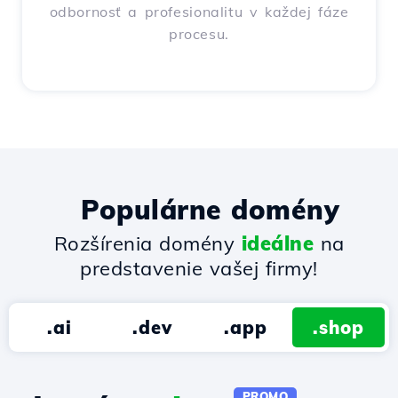
odbornosť a profesionalitu v každej fáze
procesu.
Populárne domény
Rozšírenia domény
ideálne
na
predstavenie vašej firmy!
.ai
.dev
.app
.shop
PROMO