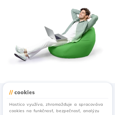
//
cookies
Stiahnuť aplikáciu
Hostico
Hostico využíva, zhromažďuje a spracováva
cookies na funkčnosť, bezpečnosť, analýzu