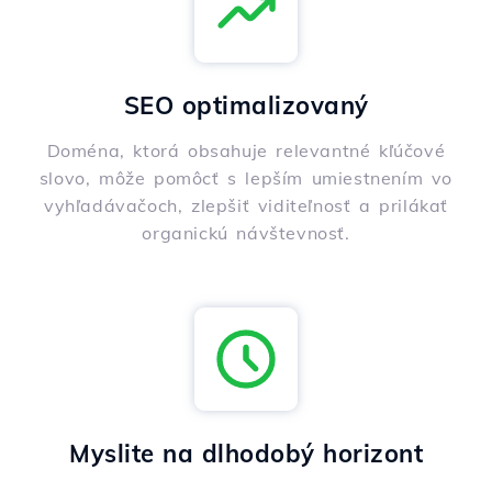
SEO optimalizovaný
Doména, ktorá obsahuje relevantné kľúčové
slovo, môže pomôcť s lepším umiestnením vo
vyhľadávačoch, zlepšiť viditeľnosť a prilákať
organickú návštevnosť.
Myslite na dlhodobý horizont