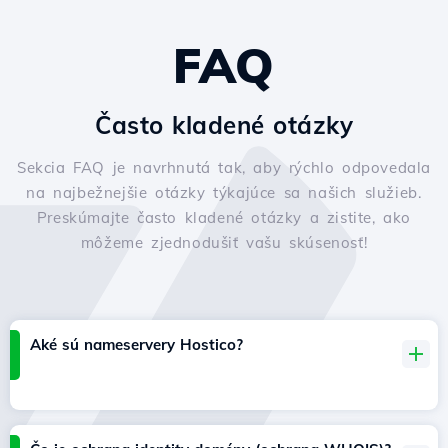
FAQ
Často kladené otázky
Sekcia FAQ je navrhnutá tak, aby rýchlo odpovedala
na najbežnejšie otázky týkajúce sa našich služieb.
Preskúmajte často kladené otázky a zistite, ako
môžeme zjednodušiť vašu skúsenosť!
Aké sú nameservery Hostico?