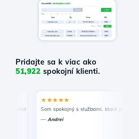
Pridajte sa k viac ako
51,922
spokojní klienti.
★★★★★
★
mptná a efektívna technická podpora.
Som spokojný s službami, ktoré ponúka Host
Gra
—
—
Andrei