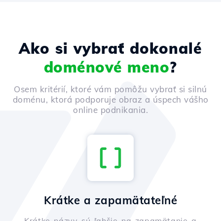
Ako si vybrať dokonalé
doménové meno
?
Osem kritérií, ktoré vám pomôžu vybrať si silnú
doménu, ktorá podporuje obraz a úspech vášho
online podnikania.
Krátke a zapamätateľné
Krátke názvy sú ľahšie na zapamätanie a