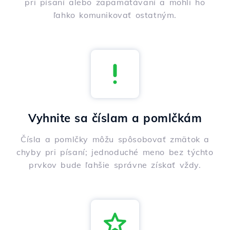
pri písaní alebo zapamätávaní a mohli ho
ľahko komunikovať ostatným.
Vyhnite sa číslam a pomlčkám
Čísla a pomlčky môžu spôsobovať zmätok a
chyby pri písaní; jednoduché meno bez týchto
prvkov bude ľahšie správne získať vždy.