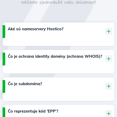
môžeme zjednodušiť vašu skúsenosť!
Aké sú nameservery Hostico?
Čo je ochrana identity domény (ochrana WHOIS)?
Čo je subdoména?
Čo reprezentuje kód 'EPP'?