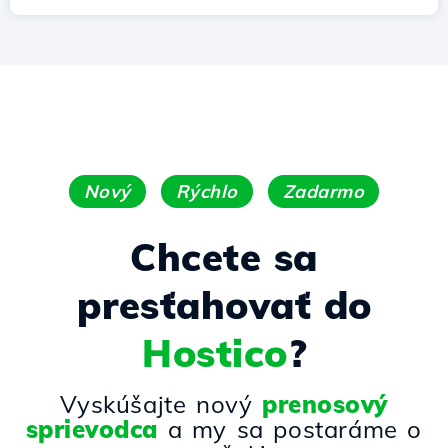
Nový
Rýchlo
Zadarmo
Chcete sa
presťahovať do
Hostico
?
Vyskúšajte nový
prenosový
sprievodca
a my sa postaráme o