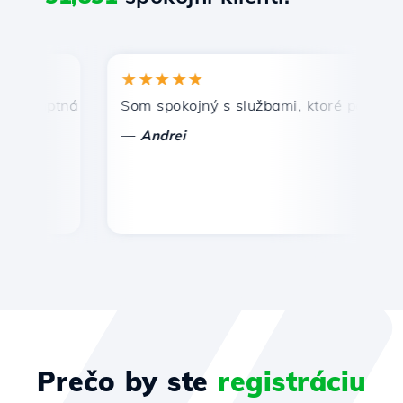
★★★★★
★
omptná a efektívna technická podpora.
Som spokojný s službami, ktoré ponúka Host
Gr
—
Andrei
Prečo by ste
registráciu