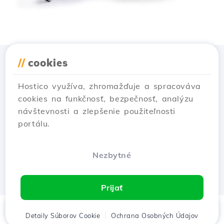
//
cookies
Stiahnuť aplikáciu
Hostico
Hostico využíva, zhromažďuje a spracováva
cookies na funkčnosť, bezpečnosť, analýzu
návštevnosti a zlepšenie použiteľnosti
portálu.
Nezbytné
Prijať
Domov
Detaily Súborov Cookie
Klient
Košík
Ochrana Osobných Údajov
Chat
Menu