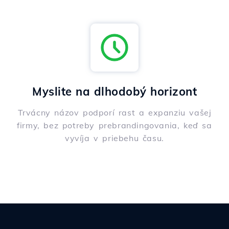
Myslite na dlhodobý horizont
Trvácny názov podporí rast a expanziu vašej
firmy, bez potreby prebrandingovania, keď sa
vyvíja v priebehu času.