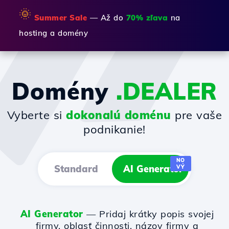
🌞
Summer Sale
— Až do
70% zľava
na
hosting a domény
Domény
.DEALER
Vyberte si
dokonalú doménu
pre vaše
podnikanie!
NO
Standard
AI Generator
VÝ
AI Generator
— Pridaj krátky popis svojej
firmy, oblasť činnosti, názov firmy a