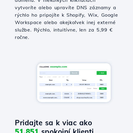
doménu. V niekoľkých kliknutiach
vytvoríte alebo upravíte DNS záznamy a
rýchlo ho pripojíte k Shopify, Wix, Google
Workspace alebo akejkoľvek inej externé
službe. Rýchlo, intuitívne, len za 5,99 €
ročne.
Pridajte sa k viac ako
51,851
spokojní klienti.