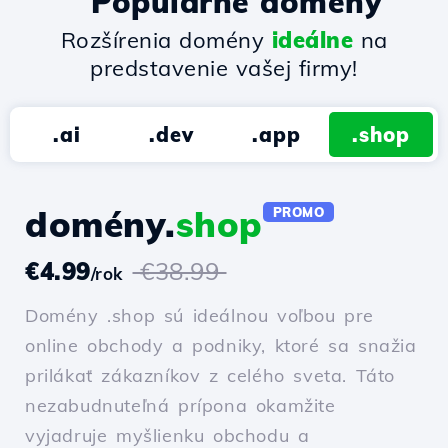
Populárne domény
Rozšírenia domény
ideálne
na
predstavenie vašej firmy!
.ai
.dev
.app
.shop
domény.
shop
PROMO
€4.99
€38.99
/rok
Domény .shop sú ideálnou voľbou pre
online obchody a podniky, ktoré sa snažia
prilákať zákazníkov z celého sveta. Táto
nezabudnuteľná prípona okamžite
vyjadruje myšlienku obchodu a