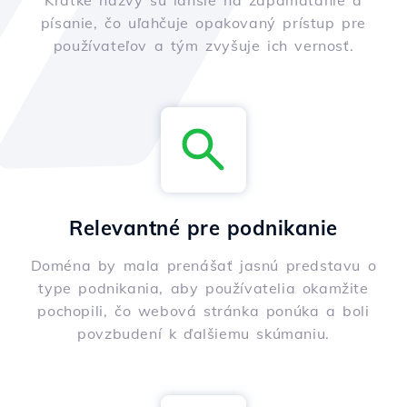
Krátke názvy sú ľahšie na zapamätanie a
písanie, čo uľahčuje opakovaný prístup pre
používateľov a tým zvyšuje ich vernosť.
Relevantné pre podnikanie
Doména by mala prenášať jasnú predstavu o
type podnikania, aby používatelia okamžite
pochopili, čo webová stránka ponúka a boli
povzbudení k ďalšiemu skúmaniu.