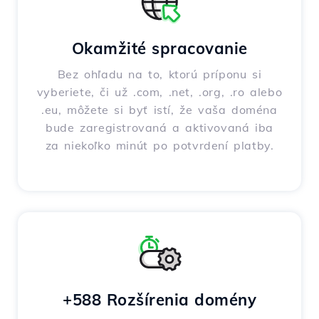
Okamžité spracovanie
Bez ohľadu na to, ktorú príponu si
vyberiete, či už .com, .net, .org, .ro alebo
.eu, môžete si byť istí, že vaša doména
bude zaregistrovaná a aktivovaná iba
za niekoľko minút po potvrdení platby.
+588 Rozšírenia domény