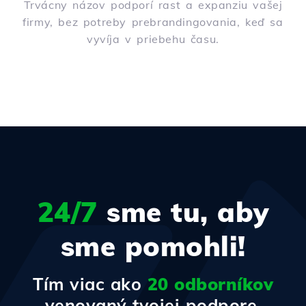
Trvácny názov podporí rast a expanziu vašej
firmy, bez potreby prebrandingovania, keď sa
vyvíja v priebehu času.
24/7
sme tu, aby
sme pomohli!
Tím viac ako
20 odborníkov
venovaný tvojej podpore.