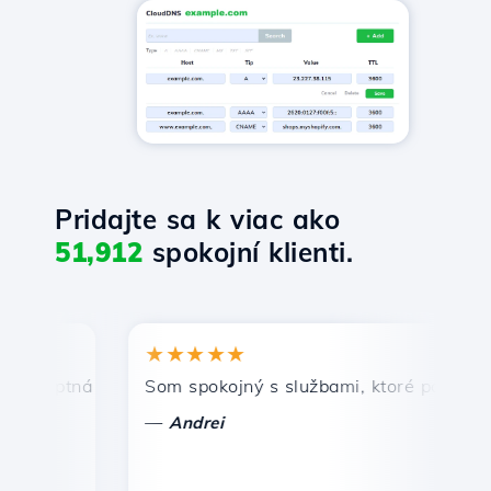
Pridajte sa k viac ako
51,912
spokojní klienti.
★★★★★
★
mptná a efektívna technická podpora.
Som spokojný s službami, ktoré ponúka Host
Gr
—
—
Andrei