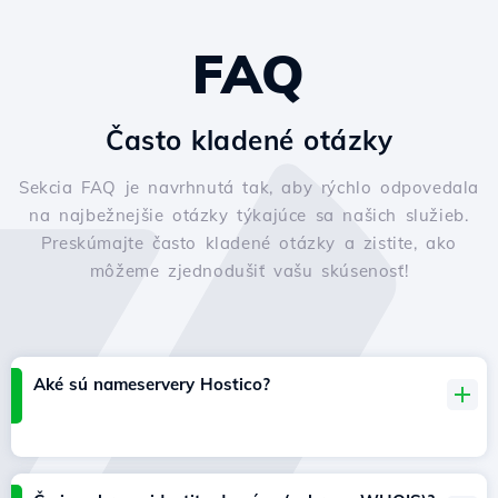
FAQ
Často kladené otázky
Sekcia FAQ je navrhnutá tak, aby rýchlo odpovedala
na najbežnejšie otázky týkajúce sa našich služieb.
Preskúmajte často kladené otázky a zistite, ako
môžeme zjednodušiť vašu skúsenosť!
Aké sú nameservery Hostico?