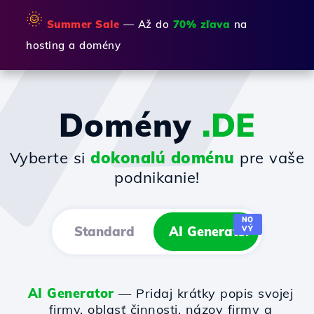
🌞
Summer Sale
— Až do
70% zľava
na
hosting a domény
Domény
.DE
Vyberte si
dokonalú doménu
pre vaše
podnikanie!
NO
Standard
AI Generator
VÝ
AI Generator
— Pridaj krátky popis svojej
firmy, oblasť činnosti, názov firmy a