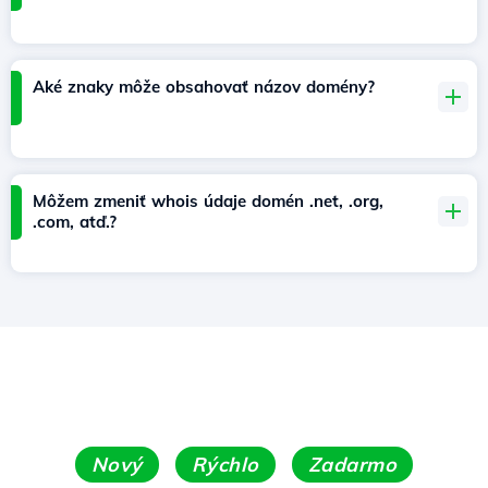
Aké znaky môže obsahovať názov domény?
Môžem zmeniť whois údaje domén .net, .org,
.com, atď.?
Nový
Rýchlo
Zadarmo