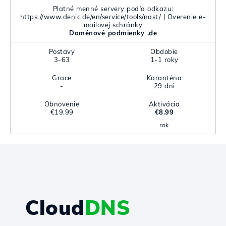
Platné menné servery podľa odkazu:
https://www.denic.de/en/service/tools/nast/ | Overenie e-
mailovej schránky
Doménové podmienky .de
Postavy
Obdobie
3-63
1-1 roky
Grace
Karanténa
-
29 dni
Obnovenie
Aktivácia
€19.99
€8.99
rok
Cloud
DNS