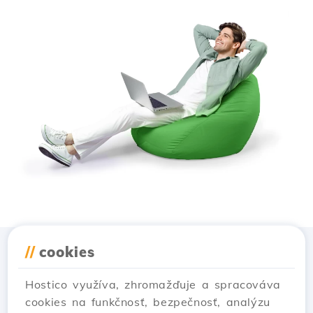
//
cookies
Stiahnuť aplikáciu
Hostico
Hostico využíva, zhromažďuje a spracováva
cookies na funkčnosť, bezpečnosť, analýzu