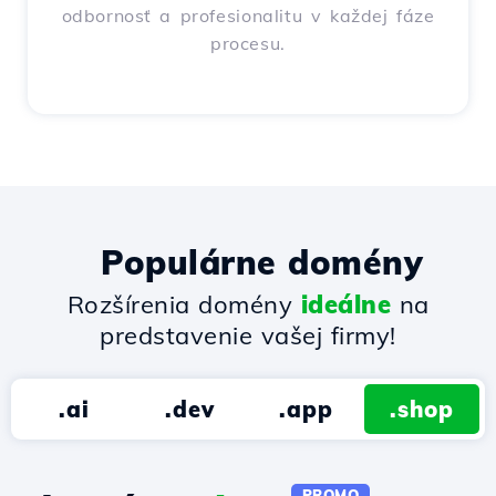
odbornosť a profesionalitu v každej fáze
procesu.
Populárne domény
Rozšírenia domény
ideálne
na
predstavenie vašej firmy!
.ai
.dev
.app
.shop
PROMO