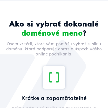
Ako si vybrať dokonalé
doménové meno
?
Osem kritérií, ktoré vám pomôžu vybrať si silnú
doménu, ktorá podporuje obraz a úspech vášho
online podnikania.
Krátke a zapamätateľné