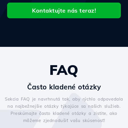
Kontaktujte nás teraz!
FAQ
Často kladené otázky
Sekcia FAQ je navrhnutá tak, aby rýchlo odpovedala
na najbežnejšie otázky týkajúce sa našich služieb.
Preskúmajte často kladené otázky a zistite, ako
môžeme zjednodušiť vašu skúsenosť!