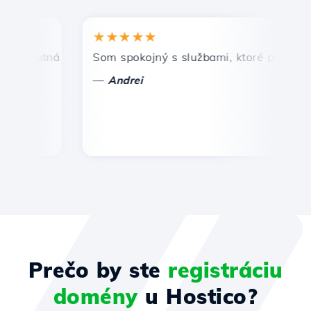
★★★★★
★
omptná a efektívna technická podpora.
Som spokojný s službami, ktoré ponúka Host
Gr
—
Andrei
Prečo by ste
registráciu
domény
u Hostico?