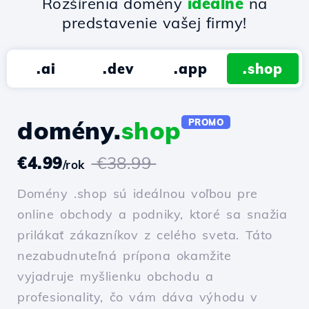
Rozšírenia domény
ideálne
na
predstavenie vašej firmy!
.ai
.dev
.app
.shop
domény.
shop
PROMO
€4.99
€38.99
/rok
Domény .shop sú ideálnou voľbou pre
online obchody a podniky, ktoré sa snažia
prilákať zákazníkov z celého sveta. Táto
nezabudnuteľná prípona okamžite
vyjadruje myšlienku obchodu a
profesionality, čo vám dáva výhodu v