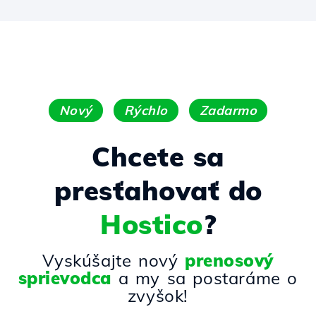
Nový
Rýchlo
Zadarmo
Chcete sa
presťahovať do
Hostico
?
Vyskúšajte nový
prenosový
sprievodca
a my sa postaráme o
zvyšok!