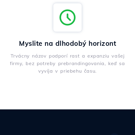
Myslite na dlhodobý horizont
Trvácny názov podporí rast a expanziu vašej
firmy, bez potreby prebrandingovania, keď sa
vyvíja v priebehu času.