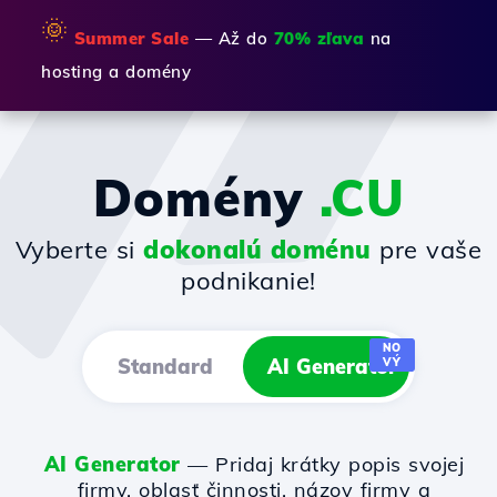
🌞
Summer Sale
— Až do
70% zľava
na
hosting a domény
Domény
.CU
Vyberte si
dokonalú doménu
pre vaše
podnikanie!
NO
Standard
AI Generator
VÝ
AI Generator
— Pridaj krátky popis svojej
firmy, oblasť činnosti, názov firmy a