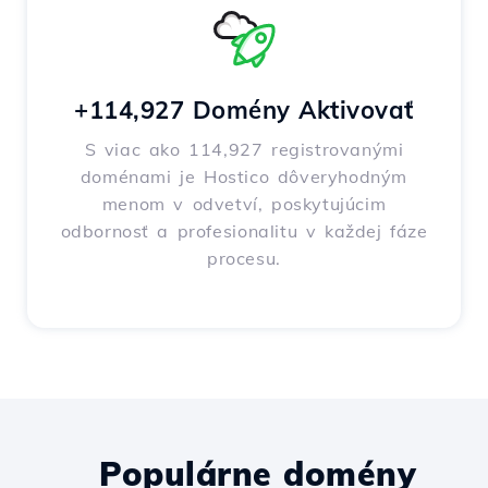
+114,927 Domény Aktivovať
S viac ako 114,927 registrovanými
doménami je Hostico dôveryhodným
menom v odvetví, poskytujúcim
odbornosť a profesionalitu v každej fáze
procesu.
Populárne domény