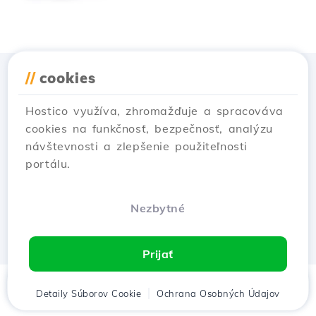
//
cookies
Stiahnuť aplikáciu
Hostico
Hostico využíva, zhromažďuje a spracováva
cookies na funkčnosť, bezpečnosť, analýzu
návštevnosti a zlepšenie použiteľnosti
portálu.
Nezbytné
Prijať
Domov
Detaily Súborov Cookie
Klient
Košík
Ochrana Osobných Údajov
Chat
Menu