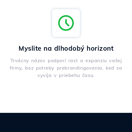
Myslite na dlhodobý horizont
Trvácny názov podporí rast a expanziu vašej
firmy, bez potreby prebrandingovania, keď sa
vyvíja v priebehu času.