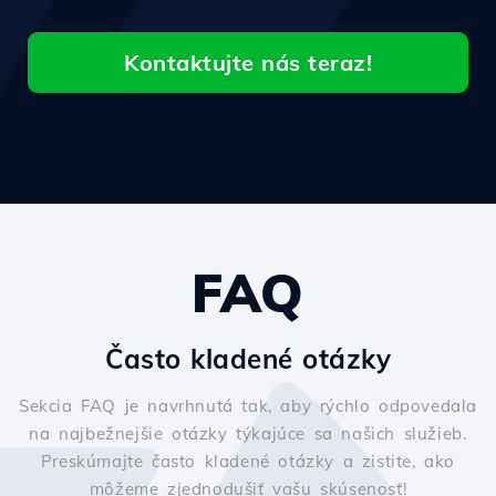
Kontaktujte nás teraz!
FAQ
Často kladené otázky
Sekcia FAQ je navrhnutá tak, aby rýchlo odpovedala
na najbežnejšie otázky týkajúce sa našich služieb.
Preskúmajte často kladené otázky a zistite, ako
môžeme zjednodušiť vašu skúsenosť!