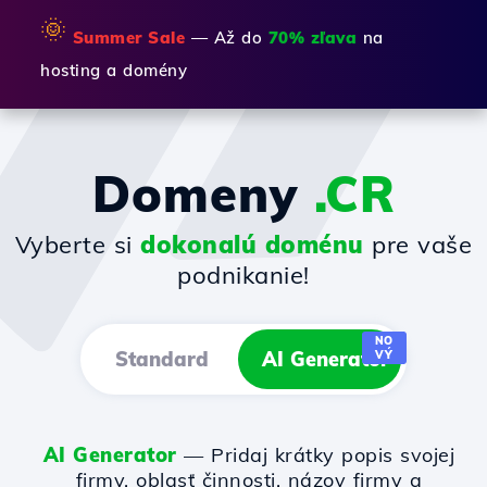
🌞
Summer Sale
— Až do
70% zľava
na
hosting a domény
Domeny
.CR
Vyberte si
dokonalú doménu
pre vaše
podnikanie!
NO
Standard
AI Generator
VÝ
AI Generator
— Pridaj krátky popis svojej
firmy, oblasť činnosti, názov firmy a