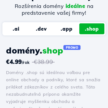
Rozšírenia domény
ideálne
na
predstavenie vašej firmy!
.ai
.dev
.app
.shop
domény.
shop
PROMO
€4.99
€38.99
/rok
Domény .shop sú ideálnou voľbou pre
online obchody a podniky, ktoré sa snažia
prilákať zákazníkov z celého sveta. Táto
nezabudnuteľná prípona okamžite
vyjadruje myšlienku obchodu a