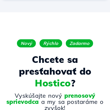
Nový
Rýchlo
Zadarmo
Chcete sa
presťahovať do
Hostico
?
Vyskúšajte nový
prenosový
sprievodca
a my sa postaráme o
zvyšok!