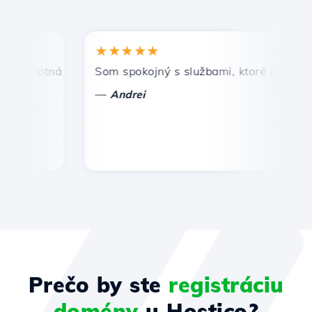
★★★★★
romptná a efektívna technická podpora.
Som spokojný s službami, ktoré ponúka Ho
G
—
Andrei
Prečo by ste
registráciu
domény
u Hostico?