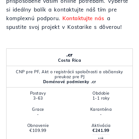
prispôsobené vašim online potrebám. Vyberte
si ideálny balík a kontaktujte náš tím pre
komplexnú podporu.
Kontaktujte nás
a
spustite svoj projekt v Kostarike s dôverou!
.cr
Costa Rica
CNP pre PF, Akt o registrácii spoločnosti a občiansky
preukaz pre PJ
Doménové podmienky .cr
Postavy
Obdobie
3-63
1-1 roky
Grace
Karanténa
-
-
Obnovenie
Aktivácia
€109.99
€241.99
rok