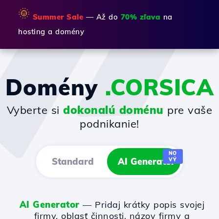
🌞
Summer Sale
— Až do
70% zľava
na
hosting a domény
Domény
.CORSICA
Vyberte si
dokonalú doménu
pre vaše
podnikanie!
NO
Standard
AI Generator
VÝ
AI Generator
— Pridaj krátky popis svojej
firmy, oblasť činnosti, názov firmy a