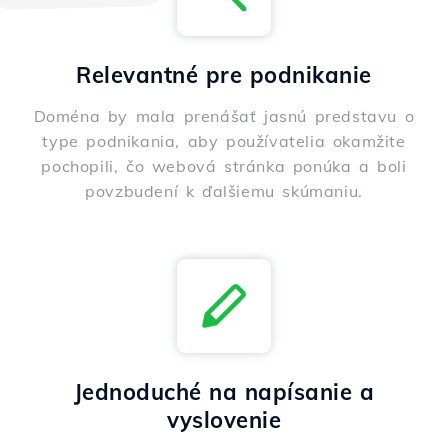
Relevantné pre podnikanie
Doména by mala prenášať jasnú predstavu o
type podnikania, aby používatelia okamžite
pochopili, čo webová stránka ponúka a boli
povzbudení k ďalšiemu skúmaniu.
Jednoduché na napísanie a
vyslovenie