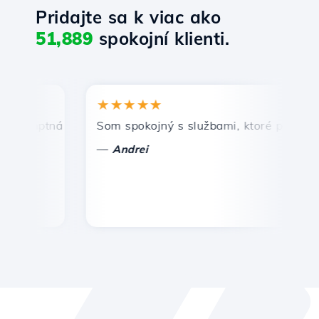
Pridajte sa k viac ako
51,889
spokojní klienti.
★★★★★
romptná a efektívna technická podpora.
Som spokojný s službami, ktoré ponúka Hos
G
—
Andrei