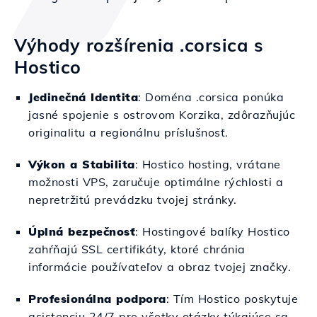
Výhody rozšírenia .corsica s
Hostico
Jedinečná Identita
: Doména .corsica ponúka
jasné spojenie s ostrovom Korzika, zdôrazňujúc
originalitu a regionálnu príslušnosť.
Výkon a Stabilita
: Hostico hosting, vrátane
možnosti VPS, zaručuje optimálne rýchlosti a
nepretržitú prevádzku tvojej stránky.
Úplná bezpečnosť
: Hostingové balíky Hostico
zahŕňajú SSL certifikáty, ktoré chránia
informácie používateľov a obraz tvojej značky.
Profesionálna podpora
: Tím Hostico poskytuje
asistenciu 24/7 pre všetky otázky týkajúce sa