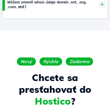
Môžem zmeniť whois údaje domén .net, .org,
.com, atď.?
Nový
Rýchlo
Zadarmo
Chcete sa
presťahovať do
Hostico
?