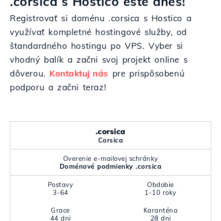
.corsica s Hostico ešte dnes!
Registrovať si doménu .corsica s Hostico a
využívať kompletné hostingové služby, od
štandardného hostingu po VPS. Vyber si
vhodný balík a začni svoj projekt online s
dôverou.
Kontaktuj nás
pre prispôsobenú
podporu a začni teraz!
.corsica
Corsica
Overenie e-mailovej schránky
Doménové podmienky .corsica
Postavy
Obdobie
3-64
1-10 roky
Grace
Karanténa
44 dni
28 dni