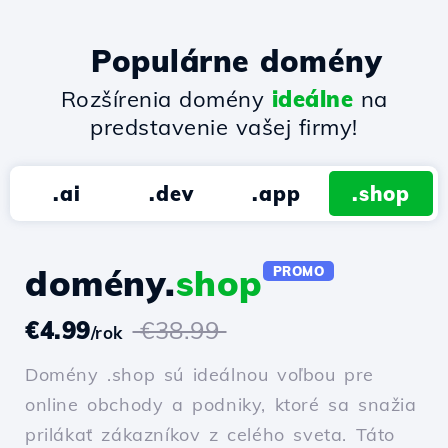
Populárne domény
Rozšírenia domény
ideálne
na
predstavenie vašej firmy!
.ai
.dev
.app
.shop
domény.
shop
PROMO
€4.99
€38.99
/rok
Domény .shop sú ideálnou voľbou pre
online obchody a podniky, ktoré sa snažia
prilákať zákazníkov z celého sveta. Táto